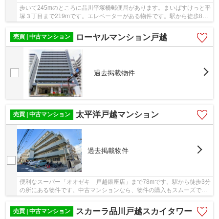
歩いて245mのところに品川平塚橋郵便局があります。まいばすけっと平
塚３丁目まで219mです。エレベーターがある物件です。駅から徒歩8分
圏内の物件です。不動産の購入を検討しているな...
ローヤルマンション戸越
売買 | 中古マンション
過去掲載物件
太平洋戸越マンション
売買 | 中古マンション
過去掲載物件
便利なスーパー「オオゼキ 戸越銀座店」まで78mです。駅から徒歩3分
の所にある物件です。中古マンションなら、物件の購入もスムーズで
す。御身体の不自由な方でも安心のエレベーター...
スカーラ品川戸越スカイタワー
売買 | 中古マンション