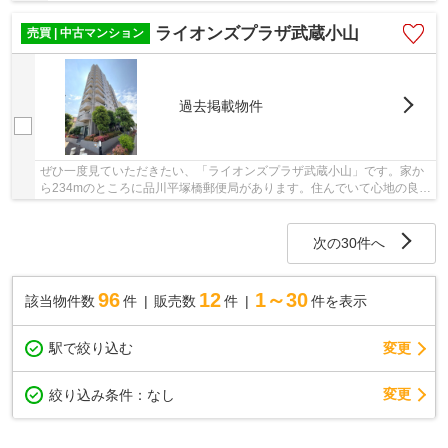
ライオンズプラザ武蔵小山
売買 | 中古マンション
過去掲載物件
ぜひ一度見ていただきたい、「ライオンズプラザ武蔵小山」です。家か
ら234mのところに品川平塚橋郵便局があります。住んでいて心地の良い
中古マンションで魅力的です。こちらは14階建...
次の30件へ
96
12
1～30
該当物件数
件
販売数
件
件を表示
駅で絞り込む
変更
変更
絞り込み条件：
なし