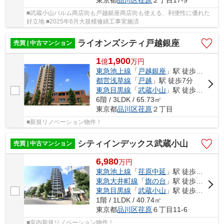
■武蔵小山パルム商店街も戸越銀座商店街も使える、利便性に優れた
好立地 ■2025年6月大規模修繕工事実施済
ライオンズシティ戸越銀座
売買 | 中古マンション
1
1,900
億
万
円
東急池上線
「
戸越銀座
」駅 徒歩4分
都営浅草線
「
戸越
」駅 徒歩7分
東急目黒線
「
武蔵小山
」駅 徒歩12分
6階 / 3LDK / 65.73㎡
東京都
品川区
荏原
２丁目
■新規リノベーション物件！
シティインデックス武蔵小山
売買 | 中古マンション
6,980
万
円
東急池上線
「
荏原中延
」駅 徒歩9分
東急大井町線
「
旗の台
」駅 徒歩11分
東急目黒線
「
武蔵小山
」駅 徒歩14分
1階 / 1LDK / 40.74㎡
東京都
品川区
荏原
６丁目11-6
■室内新規リノベーション物件！