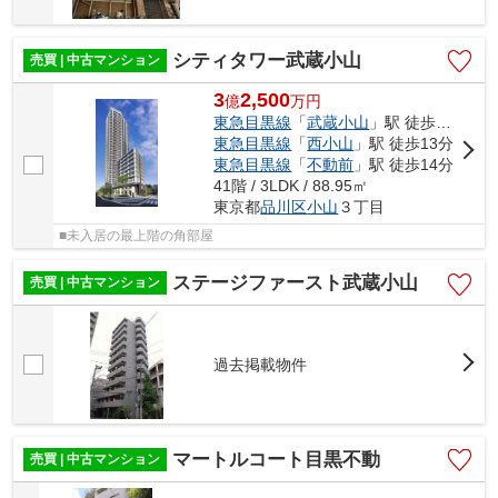
シティタワー武蔵小山
売買 | 中古マンション
3
2,500
億
万
円
東急目黒線
「
武蔵小山
」駅 徒歩1分
東急目黒線
「
西小山
」駅 徒歩13分
東急目黒線
「
不動前
」駅 徒歩14分
41階 / 3LDK / 88.95㎡
東京都
品川区
小山
３丁目
■未入居の最上階の角部屋
ステージファースト武蔵小山
売買 | 中古マンション
過去掲載物件
マートルコート目黒不動
売買 | 中古マンション