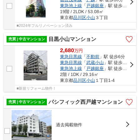
東急池上線
「
戸越銀座
」駅 徒歩15分
19階 / 2LDK / 53.08㎡
東京都
品川区
小山
３丁目
■2024年フルリノベーション済み
目黒小山マンション
売買 | 中古マンション
2,680
万
円
東急目黒線
「
不動前
」駅 徒歩6分
東急目黒線
「
武蔵小山
」駅 徒歩11分
東急池上線
「
戸越銀座
」駅 徒歩15分
2階 / 1DK / 29.16㎡
東京都
品川区
小山
１丁目1-4
■新規リフォーム物件！
パシフィック西戸越マンション
売買 | 中古マンション
過去掲載物件