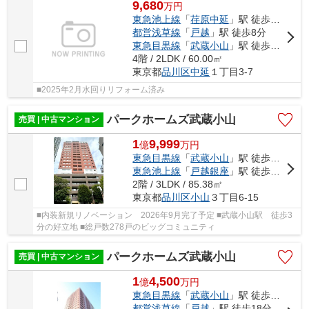
9,680
万
円
東急池上線
「
荏原中延
」駅 徒歩7分
都営浅草線
「
戸越
」駅 徒歩8分
東急目黒線
「
武蔵小山
」駅 徒歩15分
4階 / 2LDK / 60.00㎡
東京都
品川区
中延
１丁目3-7
■2025年2月水回りリフォーム済み
パークホームズ武蔵小山
売買 | 中古マンション
1
9,999
億
万
円
東急目黒線
「
武蔵小山
」駅 徒歩3分
東急池上線
「
戸越銀座
」駅 徒歩15分
2階 / 3LDK / 85.38㎡
東京都
品川区
小山
３丁目6-15
■内装新規リノベーション 2026年9月完了予定 ■武蔵小山駅 徒歩3
分の好立地 ■総戸数278戸のビッグコミュニティ
パークホームズ武蔵小山
売買 | 中古マンション
1
4,500
億
万
円
東急目黒線
「
武蔵小山
」駅 徒歩3分
都営浅草線
「
戸越
」駅 徒歩18分