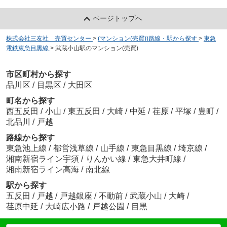
ページトップへ
株式会社三友社 売買センター
>
(マンション(売買))路線・駅から探す
>
東急
電鉄東急目黒線
>
武蔵小山駅のマンション(売買)
市区町村から探す
品川区
/
目黒区
/
大田区
町名から探す
西五反田
/
小山
/
東五反田
/
大崎
/
中延
/
荏原
/
平塚
/
豊町
/
北品川
/
戸越
路線から探す
東急池上線
/
都営浅草線
/
山手線
/
東急目黒線
/
埼京線
/
湘南新宿ライン宇須
/
りんかい線
/
東急大井町線
/
湘南新宿ライン高海
/
南北線
駅から探す
五反田
/
戸越
/
戸越銀座
/
不動前
/
武蔵小山
/
大崎
/
荏原中延
/
大崎広小路
/
戸越公園
/
目黒