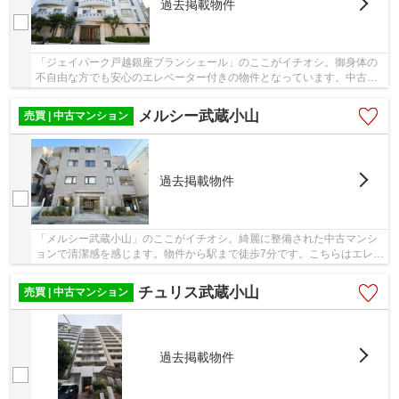
過去掲載物件
「ジェイパーク戸越銀座ブランシェール」のここがイチオシ。御身体の
不自由な方でも安心のエレベーター付きの物件となっています。中古マ
ンションなら、物件の購入もスムーズです。徒...
メルシー武蔵小山
売買 | 中古マンション
過去掲載物件
「メルシー武蔵小山」のここがイチオシ。綺麗に整備された中古マンシ
ョンで清潔感を感じます。物件から駅まで徒歩7分です。こちらはエレベ
ーター付き物件です。当社がお客様の不動産購...
チュリス武蔵小山
売買 | 中古マンション
過去掲載物件