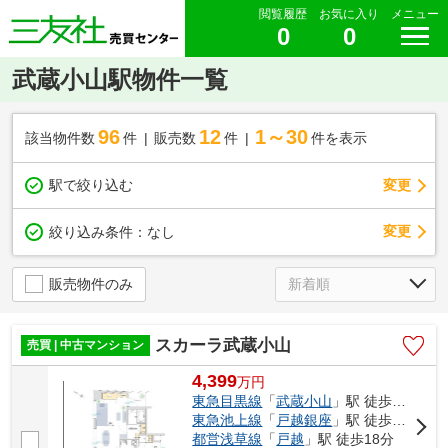
閲覧履歴
お気に入り
メニュー
0
0
武蔵小山駅物件一覧
96
12
1～30
該当物件数
件
販売数
件
件を表示
駅で絞り込む
変更
変更
絞り込み条件：
なし
販売物件のみ
スカーラ武蔵小山
売買 | 中古マンション
4,399
万
円
東急目黒線
「
武蔵小山
」駅 徒歩4分
東急池上線
「
戸越銀座
」駅 徒歩11分
都営浅草線
「
戸越
」駅 徒歩18分