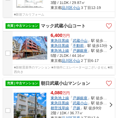
3階 / 1LDK / 29.87㎡
東京都
品川区
小山
３丁目12-19
■新規フルリフォーム
マック武蔵小山コート
売買 | 中古マンション
6,400
万
円
東急目黒線
「
武蔵小山
」駅 徒歩4分
東急目黒線
「
不動前
」駅 徒歩13分
東急池上線
「
戸越銀座
」駅 徒歩13分
5階 / 2LDK / 44.16㎡
東京都
品川区
小山
２丁目6-17
■新耐震基準のマンション ■本物件にエレベーターはございません ■南
西向き
朝日武蔵小山マンション
売買 | 中古マンション
4,080
万
円
東急池上線
「
戸越銀座
」駅 徒歩7分
東急目黒線
「
武蔵小山
」駅 徒歩10分
都営浅草線
「
戸越
」駅 徒歩9分
2階 / 1DK / 36.77㎡
東京都
品川区
荏原
２丁目17-9