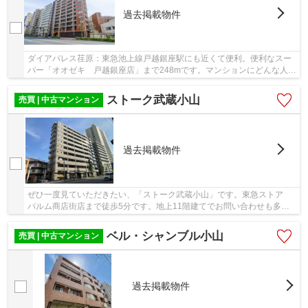
過去掲載物件
ダイアパレス荏原：東急池上線戸越銀座駅にも近くて便利。便利なスー
パー「オオゼキ 戸越銀座店」まで248mです。マンションにどんな人が
住んでいるのかも中古マンションなら事前に知...
ストーク武蔵小山
売買 | 中古マンション
過去掲載物件
ぜひ一度見ていただきたい、「ストーク武蔵小山」です。東急ストア
パルム商店街店まで徒歩5分です。地上11階建てでお問い合わせも多い
物件です。こだわりの条件として選ばれることが...
ベル・シャンブル小山
売買 | 中古マンション
過去掲載物件