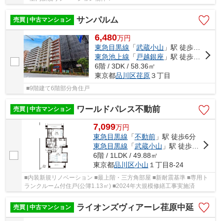
サンパルム
売買 | 中古マンション
6,480
万
円
東急目黒線
「
武蔵小山
」駅 徒歩7分
東急池上線
「
戸越銀座
」駅 徒歩11分
6階 / 3DK / 58.36㎡
東京都
品川区
荏原
３丁目
■9階建て6階部分角住戸
ワールドパレス不動前
売買 | 中古マンション
7,099
万
円
東急目黒線
「
不動前
」駅 徒歩6分
東急目黒線
「
武蔵小山
」駅 徒歩10分
6階 / 1LDK / 49.88㎡
東京都
品川区
小山
１丁目8-24
■内装新規リノベーション ■最上階・三方角部屋 ■新耐震基準 ■専用ト
ランクルーム付住戸(公簿1.13㎡) ■2024年大規模修繕工事実施済
ライオンズヴィアーレ荏原中延
売買 | 中古マンション