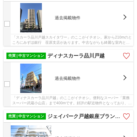
過去掲載物件
「スカーラ品川戸越スカイタワー」のここがイチオシ。家から210mのと
ころにみずほ銀行 荏原支店があります。中古ながらも綺麗な室内と魅
力的な住環境のマンションです。駅から物件ま...
ディナスカーラ品川戸越
売買 | 中古マンション
過去掲載物件
「ディナスカーラ品川戸越」のここがイチオシ。便利なスーパー「業務
スーパー武蔵小山店」まで400mです。好評の駅近物件となっており、駅
より徒歩6分に立地しています。この物件は快適...
ジェイパーク戸越銀座ブランシェール
売買 | 中古マンション