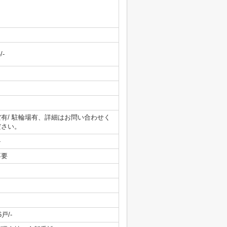
-/-
空有/ 駐輪場有、詳細はお問い合わせく
゙さい。
-
不要
6戸/-