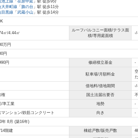
急池上線
「
荏原中延
」駅 徒歩9分
急大井町線
「
旗の台
」駅 徒歩11分
急目黒線
「
武蔵小山
」駅 徒歩14分
DK
ルーフバルコニー面積/テラス面
74㎡/4.44㎡
-/
積/専用庭面積
980万円
980円
,990円
修繕積立基金
-
駐車場/月額料金
た
借地料/借地期間
-/
有権
国土法届出要否
業/準工業
地勢
-
古マンション/鉄筋コンクリート
向き
-
10年 8月 (築16年)
/14階建
棟総戸数/販売戸数
4