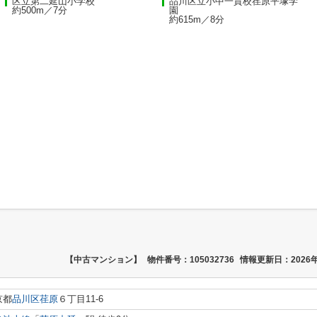
区立第二延山小学校
品川区立小中一貫校荏原平塚学
約500m／7分
園
約615m／8分
【中古マンション】
物件番号：105032736
情報更新日：2026年
京都
品川区
荏原
６丁目11-6