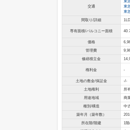
東
交通
東
東
間取り/詳細
1L
専有面積/バルコニー面積
40.
価格
6,
管理費
9,
修繕積立金
14
権利金
-
土地の敷金/保証金
-/-
土地権利
所
用途地域
商
種別/構造
中
築年月（築年数）
20
所在階/階建
1階