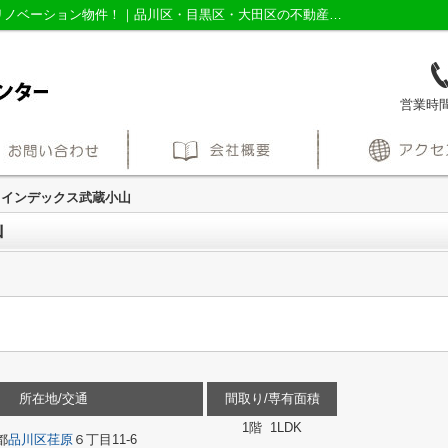
シティインデックス武蔵小山｜■室内新規リノベーション物件！｜品川区・目黒区・大田区の不動産売買なら株式会社三友社売買センター
営業時間：
ィインデックス武蔵小山
山
所在地/交通
間取り/専有面積
1階 1LDK
都
品川区
荏原
６丁目11-6