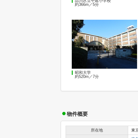
品川区立中延小学校
約366m／5分
昭和大学
約520m／7分
物件概要
所在地
東