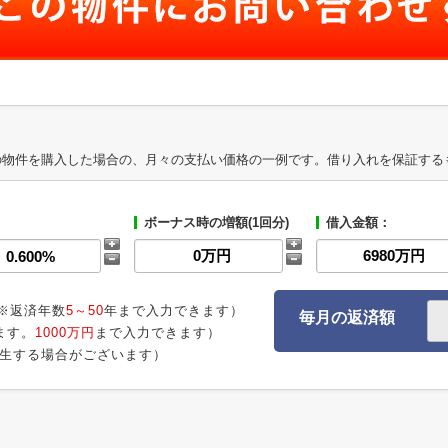
の物件を購入した場合の、月々の支払い価格の一例です。借り入れを保証する
ボーナス時の増額(1回分)
借入金額：
※返済年数
5～50
年まで入力できます）
毎月の返済額
ます。
1000万円
まで入力できます）
生する場合がございます）