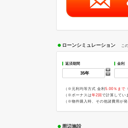
ローンシミュレーション
こ
返済期間
金利
（※元利均等方式 金利
5.00％まで
（※ボーナスは
年2回
で計算してい
（※物件購入時、その他諸費用が発
周辺施設