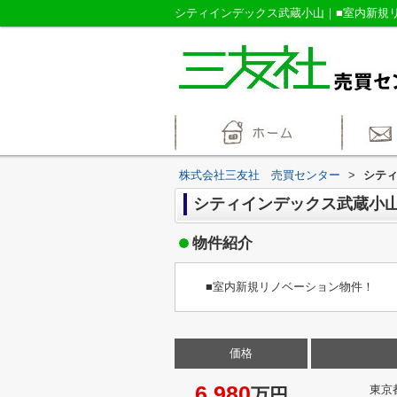
株式会社三友社 売買センター
>
シテ
シティインデックス武蔵小
物件紹介
■室内新規リノベーション物件！
価格
6,980
東京
万円