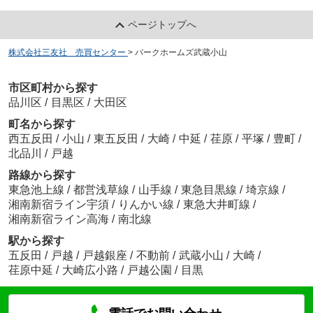
ページトップへ
株式会社三友社 売買センター
>
パークホームズ武蔵小山
市区町村から探す
品川区
/
目黒区
/
大田区
町名から探す
西五反田
/
小山
/
東五反田
/
大崎
/
中延
/
荏原
/
平塚
/
豊町
/
北品川
/
戸越
路線から探す
東急池上線
/
都営浅草線
/
山手線
/
東急目黒線
/
埼京線
/
湘南新宿ライン宇須
/
りんかい線
/
東急大井町線
/
湘南新宿ライン高海
/
南北線
駅から探す
五反田
/
戸越
/
戸越銀座
/
不動前
/
武蔵小山
/
大崎
/
荏原中延
/
大崎広小路
/
戸越公園
/
目黒