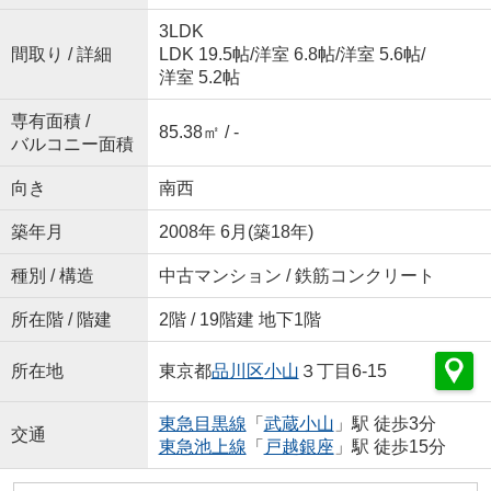
3LDK
間取り / 詳細
LDK 19.5帖
/
洋室 6.8帖
/
洋室 5.6帖
/
洋室 5.2帖
専有面積 /
85.38㎡ / -
バルコニー面積
向き
南西
築年月
2008年 6月(築18年)
種別 / 構造
中古マンション / 鉄筋コンクリート
所在階 / 階建
2階 / 19階建 地下1階
所在地
東京都
品川区
小山
３丁目6-15
東急目黒線
「
武蔵小山
」駅 徒歩3分
交通
東急池上線
「
戸越銀座
」駅 徒歩15分