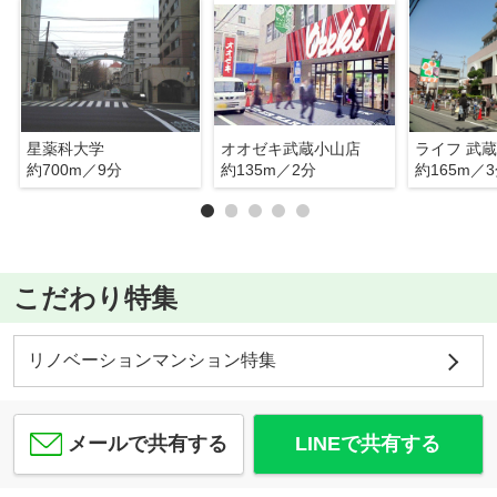
星薬科大学
オオゼキ武蔵小山店
ライフ 武
約700m／9分
約135m／2分
約165m／
こだわり特集
リノベーションマンション特集
メールで共有する
LINEで共有する