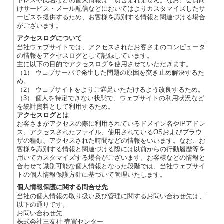
ドレスや氏名などの個人情報は一切含まれません。なお、会員向
けサービス・メール配信などにおいてはよりカスタマイズしたサ
ービスを提供するため、お客様を識別する情報と関連づける場合
がございます。
アクセスログについて
当社ウェブサイトでは、アクセスされたお客さまのコンピュータ
の情報をアクセスログとして記録しています。
主に以下の目的でアクセスログを使用させていただきます。
（1） ウェブサーバで発生した問題の原因を突き止め解決するた
め。
（2） ウェブサイトをよりご満足いただけるよう改良するため。
（3） 個人を特定できない状態で、ウェブサイトの利用状況など
を統計資料として利用するため。
アクセスログとは
お客さまがアクセスの際に利用されているドメイン名やIPアドレ
ス、アクセスされたファイル、使用されているOSおよびブラウ
ザの種類、アクセスされた時間などの情報をいいます。なお、お
客様を識別する情報と関連づける際には以前からの行動履歴等を
用いてカスタマイズする場合がございます。お客様などの情報と
合わせて識別可能な個人情報となった段階では、当社ウェブサイ
トの個人情報保護方針に基づいて管理いたします。
個人情報保護に関する問合せ先
当社の個人情報の取り扱い及び管理に関するお問い合わせ先は、
以下の通りです。
お問い合わせ先
株式会社三友社 売買センター