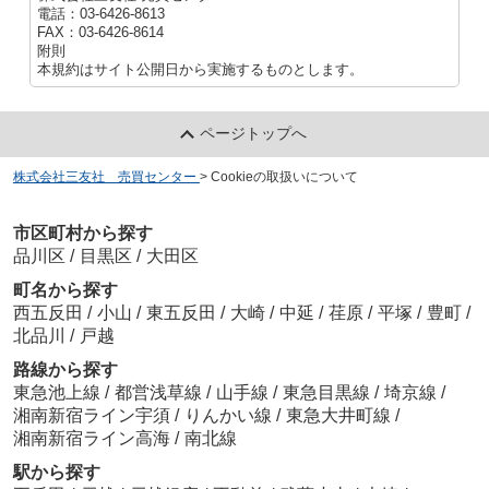
電話：03-6426-8613
FAX：03-6426-8614
附則
本規約はサイト公開日から実施するものとします。
ページトップへ
株式会社三友社 売買センター
>
Cookieの取扱いについて
市区町村から探す
品川区
/
目黒区
/
大田区
町名から探す
西五反田
/
小山
/
東五反田
/
大崎
/
中延
/
荏原
/
平塚
/
豊町
/
北品川
/
戸越
路線から探す
東急池上線
/
都営浅草線
/
山手線
/
東急目黒線
/
埼京線
/
湘南新宿ライン宇須
/
りんかい線
/
東急大井町線
/
湘南新宿ライン高海
/
南北線
駅から探す