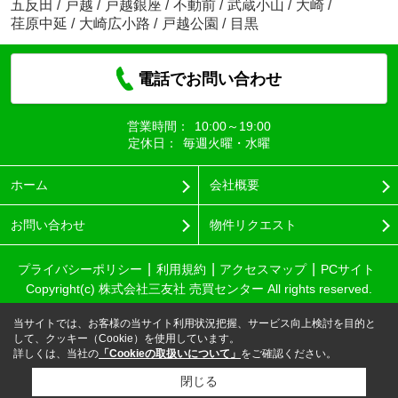
五反田
/
戸越
/
戸越銀座
/
不動前
/
武蔵小山
/
大崎
/
荏原中延
/
大崎広小路
/
戸越公園
/
目黒
電話でお問い合わせ
営業時間：
10:00～19:00
定休日：
毎週火曜・水曜
ホーム
会社概要
お問い合わせ
物件リクエスト
プライバシーポリシー
利用規約
アクセスマップ
PCサイト
Copyright(c) 株式会社三友社 売買センター All rights reserved.
当サイトでは、お客様の当サイト利用状況把握、サービス向上検討を目的と
して、クッキー（Cookie）を使用しています。
詳しくは、当社の
「Cookieの取扱いについて」
をご確認ください。
閉じる