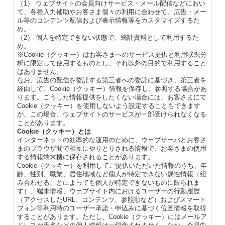
（1） ウェブサイトの会員向けサービス・メール配信などにおい
て、各種入力補助やお客さま個々の利用に合わせて、広告・メー
ル等のコンテンツ配信および表示情報等をカスタマイズするた
め。
（2） 個人を特定できない状態で、統計資料として利用するた
め。
※Cookie（クッキー）はお客さまへのサービス提供と利用状況分
析に限定して使用するものとし、それ以外の目的で利用すること
はありません。
なお、広告の配信を委託する第三者への委託に基づき、第三者を
経由して、Cookie（クッキー）情報を保存し、参照する場合があ
ります。こうした情報提供をしたくない場合には、お客さまにて
Cookie（クッキー）を使用しないよう設定することもできます
が、この場合、ウェブサイトのサービスが一部受けられなくなる
ことがあります。
Cookie（クッキー）とは
インターネットの効率的な運用のために、ウェブサーバとお客さ
まのブラウザ間で相互にやりとりされる情報で、お客さまの使用
する情報端末機に保存されることがあります。
Cookie（クッキー）を利用してご提供いただいた情報のうち、年
齢、性別、職業、居住地域など個人が特定できない属性情報（組
み合わせることによっても個人が特定できないものに限られま
す）、端末情報、ウェブサイト内におけるユーザーの行動履歴
（アクセスしたURL、コンテンツ、参照順など）およびスマート
フォン等利用時のユーザー承諾・申込みに基づく位置情報を取得
することがあります。ただし、Cookie（クッキー）にはメールア