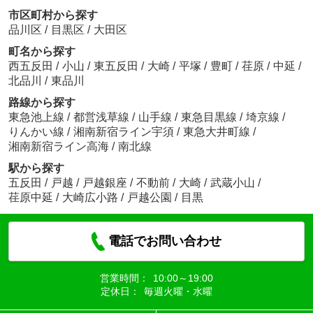
市区町村から探す
品川区
/
目黒区
/
大田区
町名から探す
西五反田
/
小山
/
東五反田
/
大崎
/
平塚
/
豊町
/
荏原
/
中延
/
北品川
/
東品川
路線から探す
東急池上線
/
都営浅草線
/
山手線
/
東急目黒線
/
埼京線
/
りんかい線
/
湘南新宿ライン宇須
/
東急大井町線
/
湘南新宿ライン高海
/
南北線
駅から探す
五反田
/
戸越
/
戸越銀座
/
不動前
/
大崎
/
武蔵小山
/
荏原中延
/
大崎広小路
/
戸越公園
/
目黒
電話でお問い合わせ
営業時間：
10:00～19:00
定休日：
毎週火曜・水曜