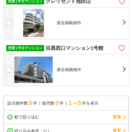
クレッセント池田山
売買 | 中古マンション
過去掲載物件
目黒西口マンション1号館
売買 | 中古マンション
過去掲載物件
5
0
1～5
該当物件数
件
販売数
件
件を表示
駅で絞り込む
変更
変更
絞り込み条件：
なし