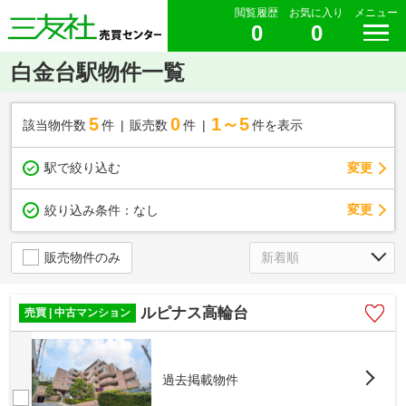
閲覧履歴
お気に入り
メニュー
0
0
白金台駅物件一覧
5
0
1～5
該当物件数
件
販売数
件
件を表示
駅で絞り込む
変更
変更
絞り込み条件：
なし
販売物件のみ
ルピナス高輪台
売買 | 中古マンション
過去掲載物件