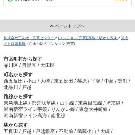
ページトップへ
株式会社三友社 売買センター
>
(マンション(売買))路線・駅から探す
>
東京
メトロ南北線
>
白金台駅のマンション(売買)
市区町村から探す
品川区
/
目黒区
/
大田区
町名から探す
西五反田
/
小山
/
大崎
/
東五反田
/
荏原
/
平塚
/
中延
/
豊町
/
北品川
/
戸越
路線から探す
東急池上線
/
都営浅草線
/
山手線
/
東急目黒線
/
埼京線
/
湘南新宿ライン宇須
/
りんかい線
/
東急大井町線
/
湘南新宿ライン高海
/
南北線
駅から探す
五反田
/
戸越
/
戸越銀座
/
不動前
/
武蔵小山
/
大崎
/