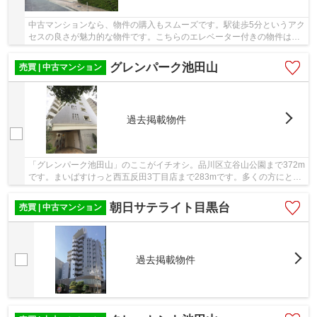
中古マンションなら、物件の購入もスムーズです。駅徒歩5分というアク
セスの良さが魅力的な物件です。こちらのエレベーター付きの物件はい
かがでしょうか。人生で一度あるかないかの不...
グレンパーク池田山
売買 | 中古マンション
過去掲載物件
「グレンパーク池田山」のここがイチオシ。品川区立谷山公園まで372m
です。まいばすけっと西五反田3丁目店まで283mです。多くの方にとっ
て便利で欠かせない条件でもあるエレベーター付...
朝日サテライト目黒台
売買 | 中古マンション
過去掲載物件