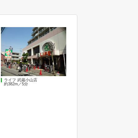
ライフ 武蔵小山店
約382m／5分