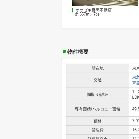
オオゼキ目黒不動店
約557m／7分
物件概要
所在地
東
東
交通
東
1L
間取り/詳細
LD
専有面積/バルコニー面積
49.
価格
7,
管理費
15
修繕積立金
14