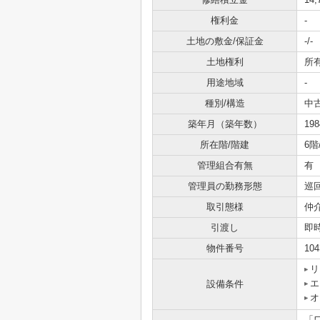
権利金
-
土地の敷金/保証金
-/-
土地権利
所
用途地域
-
種別/構造
中
築年月（築年数）
19
所在階/階建
6階
管理組合有無
有
管理員の勤務形態
巡
取引態様
仲
引渡し
即
物件番号
104
リ
エ
設備条件
オ
「