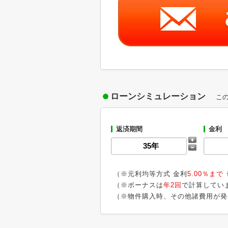
ローンシミュレーション
こ
返済期間
金利
（※元利均等方式 金利
5.00％まで
（※ボーナスは
年2回
で計算してい
（※物件購入時、その他諸費用が発