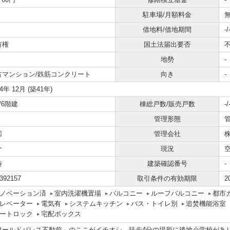
駐車場/月額料金
無
借地料/借地期間
-/
有権
国土法届出要否
地勢
-
古マンション/鉄筋コンクリート
向き
-
84年 12月 (築41年)
/6階建
棟総戸数/販売戸数
-/
管理形態
回
管理会社
介
現況
時
建築確認番号
-
392157
取引条件の有効期限
2
ノベーション済
室内洗濯機置場
バルコニー
ルーフバルコニー
都市
レベーター
電気有
システムキッチン
バス・トイレ別
追焚機能浴室
ートロック
宅配ボックス
ワールドパレス不動前」のここがイチオシ。徒歩4分の場所に後地小学校がありま