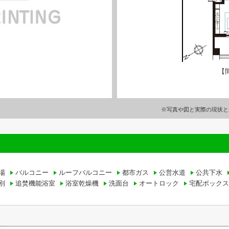
【
※写真や図と実際の現状と
場
バルコニー
ルーフバルコニー
都市ガス
公営水道
公共下水
別
追焚機能浴室
浴室乾燥機
洗面台
オートロック
宅配ボックス