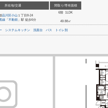
所在地/交通
間取り/専有面積
6階 1LDK
都
品川区
小山
１丁目8-24
黒線
「
不動前
」駅 徒歩6分
49.88㎡
ー
システムキッチン
洗面台
バス
トイレ別