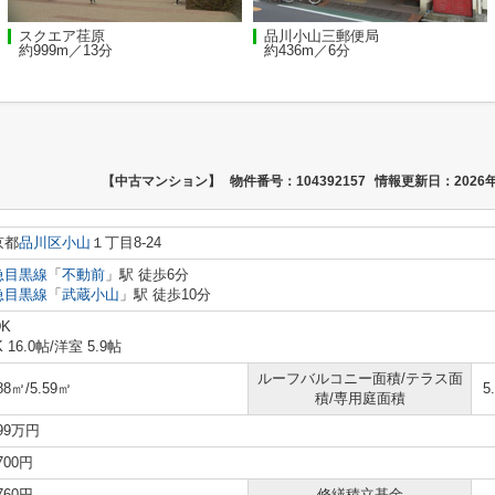
スクエア荏原
品川小山三郵便局
約999m／13分
約436m／6分
【中古マンション】
物件番号：104392157
情報更新日：2026年
京都
品川区
小山
１丁目8-24
急目黒線
「
不動前
」駅 徒歩6分
急目黒線
「
武蔵小山
」駅 徒歩10分
DK
K 16.0帖
/
洋室 5.9帖
ルーフバルコニー面積/テラス面
88㎡/5.59㎡
5
積/専用庭面積
099万円
,700円
,760円
修繕積立基金
-