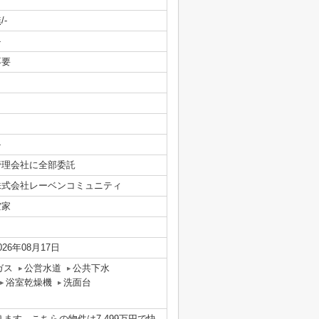
/-
-
不要
-
管理会社に全部委託
株式会社レーベンコミュニティ
空家
026年08月17日
ガス
公営水道
公共下水
浴室乾燥機
洗面台
す。こちらの物件は7,499万円で快