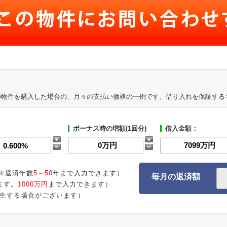
の物件を購入した場合の、月々の支払い価格の一例です。借り入れを保証する
ボーナス時の増額(1回分)
借入金額：
※返済年数
5～50
年まで入力できます）
毎月の返済額
ます。
1000万円
まで入力できます）
生する場合がございます）