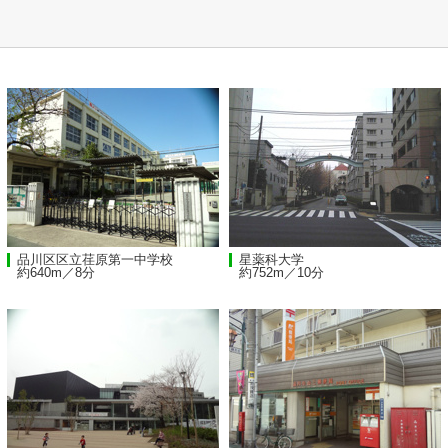
品川区区立荏原第一中学校
星薬科大学
約640m／8分
約752m／10分