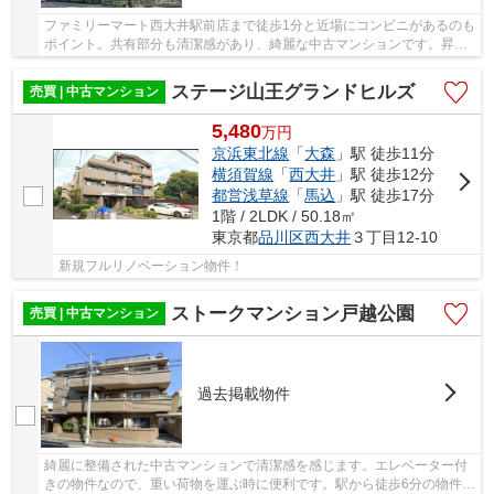
ファミリーマート西大井駅前店まで徒歩1分と近場にコンビニがあるのも
ポイント。共有部分も清潔感があり、綺麗な中古マンションです。昇り
降りが楽になるエレベーター付きの物件です。...
ステージ山王グランドヒルズ
売買 | 中古マンション
5,480
万
円
京浜東北線
「
大森
」駅 徒歩11分
横須賀線
「
西大井
」駅 徒歩12分
都営浅草線
「
馬込
」駅 徒歩17分
1階 / 2LDK / 50.18㎡
東京都
品川区
西大井
３丁目12-10
新規フルリノベーション物件！
ストークマンション戸越公園
売買 | 中古マンション
過去掲載物件
綺麗に整備された中古マンションで清潔感を感じます。エレベーター付
きの物件なので、重い荷物を運ぶ時に便利です。駅から徒歩6分の物件で