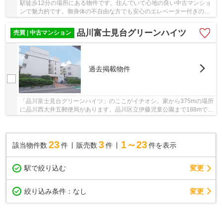
駅徒歩12分の場所にある物件です。住んでいて心地の良い中古マンショ
ンで魅力的です。御身体の不自由な方でも安心のエレベーター付きの物
件となっています。不動産のことで当社にご要...
品川富士見台グリーンハイツ
売買 | 中古マンション
過去掲載物件
「品川富士見台グリーンハイツ」のここがイチオシ。家から375mの場所
に品川西大井五郵便局があります。品川区立伊藤児童公園まで188mで
す。徒歩8分圏内に駅のある物件です。不動産の購...
23
3
1～23
該当物件数
件
販売数
件
件を表示
駅で絞り込む
変更
変更
絞り込み条件：
なし