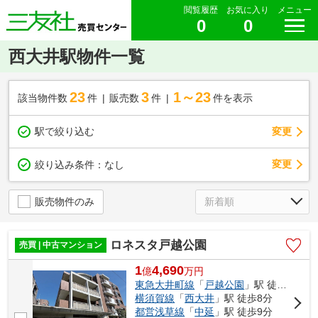
閲覧履歴
お気に入り
メニュー
0
0
西大井駅物件一覧
23
3
1～23
該当物件数
件
販売数
件
件を表示
駅で絞り込む
変更
変更
絞り込み条件：
なし
販売物件のみ
ロネスタ戸越公園
売買 | 中古マンション
1
4,690
億
万
円
東急大井町線
「
戸越公園
」駅 徒歩5分
横須賀線
「
西大井
」駅 徒歩8分
都営浅草線
「
中延
」駅 徒歩9分