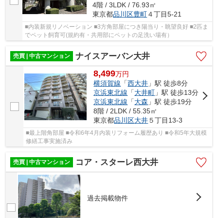
4階 / 3LDK / 76.93㎡
東京都
品川区
豊町
４丁目5-21
■内装新規リノベーション ■3方角部屋につき陽当り・眺望良好 ■2匹ま
でペット飼育可(規約有・共用部にペットの足洗い場有）
ナイスアーバン大井
売買 | 中古マンション
8,499
万
円
横須賀線
「
西大井
」駅 徒歩8分
京浜東北線
「
大井町
」駅 徒歩13分
京浜東北線
「
大森
」駅 徒歩19分
8階 / 2LDK / 55.35㎡
東京都
品川区
大井
５丁目13-3
■最上階角部屋 ■令和6年4月内装リフォーム履歴あり ■令和5年大規模
修繕工事実施済み
コア・スターレ西大井
売買 | 中古マンション
過去掲載物件