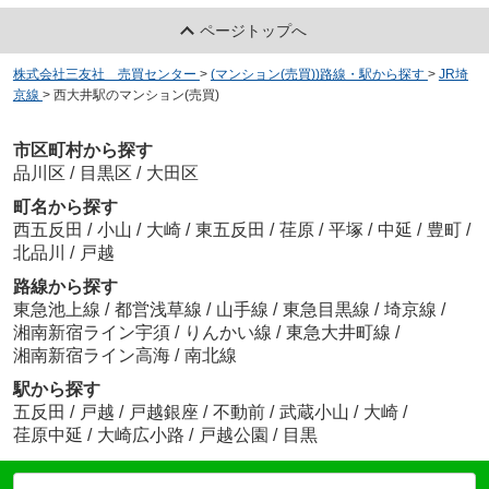
ページトップへ
株式会社三友社 売買センター
>
(マンション(売買))路線・駅から探す
>
JR埼
京線
>
西大井駅のマンション(売買)
市区町村から探す
品川区
/
目黒区
/
大田区
町名から探す
西五反田
/
小山
/
大崎
/
東五反田
/
荏原
/
平塚
/
中延
/
豊町
/
北品川
/
戸越
路線から探す
東急池上線
/
都営浅草線
/
山手線
/
東急目黒線
/
埼京線
/
湘南新宿ライン宇須
/
りんかい線
/
東急大井町線
/
湘南新宿ライン高海
/
南北線
駅から探す
五反田
/
戸越
/
戸越銀座
/
不動前
/
武蔵小山
/
大崎
/
荏原中延
/
大崎広小路
/
戸越公園
/
目黒