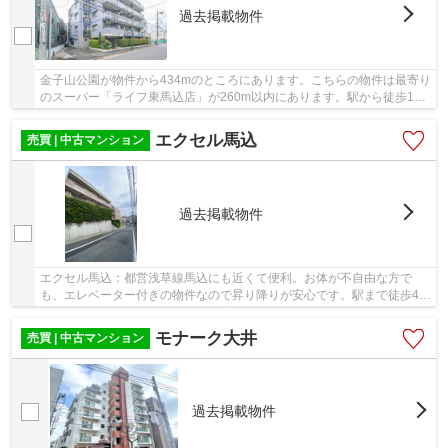
過去掲載物件
金子山公園が物件から434mのところにあります。こちらの物件は最寄り
のスーパー「ライフ東馬込店」が260m以内にあります。駅から徒歩10
分の場所に位置する物件です。マンションにどん...
エクセル馬込
売買 | 中古マンション
過去掲載物件
エクセル馬込：都営浅草線馬込にも近くて便利。お体が不自由な方で
も、エレベーター付きの物件なので昇り降りが安心です。駅まで徒歩4分
の物件です。中古でありながら、室内もきれいな...
モナーク大井
売買 | 中古マンション
過去掲載物件