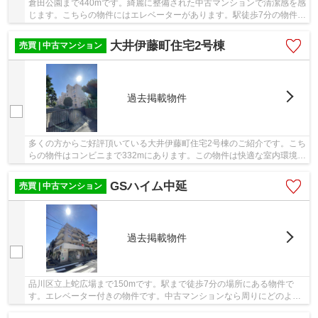
倉田公園まで440mです。綺麗に整備された中古マンションで清潔感を感
じます。こちらの物件にはエレベーターがあります。駅徒歩7分の物件で
す。不動産のことでお悩みなら、先ずは当社を...
大井伊藤町住宅2号棟
売買 | 中古マンション
過去掲載物件
多くの方からご好評頂いている大井伊藤町住宅2号棟のご紹介です。こち
らの物件はコンビニまで332mにあります。この物件は快適な室内環境が
魅力の中古マンションとなっています。駅から...
GSハイム中延
売買 | 中古マンション
過去掲載物件
品川区立上蛇広場まで150mです。駅まで徒歩7分の場所にある物件で
す。エレベーター付きの物件です。中古マンションなら周りにどのよう
な人が住んでいるかも知ることができます。不動産...