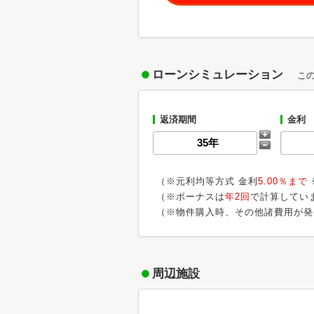
ローンシミュレーション
こ
返済期間
金利
（※元利均等方式 金利
5.00％まで
（※ボーナスは
年2回
で計算してい
（※物件購入時、その他諸費用が発
周辺施設