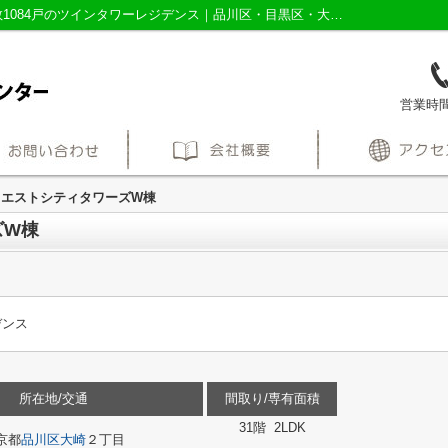
大崎ウエストシティタワーズW棟｜■総戸数1084戸のツインタワーレジデンス｜品川区・目黒区・大田区の不動産売買なら株式会社三友社売買センター
営業時間：
ウエストシティタワーズW棟
ズW棟
デンス
所在地/交通
間取り/専有面積
31階 2LDK
京都
品川区
大崎
２丁目