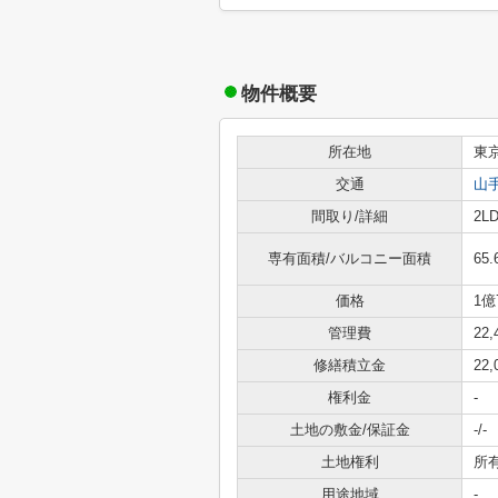
物件概要
所在地
東
交通
山
間取り/詳細
2L
専有面積/バルコニー面積
65.
価格
1億
管理費
22
修繕積立金
22
権利金
-
土地の敷金/保証金
-/-
土地権利
所
用途地域
-