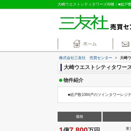
株式会社三友社 売買センター
>
大崎
大崎ウエストシティタワー
物件紹介
■総戸数1084戸のツインタワーレジ
価格
1
7,800
東
億
万円