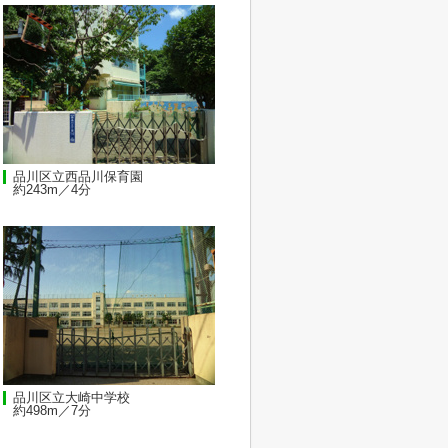
品川区立西品川保育園
約243m／4分
品川区立大崎中学校
約498m／7分