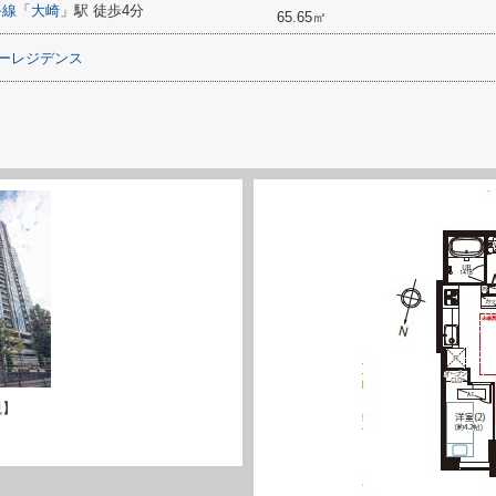
手線
「
大崎
」駅 徒歩4分
65.65㎡
ワーレジデンス
観】