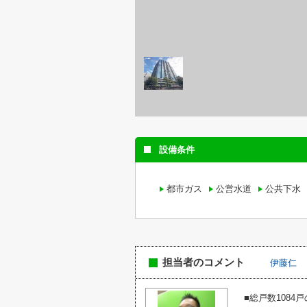
設備条件
都市ガス
公営水道
公共下水
担当者のコメント
伊藤仁
■総戸数108