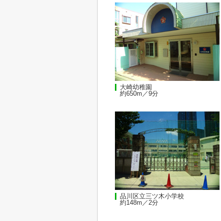
大崎幼稚園
約650m／9分
品川区立三ツ木小学校
約148m／2分