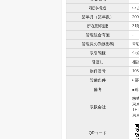
種別/構造
中
築年月（築年数）
20
所在階/階建
31
管理組合有無
-
管理員の勤務形態
常
取引態様
仲
引渡し
相
物件番号
105
都
設備条件
備考
■
株
東
取扱会社
TEL
東京
QRコード