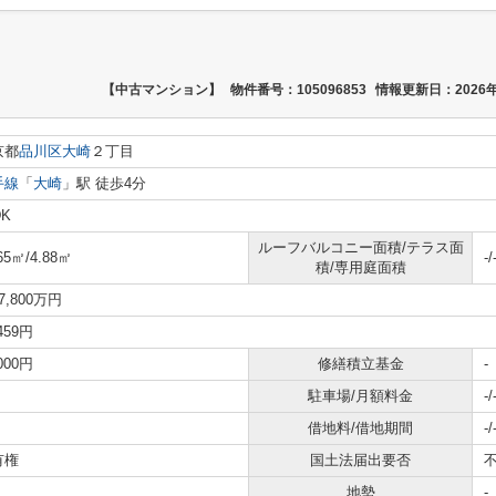
【中古マンション】
物件番号：105096853
情報更新日：2026年
京都
品川区
大崎
２丁目
手線
「
大崎
」駅 徒歩4分
DK
ルーフバルコニー面積/テラス面
65㎡/4.88㎡
-/
積/専用庭面積
7,800万円
,459円
,000円
修繕積立基金
-
駐車場/月額料金
-/
借地料/借地期間
-/
有権
国土法届出要否
地勢
-