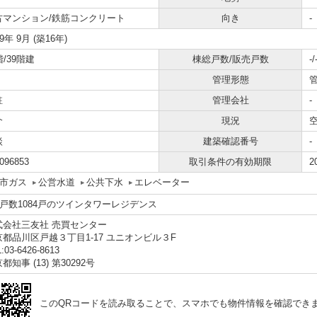
古マンション/鉄筋コンクリート
向き
-
09年 9月 (築16年)
階/39階建
棟総戸数/販売戸数
-/
管理形態
駐
管理会社
-
介
現況
談
建築確認番号
-
096853
取引条件の有効期限
2
市ガス
公営水道
公共下水
エレベーター
総戸数1084戸のツインタワーレジデンス
式会社三友社 売買センター
京都品川区戸越３丁目1-17 ユニオンビル３F
:03-6426-8613
都知事 (13) 第30292号
このQRコードを読み取ることで、スマホでも物件情報を確認でき