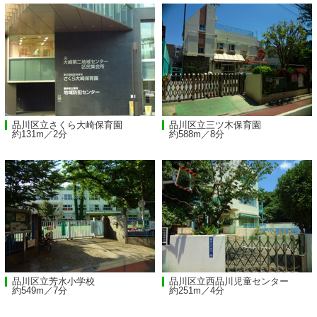
品川区立さくら大崎保育園
品川区立三ツ木保育園
約131m／2分
約588m／8分
品川区立芳水小学校
品川区立西品川児童センター
約549m／7分
約251m／4分