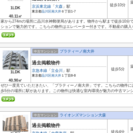
徒歩10分
京浜東北線
「
大森
」駅
1LDK
東京都
品川区
南大井
６丁目1-7
40.11㎡
家から274mの場所に品川水神郵便局があります。物件から駅まで徒歩10
ションで魅力的です。こちらの物件はエレベーター付きです。不動産の購入を.
プラティーノ南大井
中古マンション
過去掲載物件
徒歩5分
京急本線
「
立会川
」駅
1LDK
東京都
品川区
南大井
１丁目8-8
40.90㎡
ぜひ一度見ていただきたい、「プラティーノ南大井」です。こちらの物件に
歩5分の場所に駅があります。この物件は快適な室内環境が魅力の中古マンショ
ライオンズマンション大森
中古マンション
過去掲載物件
徒歩4分