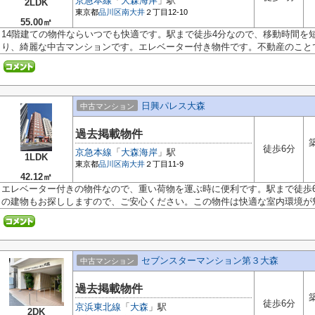
京急本線
「
大森海岸
」駅
2LDK
東京都
品川区
南大井
２丁目12-10
55.00㎡
14階建ての物件ならいつでも快適です。駅まで徒歩4分なので、移動時間を
り、綺麗な中古マンションです。エレベーター付き物件です。不動産のことで.
日興パレス大森
中古マンション
過去掲載物件
徒歩6分
京急本線
「
大森海岸
」駅
1LDK
東京都
品川区
南大井
２丁目11-9
42.12㎡
エレベーター付きの物件なので、重い荷物を運ぶ時に便利です。駅まで徒歩6
の建物もお探ししますので、ご安心ください。この物件は快適な室内環境が魅.
セブンスターマンション第３大森
中古マンション
過去掲載物件
徒歩6分
京浜東北線
「
大森
」駅
2DK