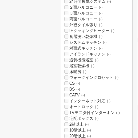
24時間換気システム
(-)
２面バルコニー
(-)
３面バルコニー
(-)
両面バルコニー
(-)
外観タイル張り
(-)
IHクッキングヒーター
(-)
食器洗い乾燥機
(-)
システムキッチン
(-)
対面式キッチン
(-)
アイランドキッチン
(-)
追焚機能浴室
(-)
浴室乾燥機
(-)
床暖房
(-)
ウォークインクロゼット
(-)
CS
(-)
BS
(-)
CATV
(-)
インターネット対応
(-)
オートロック
(-)
TVモニタ付インターホン
(-)
宅配ボックス
(-)
2階以上
(-)
10階以上
(-)
20階以上
(-)