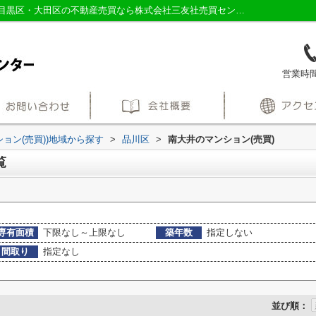
品川区南大井のマンション一覧｜品川区・目黒区・大田区の不動産売買なら株式会社三友社売買センター
営業時間：
ション(売買))地域から探す
>
品川区
>
南大井のマンション(売買)
覧
専有面積
下限なし～上限なし
築年数
指定しない
間取り
指定なし
並び順：