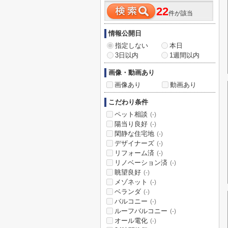
22
件が該当
情報公開日
指定しない
本日
3日以内
1週間以内
画像・動画あり
画像あり
動画あり
こだわり条件
ペット相談
(-)
陽当り良好
(-)
閑静な住宅地
(-)
デザイナーズ
(-)
リフォーム済
(-)
リノベーション済
(-)
眺望良好
(-)
メゾネット
(-)
ベランダ
(-)
バルコニー
(-)
ルーフバルコニー
(-)
オール電化
(-)