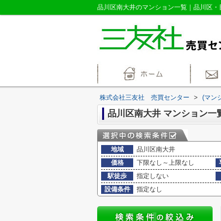
株式会社三友社 売買センター
>
(マン
品川区南大井 マンション一
地域
品川区南大井
価格
下限なし～上限なし
駅徒歩
指定しない
設備条件
指定なし