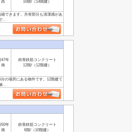
西
10階/（14階建）
短縮できます。共有部分も清潔感があ
..
築47年
鉄骨鉄筋コンクリート
南
12階/（12階建）
分の場所にある物件です。12階建て
..
築50年
鉄骨鉄筋コンクリート
南
6階/（10階建）