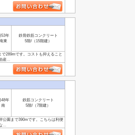
築53年
鉄骨鉄筋コンクリート
南東
5階/（15階建）
まで289mです。コストも抑えること
...
築48年
鉄筋コンクリート
南
5階/（7階建）
公園まで390mです。こちらは利便
..