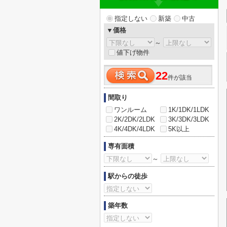
指定しない
新築
中古
▼価格
～
値下げ物件
22
件が該当
間取り
ワンルーム
1K/1DK/1LDK
2K/2DK/2LDK
3K/3DK/3LDK
4K/4DK/4LDK
5K以上
専有面積
～
駅からの徒歩
築年数