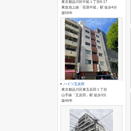
東京都品川区中延１丁目6-17
東急池上線「荏原中延」駅 徒歩4分
築56年
ハイツ五反田
東京都品川区東五反田１丁目
山手線「五反田」駅 徒歩3分
築46年