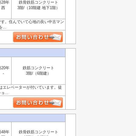
築28年
鉄骨鉄筋コンクリート
西
3階/（10階建 地下1階）
分です。住んでいて心地の良い中古マン
..
築20年
鉄筋コンクリート
-
3階/（6階建）
はエレベーターが付いています。徒
...
築48年
鉄骨鉄筋コンクリート