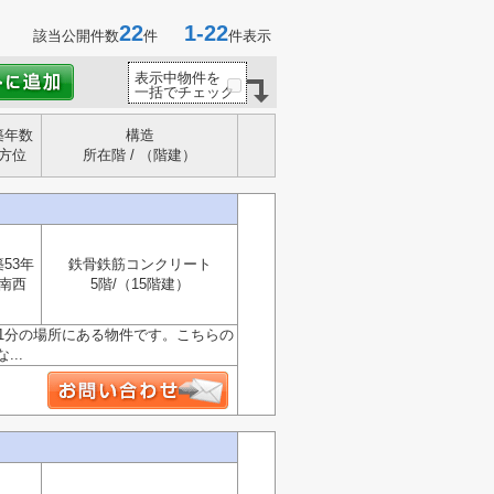
22
1-22
該当公開件数
件
件表示
表示中物件を
一括でチェック
築年数
構造
方位
所在階 / （階建）
築53年
鉄骨鉄筋コンクリート
南西
5階/（15階建）
11分の場所にある物件です。こちらの
..