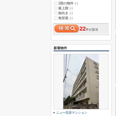
1階の物件
(-)
最上階
(-)
南向き
(-)
角部屋
(-)
22
件が該当
新着物件
ニュー荏原マンション