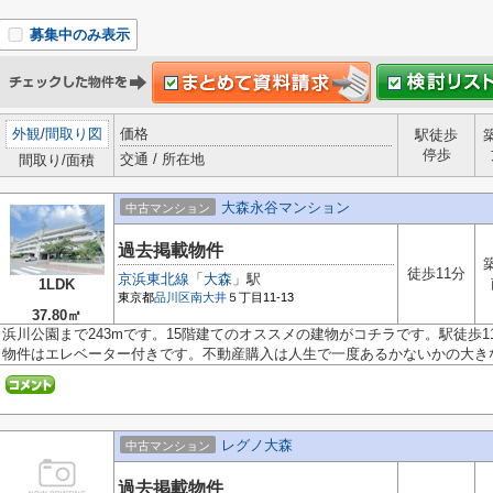
募集中のみ表示
外観
/
間取り図
価格
駅徒歩
停歩
交通 / 所在地
間取り/面積
大森永谷マンション
中古マンション
過去掲載物件
徒歩11分
京浜東北線
「
大森
」駅
1LDK
東京都
品川区
南大井
５丁目11-13
37.80㎡
浜川公園まで243mです。15階建てのオススメの建物がコチラです。駅徒歩
物件はエレベーター付きです。不動産購入は人生で一度あるかないかの大きな.
レグノ大森
中古マンション
過去掲載物件