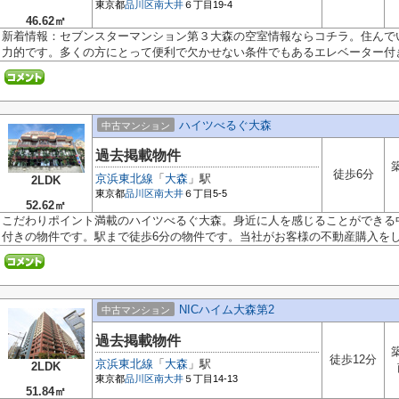
東京都
品川区
南大井
６丁目19-4
46.62㎡
新着情報：セブンスターマンション第３大森の空室情報ならコチラ。住んで
力的です。多くの方にとって便利で欠かせない条件でもあるエレベーター付き.
ハイツべるぐ大森
中古マンション
過去掲載物件
徒歩6分
京浜東北線
「
大森
」駅
2LDK
東京都
品川区
南大井
６丁目5-5
52.62㎡
こだわりポイント満載のハイツべるぐ大森。身近に人を感じることができる
付きの物件です。駅まで徒歩6分の物件です。当社がお客様の不動産購入をしっ
NICハイム大森第2
中古マンション
過去掲載物件
徒歩12分
京浜東北線
「
大森
」駅
2LDK
東京都
品川区
南大井
５丁目14-13
51.84㎡