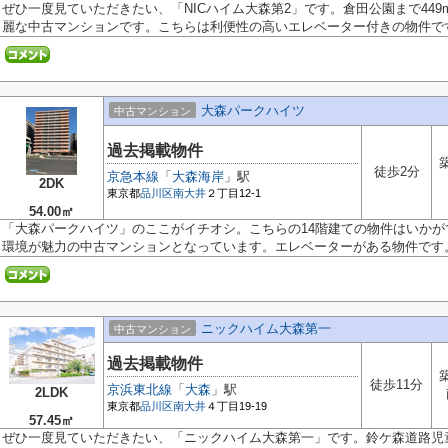
ぜひ一度見ていただきたい、「NICハイム大森第2」です。倉田公園まで44
麗な中古マンションです。こちらは利便性の高いエレベーター付きの物件です.
大森パークハイツ
中古マンション
過去掲載物件
徒歩2分
京急本線
「
大森海岸
」駅
2DK
東京都
品川区
南大井
２丁目12-1
54.00㎡
「大森パークハイツ」のここがイチオシ。こちらの14階建ての物件はいか
環境が魅力の中古マンションとなっています。エレベーターがある物件です。.
ニックハイム大森第一
中古マンション
過去掲載物件
徒歩11分
京浜東北線
「
大森
」駅
2LDK
東京都
品川区
南大井
４丁目19-19
57.45㎡
ぜひ一度見ていただきたい、「ニックハイム大森第一」です。鈴ケ森道路児童