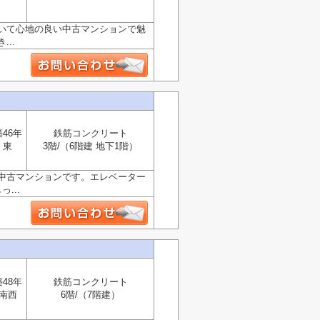
いて心地の良い中古マンションで魅
..
築46年
鉄筋コンクリート
東
3階/（6階建 地下1階）
中古マンションです。エレベーター
...
築48年
鉄筋コンクリート
南西
6階/（7階建）