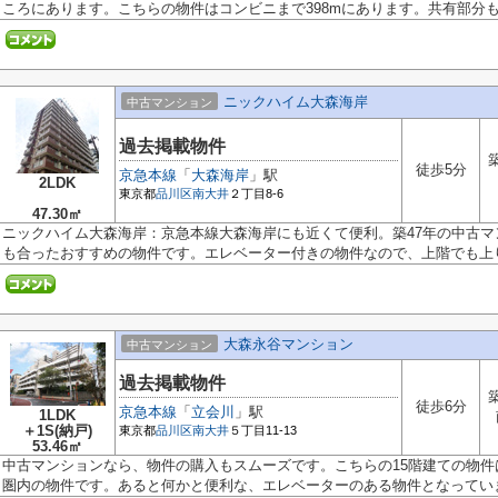
ころにあります。こちらの物件はコンビニまで398mにあります。共有部分も清
ニックハイム大森海岸
中古マンション
過去掲載物件
徒歩5分
京急本線
「
大森海岸
」駅
2LDK
東京都
品川区
南大井
２丁目8-6
47.30㎡
ニックハイム大森海岸：京急本線大森海岸にも近くて便利。築47年の中古マ
も合ったおすすめの物件です。エレベーター付きの物件なので、上階でも上り.
大森永谷マンション
中古マンション
過去掲載物件
徒歩6分
京急本線
「
立会川
」駅
1LDK
＋1S(納戸)
東京都
品川区
南大井
５丁目11-13
53.46㎡
中古マンションなら、物件の購入もスムーズです。こちらの15階建ての物件
圏内の物件です。あると何かと便利な、エレベーターのある物件となっていま.