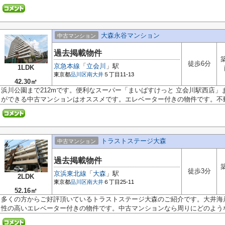
大森永谷マンション
中古マンション
過去掲載物件
徒歩6分
京急本線
「
立会川
」駅
1LDK
東京都
品川区
南大井
５丁目11-13
42.30㎡
浜川公園まで212mです。便利なスーパー「まいばすけっと 立会川駅西店」
ができる中古マンションはオススメです。エレベーター付きの物件です。不動産
トラストステージ大森
中古マンション
過去掲載物件
徒歩3分
京浜東北線
「
大森
」駅
2LDK
東京都
品川区
南大井
６丁目25-11
52.16㎡
多くの方からご好評頂いているトラストステージ大森のご紹介です。大井海岸
性の高いエレベーター付きの物件です。中古マンションなら周りにどのような.