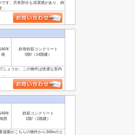
9mです。共有部分も清潔感があり、綺
..
築46年
鉄骨鉄筋コンクリート
南
5階/（14階建）
がでしょうか。この物件は快適な室内
..
築49年
鉄筋コンクリート
南西
1階/（1階建）
遊園がこちらの物件から349mのと