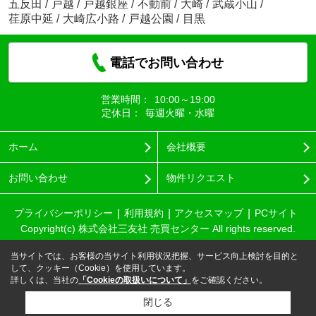
五反田
/
戸越
/
戸越銀座
/
不動前
/
大崎
/
武蔵小山
/
荏原中延
/
大崎広小路
/
戸越公園
/
目黒
電話でお問い合わせ
営業時間：
10:00～19:00
定休日：
毎週火曜・水曜
ホーム
会社概要
お問い合わせ
物件リクエスト
プライバシーポリシー
利用規約
アクセスマップ
PCサイト
Copyright(c) 株式会社三友社 売買センター All rights reserved.
当サイトでは、お客様の当サイト利用状況把握、サービス向上検討を目的と
して、クッキー（Cookie）を使用しています。
詳しくは、当社の
「Cookieの取扱いについて」
をご確認ください。
閉じる