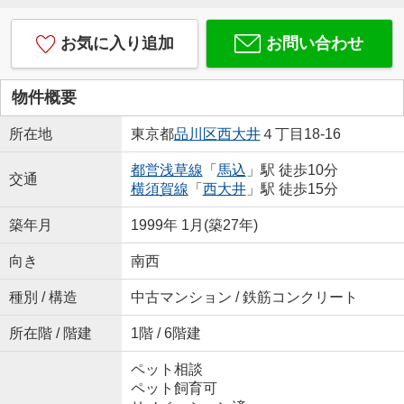
お気に入り追加
お問い合わせ
物件概要
所在地
東京都
品川区
西大井
４丁目18-16
都営浅草線
「
馬込
」駅 徒歩10分
交通
横須賀線
「
西大井
」駅 徒歩15分
築年月
1999年 1月(築27年)
向き
南西
種別 / 構造
中古マンション / 鉄筋コンクリート
所在階 / 階建
1階 / 6階建
ペット相談
ペット飼育可