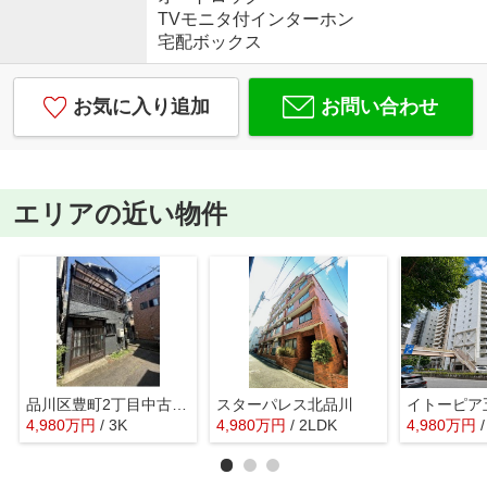
TVモニタ付インターホン
宅配ボックス
お気に入り追加
お問い合わせ
エリアの近い物件
品川区豊町2丁目中古戸建
スターパレス北品川
4,980
万
円
/ 3K
4,980
万
円
/ 2LDK
4,980
万
円