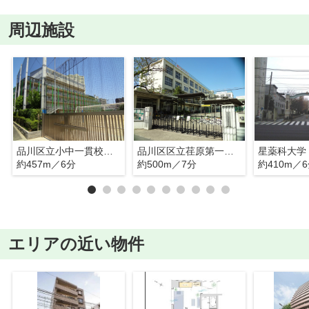
周辺施設
品川区立小中一貫校荏原平塚学園
品川区区立荏原第一中学校
星薬科大学
約457m／6分
約500m／7分
約410m／
エリアの近い物件