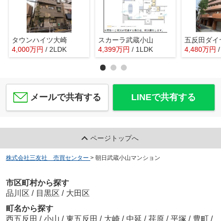
タウンハイツ大崎
スカーラ武蔵小山
4,000
万
円
/ 2LDK
4,399
万
円
/ 1LDK
4,480
万
円
メールで共有する
LINEで共有する
ページトップへ
株式会社三友社 売買センター
>
朝日武蔵小山マンション
市区町村から探す
品川区
/
目黒区
/
大田区
町名から探す
西五反田
/
小山
/
東五反田
/
大崎
/
中延
/
荏原
/
平塚
/
豊町
/