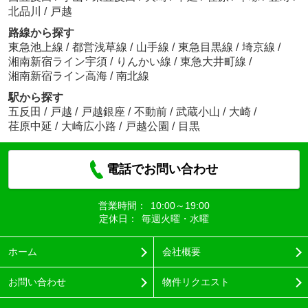
北品川
/
戸越
路線から探す
東急池上線
/
都営浅草線
/
山手線
/
東急目黒線
/
埼京線
/
湘南新宿ライン宇須
/
りんかい線
/
東急大井町線
/
湘南新宿ライン高海
/
南北線
駅から探す
五反田
/
戸越
/
戸越銀座
/
不動前
/
武蔵小山
/
大崎
/
荏原中延
/
大崎広小路
/
戸越公園
/
目黒
電話でお問い合わせ
営業時間：
10:00～19:00
定休日：
毎週火曜・水曜
ホーム
会社概要
お問い合わせ
物件リクエスト