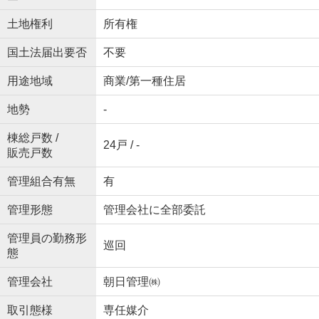
土地権利
所有権
国土法届出要否
不要
用途地域
商業/第一種住居
地勢
-
棟総戸数 /
24戸 / -
販売戸数
管理組合有無
有
管理形態
管理会社に全部委託
管理員の勤務形
巡回
態
管理会社
朝日管理㈱
取引態様
専任媒介