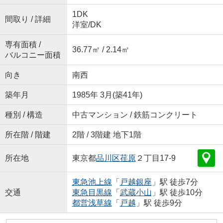
1DK
間取り / 詳細
洋室
/
DK
専有面積 /
36.77㎡ / 2.14㎡
バルコニー面積
向き
南西
築年月
1985年 3月(築41年)
種別 / 構造
中古マンション / 鉄筋コンクリート
所在階 / 階建
2階 / 3階建 地下1階
所在地
東京都
品川区
荏原
２丁目17-9
東急池上線
「
戸越銀座
」駅 徒歩7分
交通
東急目黒線
「
武蔵小山
」駅 徒歩10分
都営浅草線
「
戸越
」駅 徒歩9分