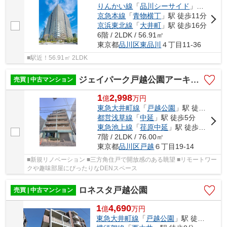
りんかい線
「
品川シーサイド
」駅 徒歩3分
京急本線
「
青物横丁
」駅 徒歩11分
京浜東北線
「
大井町
」駅 徒歩16分
6階 / 2LDK / 56.91㎡
東京都
品川区
東品川
４丁目11-36
■駅近！56.91㎡ 2LDK
ジェイパーク戸越公園アーキテクト
売買 | 中古マンション
1
2,998
億
万
円
東急大井町線
「
戸越公園
」駅 徒歩3分
都営浅草線
「
中延
」駅 徒歩5分
東急池上線
「
荏原中延
」駅 徒歩7分
7階 / 2LDK / 76.00㎡
東京都
品川区
戸越
６丁目19-14
■新規リノベーション ■三方角住戸で開放感のある眺望 ■リモートワー
クや趣味部屋にぴったりなDENスペース
ロネスタ戸越公園
売買 | 中古マンション
1
4,690
億
万
円
東急大井町線
「
戸越公園
」駅 徒歩5分