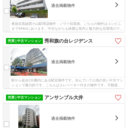
過去掲載物件
東急目黒線西小山駅周辺物件：ノヴァ目黒南。こちらの物件はコンビニ
まで444mにあります。中古ながらも綺麗な室内と魅力的な住環境のマン
ションです。駅まで歩いて12分ほどの物件です...
秀和旗の台レジデンス
売買 | 中古マンション
過去掲載物件
駅から徒歩2分圏内にある駅近物件です。住んでいて心地の良い中古マン
ションで魅力的です。こちらはエレベーター付きの物件です。不動産の
ことで当社にご要望やご不明な点などがあれば...
アンサンブル大井
売買 | 中古マンション
過去掲載物件