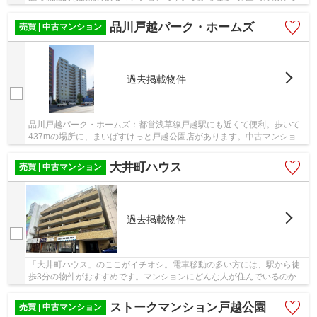
す。エレベーター付きの物件はもはやマストな条...
品川戸越パーク・ホームズ
売買 | 中古マンション
過去掲載物件
品川戸越パーク・ホームズ：都営浅草線戸越駅にも近くて便利。歩いて
437mの場所に、まいばすけっと戸越公園店があります。中古マンション
なら、物件の購入もスムーズです。物件から徒...
大井町ハウス
売買 | 中古マンション
過去掲載物件
「大井町ハウス」のここがイチオシ。電車移動の多い方には、駅から徒
歩3分の物件がおすすめです。マンションにどんな人が住んでいるのかも
中古マンションなら事前に知れます。ニーズの...
ストークマンション戸越公園
売買 | 中古マンション