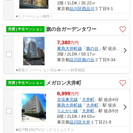
1階 / 1LDK / 35.22㎡
東京都
品川区
西品川
２丁目9-1
■リノベーション物件！
旗の台ガーデンタワー
売買 | 中古マンション
7,380
万
円
東急大井町線
「
旗の台
」駅 徒歩4分
3階 / 2LDK / 58.17㎡
東京都
品川区
旗の台
２丁目9-34
■新規リノベーション済み ■ペット飼育相談
メガロン大井町
売買 | 中古マンション
6,999
万
円
京浜東北線
「
大井町
」駅 徒歩4分
東急大井町線
「
大井町
」駅 徒歩5分
りんかい線
「
大井町
」駅 徒歩5分
6階 / 2LDK / 49.03㎡
東京都
品川区
大井
１丁目21-8
■総戸数166戸のビックコミュニティ