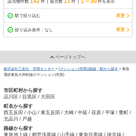
142
11
1～30
該当物件数
件
販売数
件
件を表示
駅で絞り込む
変更
変更
絞り込み条件：
なし
ページトップへ
株式会社三友社 売買センター
>
(マンション(売買))路線・駅から探す
>
東急
電鉄東急大井町線のマンション(売買)
市区町村から探す
品川区
/
目黒区
/
大田区
町名から探す
西五反田
/
小山
/
東五反田
/
大崎
/
中延
/
荏原
/
平塚
/
豊町
/
北品川
/
戸越
路線から探す
東急池上線
/
都営浅草線
/
山手線
/
東急目黒線
/
埼京線
/