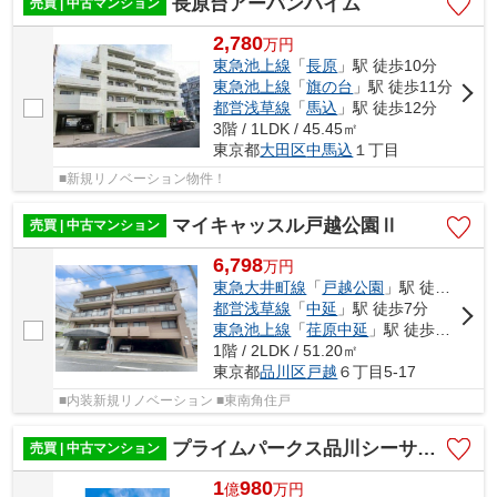
長原台アーバンハイム
売買 | 中古マンション
2,780
万
円
東急池上線
「
長原
」駅 徒歩10分
東急池上線
「
旗の台
」駅 徒歩11分
都営浅草線
「
馬込
」駅 徒歩12分
3階 / 1LDK / 45.45㎡
東京都
大田区
中馬込
１丁目
■新規リノベーション物件！
マイキャッスル戸越公園Ⅱ
売買 | 中古マンション
6,798
万
円
東急大井町線
「
戸越公園
」駅 徒歩4分
都営浅草線
「
中延
」駅 徒歩7分
東急池上線
「
荏原中延
」駅 徒歩8分
1階 / 2LDK / 51.20㎡
東京都
品川区
戸越
６丁目5-17
■内装新規リノベーション ■東南角住戸
プライムパークス品川シーサイド ザ・タワー
売買 | 中古マンション
1
980
億
万
円