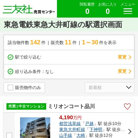
閲覧履歴
お気に入り
メニュー
0
0
東急電鉄東急大井町線の駅選択画面
142
11
1～30
該当物件数
件
販売数
件
件を表示
駅で絞り込む
変更
変更
絞り込み条件：
なし
販売物件のみ
ミリオンコート品川
売買 | 中古マンション
4,190
万
円
都営浅草線
「
戸越
」駅 徒歩10分
東急大井町線
「
下神明
」駅 徒歩10分
山手線
「
大崎
」駅 徒歩12分