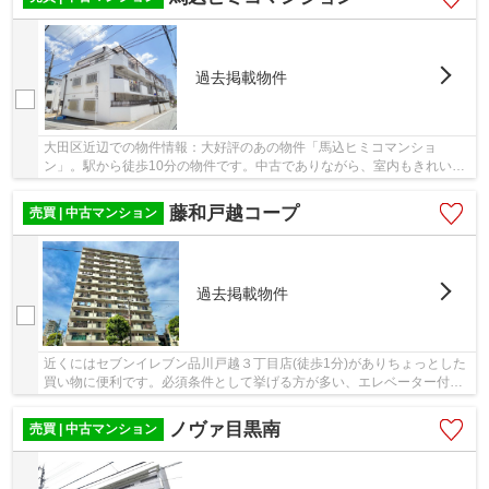
過去掲載物件
大田区近辺での物件情報：大好評のあの物件「馬込ヒミコマンショ
ン」。駅から徒歩10分の物件です。中古でありながら、室内もきれいな
一押しのマンションとなっています。マイホームを...
藤和戸越コープ
売買 | 中古マンション
過去掲載物件
近くにはセブンイレブン品川戸越３丁目店(徒歩1分)がありちょっとした
買い物に便利です。必須条件として挙げる方が多い、エレベーター付き
の物件です。駅まで徒歩4分の物件です。中古...
ノヴァ目黒南
売買 | 中古マンション