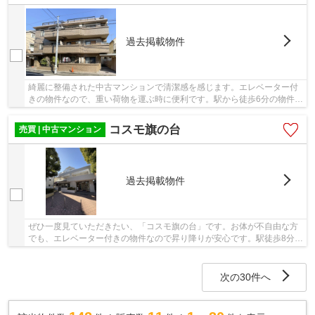
過去掲載物件
綺麗に整備された中古マンションで清潔感を感じます。エレベーター付
きの物件なので、重い荷物を運ぶ時に便利です。駅から徒歩6分の物件で
す。不動産のことで当社にご要望やご不明な点...
コスモ旗の台
売買 | 中古マンション
過去掲載物件
ぜひ一度見ていただきたい、「コスモ旗の台」です。お体が不自由な方
でも、エレベーター付きの物件なので昇り降りが安心です。駅徒歩8分の
物件です。マンションにどんな人が住んでいる...
次の30件へ