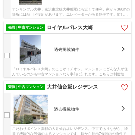
アンサンブル大井：京浜東北線大井町駅にも近くて便利。家から366mの
場所には品川区役所があります。エレベーターがある物件です。忙しい
方におすすめの、駅徒歩4分の物件です。当社が...
ロイヤルパレス大崎
売買 | 中古マンション
過去掲載物件
「ロイヤルパレス大崎」のここがイチオシ。マンションにどんな人が住
んでいるのかも中古マンションなら事前に知れます。こちらは利便性の
高いエレベーター付きの物件です。徒歩8分圏内...
大井仙台坂レジデンス
売買 | 中古マンション
過去掲載物件
こだわりポイント満載の大井仙台坂レジデンス。中古でありながら、綺
麗で機能的な設備のあるマンションです。駅から徒歩7分圏内の物件で