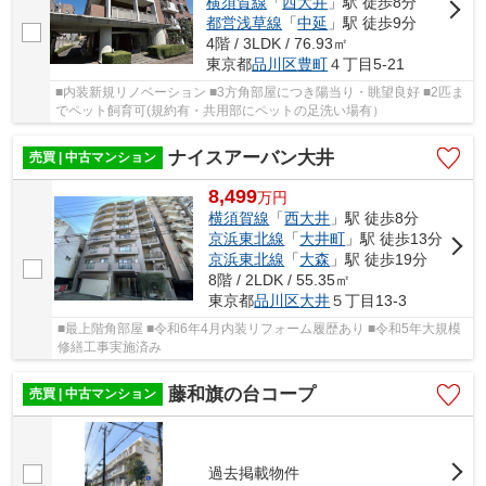
横須賀線
「
西大井
」駅 徒歩8分
都営浅草線
「
中延
」駅 徒歩9分
4階 / 3LDK / 76.93㎡
東京都
品川区
豊町
４丁目5-21
■内装新規リノベーション ■3方角部屋につき陽当り・眺望良好 ■2匹ま
でペット飼育可(規約有・共用部にペットの足洗い場有）
ナイスアーバン大井
売買 | 中古マンション
8,499
万
円
横須賀線
「
西大井
」駅 徒歩8分
京浜東北線
「
大井町
」駅 徒歩13分
京浜東北線
「
大森
」駅 徒歩19分
8階 / 2LDK / 55.35㎡
東京都
品川区
大井
５丁目13-3
■最上階角部屋 ■令和6年4月内装リフォーム履歴あり ■令和5年大規模
修繕工事実施済み
藤和旗の台コープ
売買 | 中古マンション
過去掲載物件