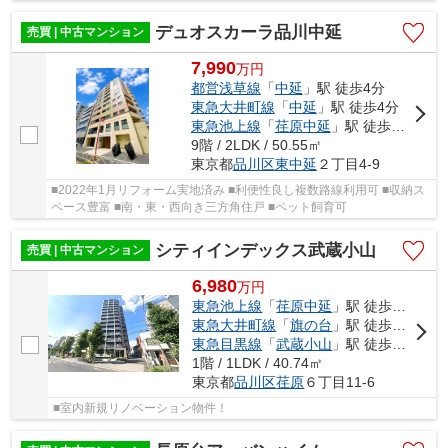
デュオスカーラ品川中延
売買 | 中古マンション
7,990
万
円
都営浅草線
「
中延
」駅 徒歩4分
東急大井町線
「
中延
」駅 徒歩4分
東急池上線
「
荏原中延
」駅 徒歩5分
9階 / 2LDK / 50.55㎡
東京都
品川区
東中延
２丁目4-9
■2022年1月リフォーム実地済み ■利便性良し複数路線利用可 ■収納ス
ペース豊富 ■南・東・西向き三方角住戸 ■ペット飼育可
シティインデックス武蔵小山
売買 | 中古マンション
6,980
万
円
東急池上線
「
荏原中延
」駅 徒歩9分
東急大井町線
「
旗の台
」駅 徒歩11分
東急目黒線
「
武蔵小山
」駅 徒歩14分
1階 / 1LDK / 40.74㎡
東京都
品川区
荏原
６丁目11-6
■室内新規リノベーション物件！