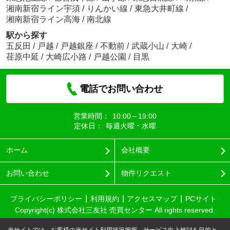
湘南新宿ライン宇須
/
りんかい線
/
東急大井町線
/
湘南新宿ライン高海
/
南北線
駅から探す
五反田
/
戸越
/
戸越銀座
/
不動前
/
武蔵小山
/
大崎
/
荏原中延
/
大崎広小路
/
戸越公園
/
目黒
電話でお問い合わせ
営業時間：
10:00～19:00
定休日：
毎週火曜・水曜
ホーム
会社概要
お問い合わせ
物件リクエスト
プライバシーポリシー
利用規約
アクセスマップ
PCサイト
Copyright(c) 株式会社三友社 売買センター All rights reserved.