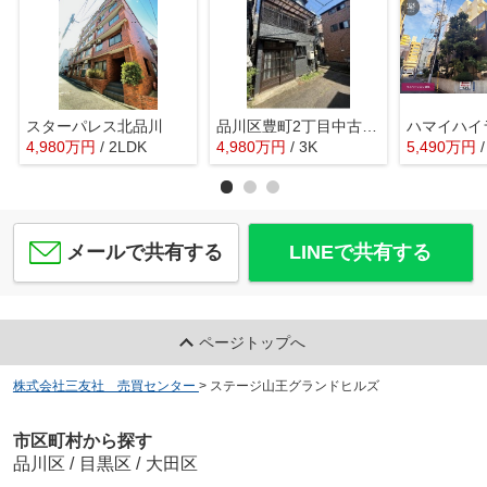
スターパレス北品川
品川区豊町2丁目中古戸建
ハマイハイ
4,980
万
円
/ 2LDK
4,980
万
円
/ 3K
5,490
万
円
メールで共有する
LINEで共有する
ページトップへ
株式会社三友社 売買センター
>
ステージ山王グランドヒルズ
市区町村から探す
品川区
/
目黒区
/
大田区