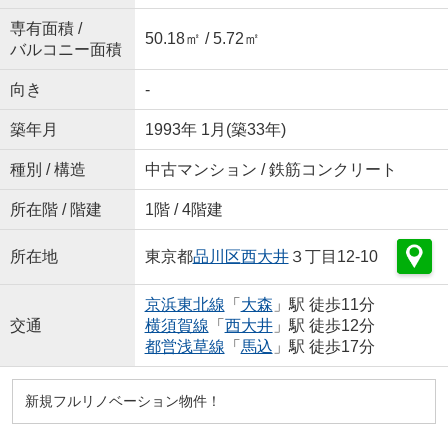
専有面積 /
50.18㎡ / 5.72㎡
バルコニー面積
向き
-
築年月
1993年 1月(築33年)
種別 / 構造
中古マンション / 鉄筋コンクリート
所在階 / 階建
1階 / 4階建
所在地
東京都
品川区
西大井
３丁目12-10
京浜東北線
「
大森
」駅 徒歩11分
交通
横須賀線
「
西大井
」駅 徒歩12分
都営浅草線
「
馬込
」駅 徒歩17分
新規フルリノベーション物件！