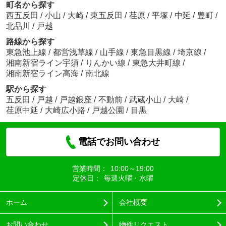
町名から探す
西五反田
/
小山
/
大崎
/
東五反田
/
荏原
/
平塚
/
中延
/
豊町
/
北品川
/
戸越
路線から探す
東急池上線
/
都営浅草線
/
山手線
/
東急目黒線
/
埼京線
/
湘南新宿ライン宇須
/
りんかい線
/
東急大井町線
/
湘南新宿ライン高海
/
南北線
駅から探す
五反田
/
戸越
/
戸越銀座
/
不動前
/
武蔵小山
/
大崎
/
荏原中延
/
大崎広小路
/
戸越公園
/
目黒
電話でお問い合わせ
営業時間：
10:00～19:00
定休日：
毎週火曜・水曜
ホーム
会社概要
お問い合わせ
物件リクエスト