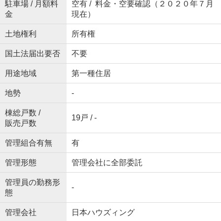
駐車場 / 月額料
空有 / 料金・空要確認（２０２０年７月
金
現在）
土地権利
所有権
国土法届出要否
不要
用途地域
第一種住居
地勢
-
棟総戸数 /
19戸 / -
販売戸数
管理組合有無
有
管理形態
管理会社に全部委託
管理員の勤務形
-
態
管理会社
日本ハウズィング