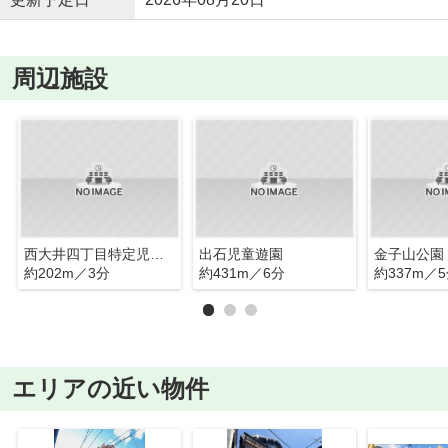
周辺施設
西大井四丁目特定児童遊園
出石児童遊園
金子山公園
約202m／3分
約431m／6分
約337m／
エリアの近い物件