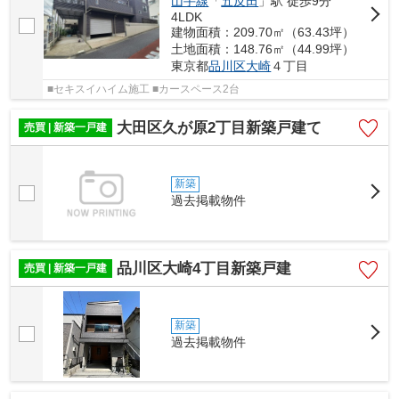
山手線
「
五反田
」駅 徒歩9分
4LDK
建物面積：209.70㎡（63.43坪）
土地面積：148.76㎡（44.99坪）
東京都
品川区
大崎
４丁目
■セキスイハイム施工 ■カースペース2台
大田区久が原2丁目新築戸建て
売買 | 新築一戸建
新築
過去掲載物件
品川区大崎4丁目新築戸建
売買 | 新築一戸建
新築
過去掲載物件