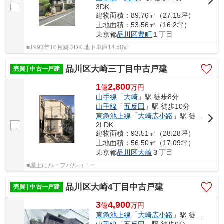
3DK
建物面積：89.76㎡（27.15坪）
土地面積：53.56㎡（16.2坪）
東京都
品川区
豊町
１丁目
■1993年10月築 3DK 地下車庫14.58㎡
品川区大崎三丁目中古戸建
売買 | 中古一戸建
1
2,800
億
万
円
山手線
「
大崎
」駅 徒歩8分
山手線
「
五反田
」駅 徒歩10分
東急池上線
「
大崎広小路
」駅 徒歩5分
2LDK
建物面積：93.51㎡（28.28坪）
土地面積：56.50㎡（17.09坪）
東京都
品川区
大崎
３丁目
■屋上にルーフバルコニー
品川区大崎4丁目中古戸建
売買 | 中古一戸建
3
4,900
億
万
円
東急池上線
「
大崎広小路
」駅 徒歩3分