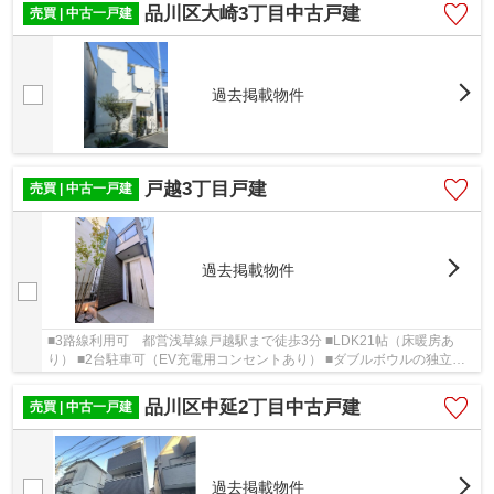
品川区大崎3丁目中古戸建
売買 | 中古一戸建
過去掲載物件
戸越3丁目戸建
売買 | 中古一戸建
過去掲載物件
■3路線利用可 都営浅草線戸越駅まで徒歩3分 ■LDK21帖（床暖房あ
り） ■2台駐車可（EV充電用コンセントあり） ■ダブルボウルの独立洗
面台 ■アイランドキッチン
品川区中延2丁目中古戸建
売買 | 中古一戸建
過去掲載物件