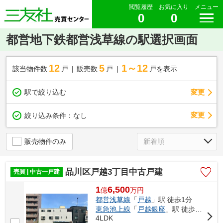
閲覧履歴
お気に入り
メニュー
0
0
都営地下鉄都営浅草線の駅選択画面
12
5
1～12
該当物件数
戸
販売数
戸
戸を表示
駅で絞り込む
変更
変更
絞り込み条件：
なし
販売物件のみ
品川区戸越3丁目中古戸建
売買 | 中古一戸建
1
6,500
億
万
円
都営浅草線
「
戸越
」駅 徒歩1分
東急池上線
「
戸越銀座
」駅 徒歩7分
4LDK