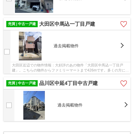
大田区中馬込一丁目戸建
売買 | 中古一戸建
過去掲載物件
大田区近辺での物件情報：大好評のあの物件「大田区中馬込一丁目戸
建」。こちらの物件からファミリーマートまで426mです。多くの方に好
評の物件で、令和元年9月築となっています。中古...
品川区中延4丁目中古戸建
売買 | 中古一戸建
過去掲載物件