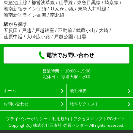
東急池上線
/
都営浅草線
/
山手線
/
東急目黒線
/
埼京線
/
湘南新宿ライン宇須
/
りんかい線
/
東急大井町線
/
湘南新宿ライン高海
/
南北線
駅から探す
五反田
/
戸越
/
戸越銀座
/
不動前
/
武蔵小山
/
大崎
/
荏原中延
/
大崎広小路
/
戸越公園
/
目黒
電話でお問い合わせ
営業時間：
10:00～19:00
定休日：
毎週火曜・水曜
ホーム
会社概要
お問い合わせ
物件リクエスト
プライバシーポリシー
利用規約
アクセスマップ
PCサイト
Copyright(c) 株式会社三友社 売買センター All rights reserved.