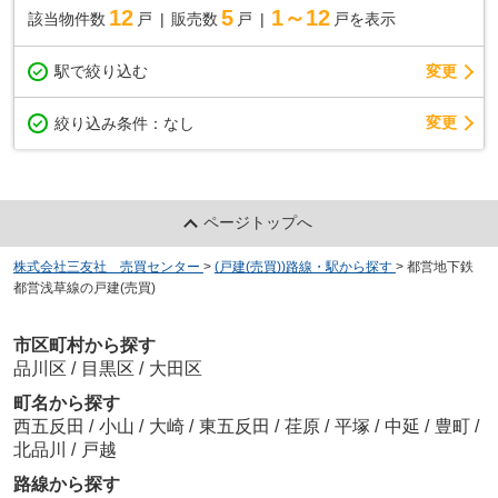
12
5
1～12
該当物件数
戸
販売数
戸
戸を表示
駅で絞り込む
変更
変更
絞り込み条件：
なし
ページトップへ
株式会社三友社 売買センター
>
(戸建(売買))路線・駅から探す
>
都営地下鉄
都営浅草線の戸建(売買)
市区町村から探す
品川区
/
目黒区
/
大田区
町名から探す
西五反田
/
小山
/
大崎
/
東五反田
/
荏原
/
平塚
/
中延
/
豊町
/
北品川
/
戸越
路線から探す