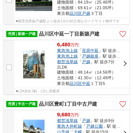
建物面積：84.19㎡（25.46坪）
土地面積：69.61㎡（21.05坪）
東京都
品川区
戸越
３丁目
■都営浅草線戸越駅より徒歩1分の好立地なロードサイド物件です
品川区中延一丁目新築戸建
売買 | 新築一戸建
6,480
万
円
東急池上線
「
荏原中延
」駅 徒歩5分
東急池上線
「
戸越銀座
」駅 徒歩7分
都営浅草線
「
戸越
」駅 徒歩7分
2LDK
建物面積：48.14㎡（14.56坪）
土地面積：41.30㎡（12.49坪）
東京都
品川区
中延
１丁目5
■LDK約9.2帖・LDに床暖房
品川区豊町1丁目中古戸建
売買 | 中古一戸建
9,680
万
円
都営浅草線
「
戸越
」駅 徒歩9分
東急大井町線
「
戸越公園
」駅 徒歩10分
山手線
「
大崎
」駅 徒歩15分