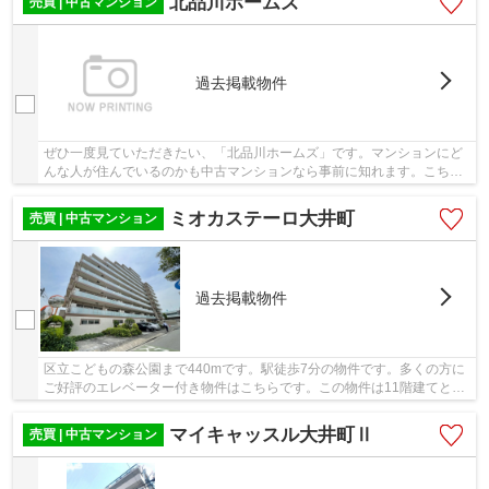
北品川ホームズ
売買 | 中古マンション
過去掲載物件
ぜひ一度見ていただきたい、「北品川ホームズ」です。マンションにど
んな人が住んでいるのかも中古マンションなら事前に知れます。こちら
の物件にはエレベーターがあります。地上15階...
ミオカステーロ大井町
売買 | 中古マンション
過去掲載物件
区立こどもの森公園まで440mです。駅徒歩7分の物件です。多くの方に
ご好評のエレベーター付き物件はこちらです。この物件は11階建てとな
っており、見晴らしもいいです。不動産のことで...
マイキャッスル大井町Ⅱ
売買 | 中古マンション