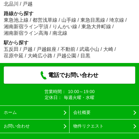
北品川
/
戸越
路線から探す
東急池上線
/
都営浅草線
/
山手線
/
東急目黒線
/
埼京線
/
湘南新宿ライン宇須
/
りんかい線
/
東急大井町線
/
湘南新宿ライン高海
/
南北線
駅から探す
五反田
/
戸越
/
戸越銀座
/
不動前
/
武蔵小山
/
大崎
/
荏原中延
/
大崎広小路
/
戸越公園
/
目黒
電話でお問い合わせ
営業時間：
10:00～19:00
定休日：
毎週火曜・水曜
ホーム
会社概要
お問い合わせ
物件リクエスト