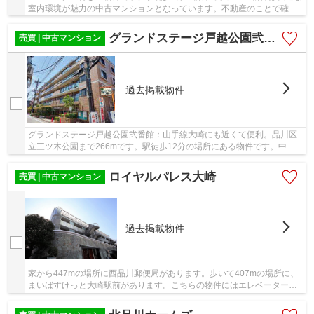
室内環境が魅力の中古マンションとなっています。不動産のことで確認
したいことがあるなら、メール又はお電話にて...
グランドステージ戸越公園弐番館
売買 | 中古マンション
過去掲載物件
グランドステージ戸越公園弐番館：山手線大崎にも近くて便利。品川区
立三ツ木公園まで266mです。駅徒歩12分の場所にある物件です。中古
でありながら、室内もきれいな一押しのマンショ...
ロイヤルパレス大崎
売買 | 中古マンション
過去掲載物件
家から447mの場所に西品川郵便局があります。歩いて407mの場所に、
まいばすけっと大崎駅前があります。こちらの物件にはエレベーターが
付いています。駅から物件まで徒歩9分です。交通...