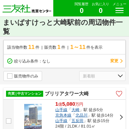
閲覧履歴
お気に入り
メニュー
0
0
まいばすけっと大崎駅前の周辺物件一
覧
11
1
1～11
該当物件数
件
販売数
件
件を表示
変更
絞り込み条件：
なし
販売物件のみ
ブリリアタワー大崎
売買 | 中古マンション
1
5,080
億
万
円
山手線
「
大崎
」駅 徒歩5分
京急本線
「
北品川
」駅 徒歩14分
山手線
「
五反田
」駅 徒歩15分
24階 / 2LDK / 81.01㎡