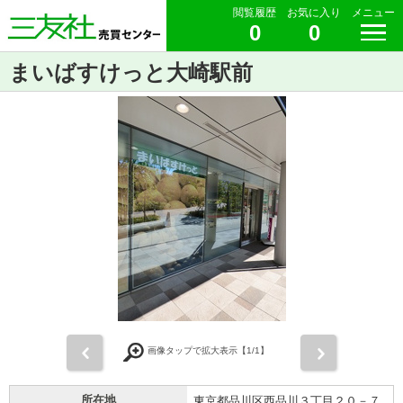
閲覧履歴
お気に入り
メニュー
0
0
まいばすけっと大崎駅前
前
次
画像タップで拡大表示【
1
/1】
所在地
東京都品川区西品川３丁目２０－７