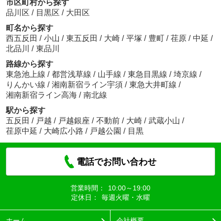
市区町村から探す
品川区
/
目黒区
/
大田区
町名から探す
西五反田
/
小山
/
東五反田
/
大崎
/
平塚
/
豊町
/
荏原
/
中延
/
北品川
/
東品川
路線から探す
東急池上線
/
都営浅草線
/
山手線
/
東急目黒線
/
埼京線
/
りんかい線
/
湘南新宿ライン宇須
/
東急大井町線
/
湘南新宿ライン高海
/
南北線
駅から探す
五反田
/
戸越
/
戸越銀座
/
不動前
/
大崎
/
武蔵小山
/
荏原中延
/
大崎広小路
/
戸越公園
/
目黒
電話でお問い合わせ
営業時間：
10:00～19:00
定休日：
毎週火曜・水曜
ホーム
会社概要