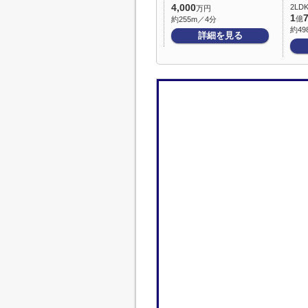
4,000
2LDK
万円
1
億
約255m／4分
約49
詳細を見る