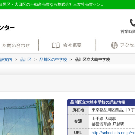
品川区立大崎中学校情報ページ｜品川区・目黒区・大田区の不動産売買なら株式会社三友社売買センター
営業時間：
施設案内
>
品川区
>
品川区の中学校
>
品川区立大崎中学校
品川区立大崎中学校の詳細情報
所在地
東京都品川区西品川３丁目
山手線 大崎駅
交通
都営浅草線 戸越駅
URL
http://school.cts.ne.jp/~