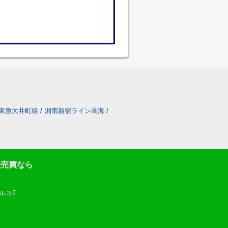
東急大井町線
/
湘南新宿ライン高海
/
産売買なら
ル３F