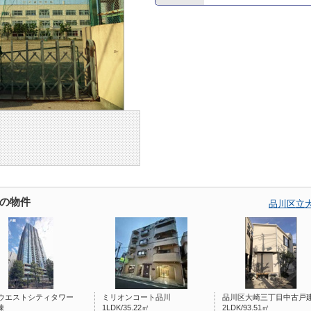
の物件
品川区立
ウエストシティタワー
ミリオンコート品川
品川区大崎三丁目中古戸
棟
1LDK/35.22㎡
2LDK/93.51㎡