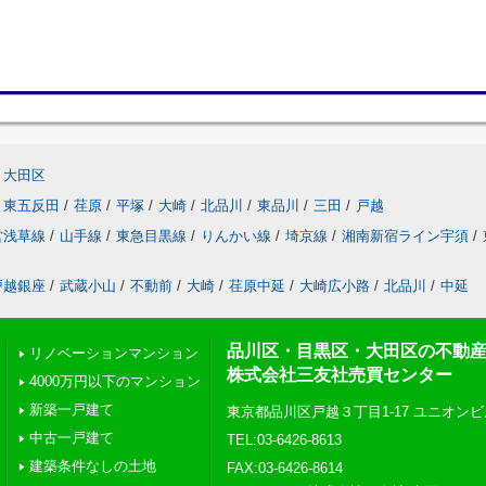
大田区
東五反田
/
荏原
/
平塚
/
大崎
/
北品川
/
東品川
/
三田
/
戸越
営浅草線
/
山手線
/
東急目黒線
/
りんかい線
/
埼京線
/
湘南新宿ライン宇須
/
戸越銀座
/
武蔵小山
/
不動前
/
大崎
/
荏原中延
/
大崎広小路
/
北品川
/
中延
品川区・目黒区・大田区の不動
リノベーションマンション
株式会社三友社売買センター
4000万円以下のマンション
新築一戸建て
東京都品川区戸越３丁目1-17 ユニオンビ
中古一戸建て
TEL:03-6426-8613
建築条件なしの土地
FAX:03-6426-8614