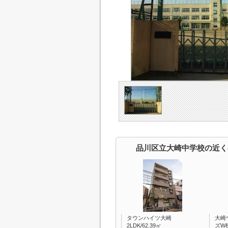
品川区立大崎中学校の近く
タウンハイツ大崎
大崎
2LDK/62.39㎡
ズW