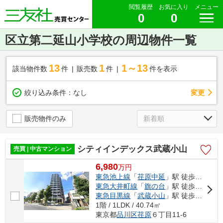
閲覧履歴
お気に入り
メニュー
0
0
区立第二延山小学校の周辺物件一覧
13
1
1～13
該当物件数
件
販売数
件
件を表示
変更
絞り込み条件：
なし
販売物件のみ
シティインデックス武蔵小山
売買 | 中古マンション
6,980
万
円
東急池上線
「
荏原中延
」駅 徒歩9分
東急大井町線
「
旗の台
」駅 徒歩11分
東急目黒線
「
武蔵小山
」駅 徒歩14分
1階 / 1LDK / 40.74㎡
東京都
品川区
荏原
６丁目11-6