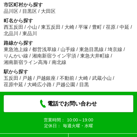
市区町村から探す
品川区
/
目黒区
/
大田区
町名から探す
西五反田
/
小山
/
東五反田
/
大崎
/
平塚
/
豊町
/
荏原
/
中延
/
北品川
/
東品川
路線から探す
東急池上線
/
都営浅草線
/
山手線
/
東急目黒線
/
埼京線
/
りんかい線
/
湘南新宿ライン宇須
/
東急大井町線
/
湘南新宿ライン高海
/
南北線
駅から探す
五反田
/
戸越
/
戸越銀座
/
不動前
/
大崎
/
武蔵小山
/
荏原中延
/
大崎広小路
/
戸越公園
/
目黒
電話でお問い合わせ
営業時間：
10:00～19:00
定休日：
毎週火曜・水曜