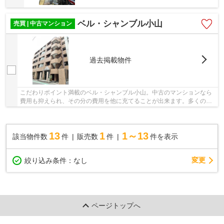
ベル・シャンブル小山
売買 | 中古マンション
過去掲載物件
こだわりポイント満載のベル・シャンブル小山。中古のマンションなら
費用も抑えられ、その分の費用を他に充てることが出来ます。多くの方
に好評の、駅から徒歩4分に位置する物件です。...
13
1
1～13
該当物件数
件
販売数
件
件を表示
変更
絞り込み条件：
なし
ページトップへ