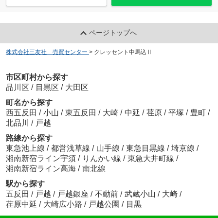
ページトップへ
株式会社三友社 売買センター
>
クレッセント中馬込Ⅱ
市区町村から探す
品川区
/
目黒区
/
大田区
町名から探す
西五反田
/
小山
/
東五反田
/
大崎
/
中延
/
荏原
/
平塚
/
豊町
/
北品川
/
戸越
路線から探す
東急池上線
/
都営浅草線
/
山手線
/
東急目黒線
/
埼京線
/
湘南新宿ライン宇須
/
りんかい線
/
東急大井町線
/
湘南新宿ライン高海
/
南北線
駅から探す
五反田
/
戸越
/
戸越銀座
/
不動前
/
武蔵小山
/
大崎
/
荏原中延
/
大崎広小路
/
戸越公園
/
目黒