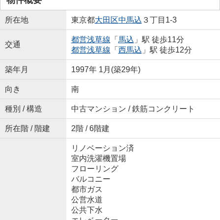
所在地
東京都
大田区
中馬込
３丁目1-3
都営浅草線
「
馬込
」駅 徒歩11分
交通
都営浅草線
「
西馬込
」駅 徒歩12分
築年月
1997年 1月(築29年)
向き
南
種別 / 構造
中古マンション / 鉄筋コンクリート
所在階 / 階建
2階 / 6階建
リノベーション済
室内洗濯機置場
フローリング
バルコニー
都市ガス
公営水道
公共下水