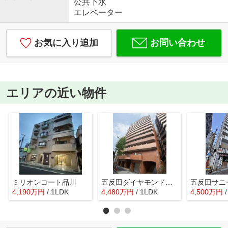
公共下水
エレベーター
お気に入り追加
お問い合わせ
エリアの近い物件
ミリオンコート品川
五反田ダイヤモンドマンション
五反田サニ
4,190
万
円
/ 1LDK
4,480
万
円
/ 1LDK
4,500
万
円