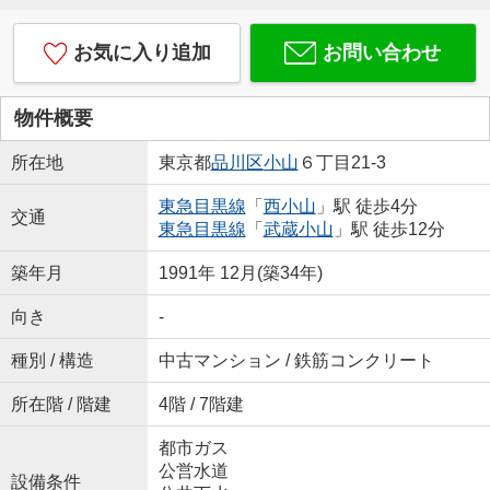
お気に入り追加
お問い合わせ
物件概要
所在地
東京都
品川区
小山
６丁目21-3
東急目黒線
「
西小山
」駅 徒歩4分
交通
東急目黒線
「
武蔵小山
」駅 徒歩12分
築年月
1991年 12月(築34年)
向き
-
種別 / 構造
中古マンション / 鉄筋コンクリート
所在階 / 階建
4階 / 7階建
都市ガス
公営水道
設備条件