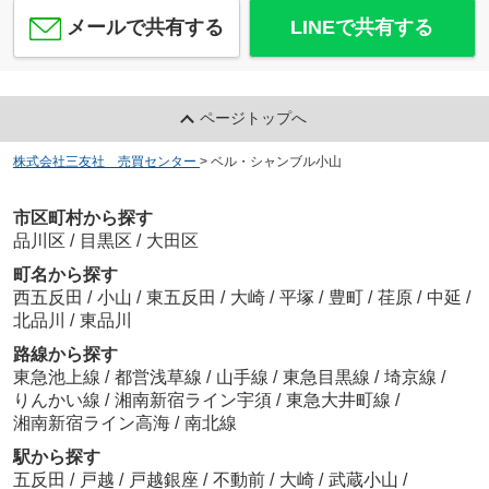
メールで共有する
LINEで共有する
ページトップへ
株式会社三友社 売買センター
>
ベル・シャンブル小山
市区町村から探す
品川区
/
目黒区
/
大田区
町名から探す
西五反田
/
小山
/
東五反田
/
大崎
/
平塚
/
豊町
/
荏原
/
中延
/
北品川
/
東品川
路線から探す
東急池上線
/
都営浅草線
/
山手線
/
東急目黒線
/
埼京線
/
りんかい線
/
湘南新宿ライン宇須
/
東急大井町線
/
湘南新宿ライン高海
/
南北線
駅から探す
五反田
/
戸越
/
戸越銀座
/
不動前
/
大崎
/
武蔵小山
/