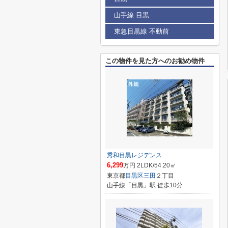
山手線 目黒
東急目黒線 不動前
この物件を見た方へのお勧め物件
秀和目黒レジデンス
6,299
万円 2LDK/54.20㎡
東京都
目黒区
三田
２丁目
山手線「目黒」駅 徒歩10分