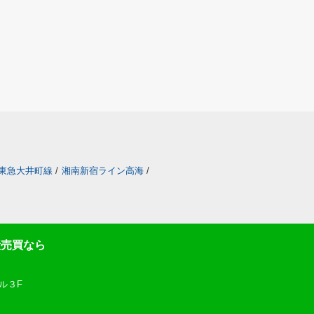
東急大井町線
/
湘南新宿ライン高海
/
産売買なら
ル３F