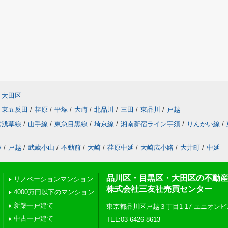
大田区
東五反田
/
荏原
/
平塚
/
大崎
/
北品川
/
三田
/
東品川
/
戸越
営浅草線
/
山手線
/
東急目黒線
/
埼京線
/
湘南新宿ライン宇須
/
りんかい線
/
座
/
戸越
/
武蔵小山
/
不動前
/
大崎
/
荏原中延
/
大崎広小路
/
大井町
/
中延
品川区・目黒区・大田区の不動
リノベーションマンション
株式会社三友社売買センター
4000万円以下のマンション
新築一戸建て
東京都品川区戸越３丁目1-17 ユニオンビ
中古一戸建て
TEL:03-6426-8613