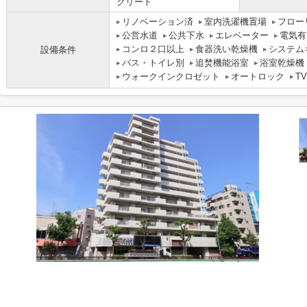
クリート
リノベーション済
室内洗濯機置場
フロー
公営水道
公共下水
エレベーター
電気有
コンロ２口以上
食器洗い乾燥機
システム
設備条件
バス・トイレ別
追焚機能浴室
浴室乾燥機
ウォークインクロゼット
オートロック
T