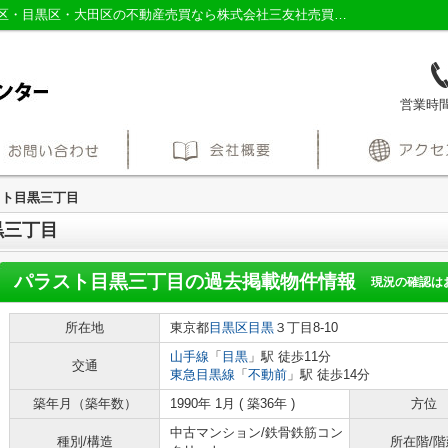
パラスト目黒三丁目の過去掲載物件｜品川区・目黒区・大田区の不動産売買なら株式会社三友社売買センター
営業時間：
スト目黒三丁目
黒三丁目
パラスト目黒三丁目
の過去掲載物件情報
現況の確認は
所在地
東京都
目黒区
目黒
３丁目8-10
山手線
「
目黒
」駅 徒歩11分
交通
東急目黒線
「
不動前
」駅 徒歩14分
築年月（築年数）
1990年 1月 ( 築36年 )
方位
中古マンション/鉄骨鉄筋コン
種別/構造
所在階/階