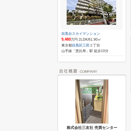
目黒台スカイマンション
9,480
万円 2LDK/61.90㎡
東京都
目黒区
三田
２丁目
山手線「恵比寿」駅 徒歩10分
株式会社三友社 売買センター