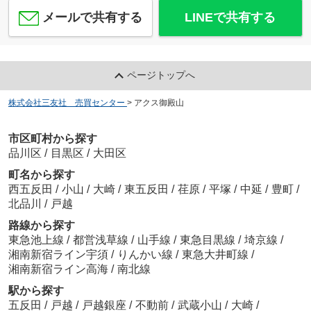
メールで共有する
LINEで共有する
ページトップへ
株式会社三友社 売買センター
>
アクス御殿山
市区町村から探す
品川区
/
目黒区
/
大田区
町名から探す
西五反田
/
小山
/
大崎
/
東五反田
/
荏原
/
平塚
/
中延
/
豊町
/
北品川
/
戸越
路線から探す
東急池上線
/
都営浅草線
/
山手線
/
東急目黒線
/
埼京線
/
湘南新宿ライン宇須
/
りんかい線
/
東急大井町線
/
湘南新宿ライン高海
/
南北線
駅から探す
五反田
/
戸越
/
戸越銀座
/
不動前
/
武蔵小山
/
大崎
/