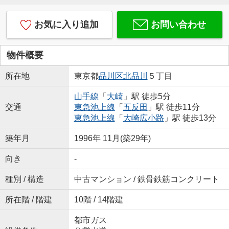
お気に入り追加
お問い合わせ
物件概要
所在地
東京都
品川区
北品川
５丁目
山手線
「
大崎
」駅 徒歩5分
交通
東急池上線
「
五反田
」駅 徒歩11分
東急池上線
「
大崎広小路
」駅 徒歩13分
築年月
1996年 11月(築29年)
向き
-
種別 / 構造
中古マンション / 鉄骨鉄筋コンクリート
所在階 / 階建
10階 / 14階建
都市ガス