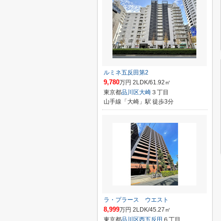
ルミネ五反田第2
9,780
万円 2LDK/61.92㎡
東京都
品川区
大崎
３丁目
山手線「大崎」駅 徒歩3分
ラ・プラース ウエスト
8,999
万円 2LDK/45.27㎡
東京都
品川区
西五反田
６丁目