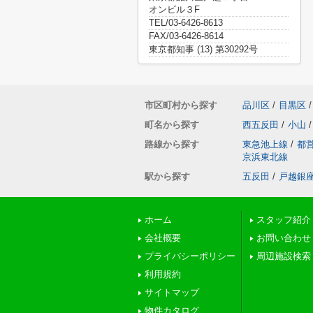
オンビル３F
TEL/03-6426-8613
FAX/03-6426-8614
東京都知事 (13) 第30292号
市区町村から探す
品川区
/
目黒区
/
町名から探す
西五反田
/
小山
/
路線から探す
東急池上線
/
都
京浜東北線
駅から探す
五反田
/
戸越銀
ホーム
スタッフ紹介
会社概要
お問い合わせ
プライバシーポリシー
周辺施設検索
利用規約
サイトマップ
物件カタログ