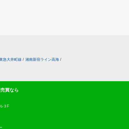
東急大井町線
/
湘南新宿ライン高海
/
産売買なら
ル３F
ー