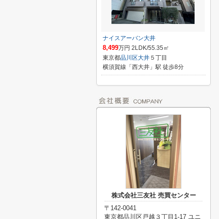
ナイスアーバン大井
8,499
万円 2LDK/55.35㎡
東京都
品川区
大井
５丁目
横須賀線「西大井」駅 徒歩8分
株式会社三友社 売買センター
〒142-0041
東京都品川区戸越３丁目1-17 ユニ