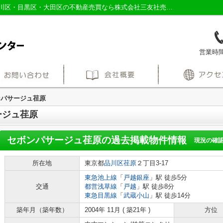
セボンパサージュ荏原の過去掲載物件｜品川区・目黒区・大田区の不動産売買なら株式会社三友社売買センター
営業時間：
ンパサージュ荏原
ージュ荏原
セボンパサージュ荏原
の過去掲載物件情報
現況の確
所在地
東京都
品川区
荏原
２丁目3-17
東急池上線
「
戸越銀座
」駅 徒歩5分
交通
都営浅草線
「
戸越
」駅 徒歩8分
東急目黒線
「
武蔵小山
」駅 徒歩14分
築年月（築年数）
2004年 11月 ( 築21年 )
方位