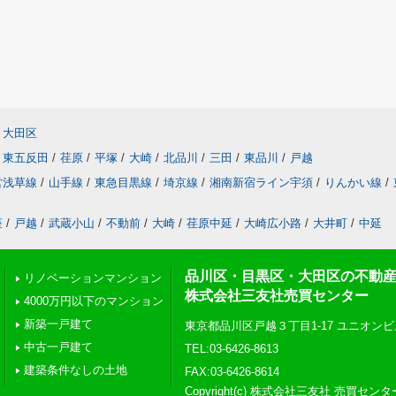
大田区
東五反田
/
荏原
/
平塚
/
大崎
/
北品川
/
三田
/
東品川
/
戸越
営浅草線
/
山手線
/
東急目黒線
/
埼京線
/
湘南新宿ライン宇須
/
りんかい線
/
座
/
戸越
/
武蔵小山
/
不動前
/
大崎
/
荏原中延
/
大崎広小路
/
大井町
/
中延
品川区・目黒区・大田区の不動
リノベーションマンション
株式会社三友社売買センター
4000万円以下のマンション
新築一戸建て
東京都品川区戸越３丁目1-17 ユニオンビ
中古一戸建て
TEL:03-6426-8613
建築条件なしの土地
FAX:03-6426-8614
Copyright(c) 株式会社三友社 売買センタ