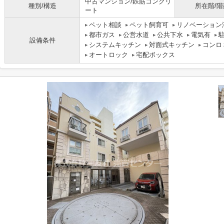
中古マンション/鉄筋コンクリ
種別/構造
所在階/階
ート
ペット相談
ペット飼育可
リノベーション
都市ガス
公営水道
公共下水
電気有
設備条件
システムキッチン
対面式キッチン
コンロ
オートロック
宅配ボックス