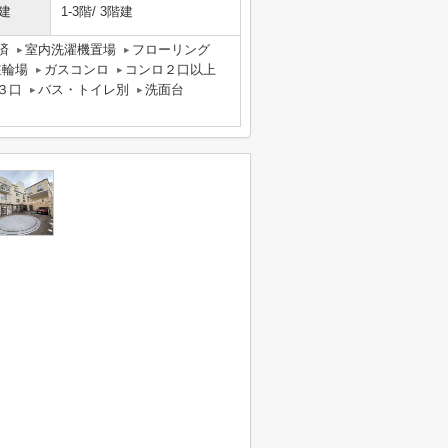
建
1-3階/ 3階建
済
室内洗濯機置場
フローリング
駐輪場
ガスコンロ
コンロ２口以上
３口
バス・トイレ別
洗面台