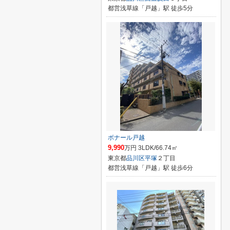
都営浅草線「戸越」駅 徒歩5分
ボナール戸越
9,990
万円 3LDK/66.74㎡
東京都
品川区
平塚
２丁目
都営浅草線「戸越」駅 徒歩6分