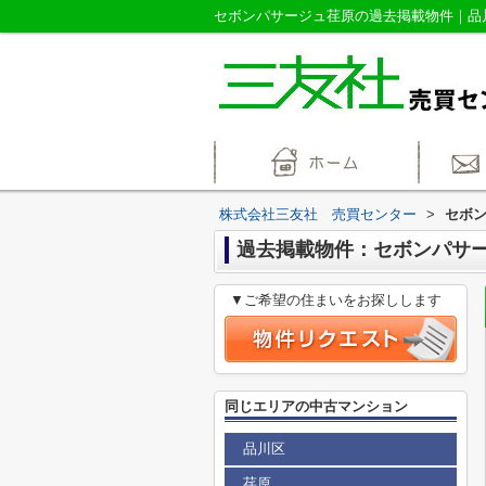
株式会社三友社 売買センター
>
セボ
過去掲載物件：セボンパサ
▼ご希望の住まいをお探しします
同じエリアの中古マンション
品川区
荏原