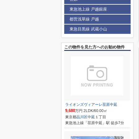
東急池上線 戸越銀座
都営浅草線 戸越
東急目黒線 武蔵小山
この物件を見た方へのお勧め物件
ライオンズヴィアーレ荏原中延
9,680
万円 2LDK/60.00㎡
東京都
品川区
中延
１丁目
東急池上線「荏原中延」駅 徒歩7分