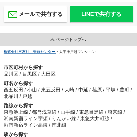
メールで共有する
LINEで共有する
ページトップへ
株式会社三友社 売買センター
>
太平洋戸越マンション
市区町村から探す
品川区
/
目黒区
/
大田区
町名から探す
西五反田
/
小山
/
東五反田
/
大崎
/
中延
/
荏原
/
平塚
/
豊町
/
北品川
/
戸越
路線から探す
東急池上線
/
都営浅草線
/
山手線
/
東急目黒線
/
埼京線
/
湘南新宿ライン宇須
/
りんかい線
/
東急大井町線
/
湘南新宿ライン高海
/
南北線
駅から探す