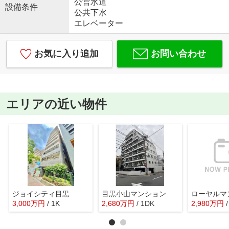
公営水道
設備条件
公共下水
エレベーター
お気に入り追加
お問い合わせ
エリアの近い物件
ジョイシティ目黒
目黒小山マンション
3,000
万
円
/ 1K
2,680
万
円
/ 1DK
2,980
万
円