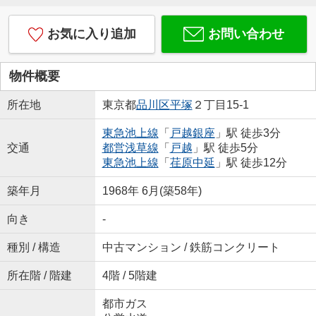
お気に入り追加
お問い合わせ
物件概要
所在地
東京都
品川区
平塚
２丁目15-1
東急池上線
「
戸越銀座
」駅 徒歩3分
交通
都営浅草線
「
戸越
」駅 徒歩5分
東急池上線
「
荏原中延
」駅 徒歩12分
築年月
1968年 6月(築58年)
向き
-
種別 / 構造
中古マンション / 鉄筋コンクリート
所在階 / 階建
4階 / 5階建
都市ガス