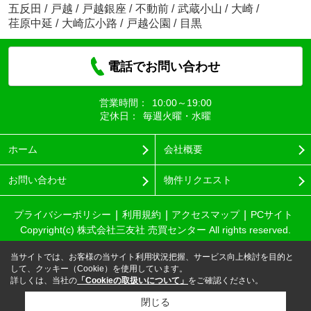
五反田
/
戸越
/
戸越銀座
/
不動前
/
武蔵小山
/
大崎
/
荏原中延
/
大崎広小路
/
戸越公園
/
目黒
電話でお問い合わせ
営業時間：
10:00～19:00
定休日：
毎週火曜・水曜
ホーム
会社概要
お問い合わせ
物件リクエスト
プライバシーポリシー
利用規約
アクセスマップ
PCサイト
Copyright(c) 株式会社三友社 売買センター All rights reserved.
当サイトでは、お客様の当サイト利用状況把握、サービス向上検討を目的と
して、クッキー（Cookie）を使用しています。
詳しくは、当社の
「Cookieの取扱いについて」
をご確認ください。
閉じる