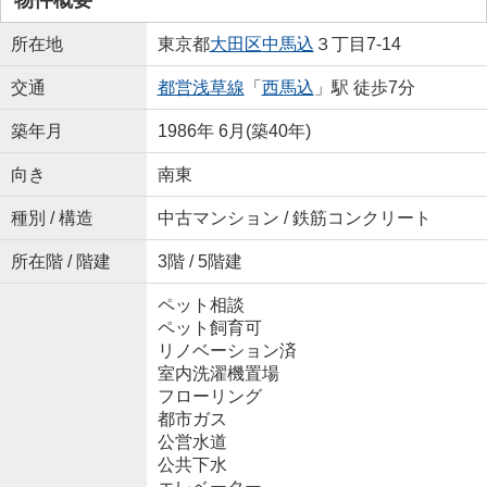
所在地
東京都
大田区
中馬込
３丁目7-14
交通
都営浅草線
「
西馬込
」駅 徒歩7分
築年月
1986年 6月(築40年)
向き
南東
種別 / 構造
中古マンション / 鉄筋コンクリート
所在階 / 階建
3階 / 5階建
ペット相談
ペット飼育可
リノベーション済
室内洗濯機置場
フローリング
都市ガス
公営水道
公共下水