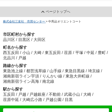
ページトップへ
株式会社三友社 売買センター
>
中馬込オリエントコート
市区町村から探す
品川区
/
目黒区
/
大田区
町名から探す
西五反田
/
小山
/
大崎
/
東五反田
/
荏原
/
平塚
/
中延
/
豊町
/
北品川
/
戸越
路線から探す
東急池上線
/
都営浅草線
/
山手線
/
東急目黒線
/
埼京線
/
湘南新宿ライン宇須
/
りんかい線
/
東急大井町線
/
湘南新宿ライン高海
/
南北線
駅から探す
五反田
/
戸越
/
戸越銀座
/
不動前
/
武蔵小山
/
大崎
/
荏原中延
/
大崎広小路
/
戸越公園
/
目黒