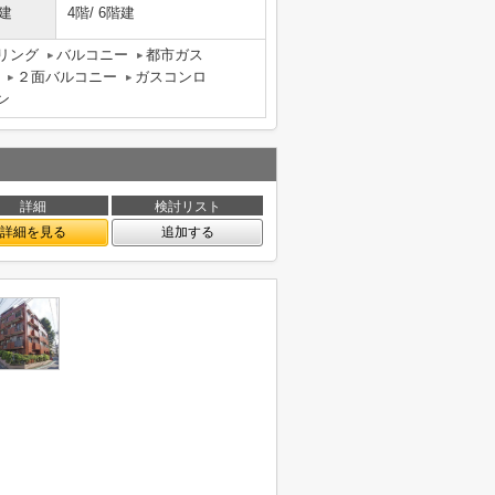
建
4階/ 6階建
リング
バルコニー
都市ガス
２面バルコニー
ガスコンロ
ン
詳細
検討リスト
詳細を見る
追加する