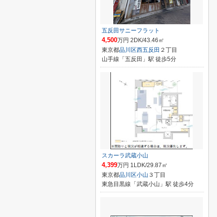
五反田サニーフラット
4,500
万円 2DK/43.46㎡
東京都
品川区
西五反田
２丁目
山手線「五反田」駅 徒歩5分
スカーラ武蔵小山
4,399
万円 1LDK/29.87㎡
東京都
品川区
小山
３丁目
東急目黒線「武蔵小山」駅 徒歩4分