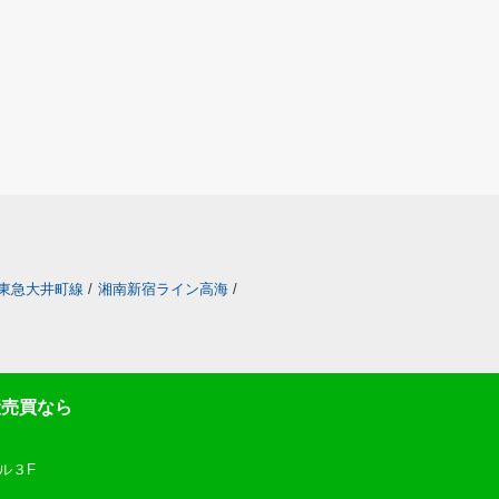
東急大井町線
/
湘南新宿ライン高海
/
産売買なら
ル３F