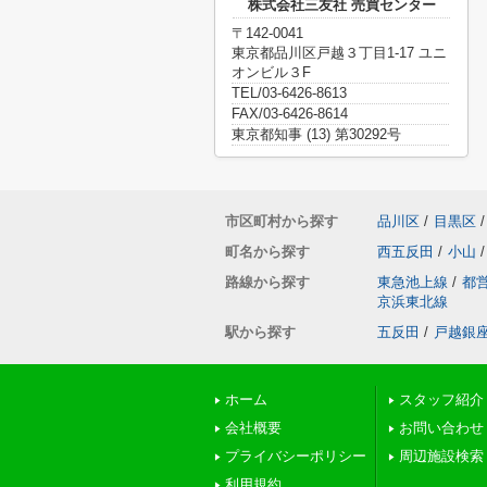
株式会社三友社 売買センター
〒142-0041
東京都品川区戸越３丁目1-17 ユニ
オンビル３F
TEL/03-6426-8613
FAX/03-6426-8614
東京都知事 (13) 第30292号
市区町村から探す
品川区
/
目黒区
/
町名から探す
西五反田
/
小山
/
路線から探す
東急池上線
/
都
京浜東北線
駅から探す
五反田
/
戸越銀
ホーム
スタッフ紹介
会社概要
お問い合わせ
プライバシーポリシー
周辺施設検索
利用規約