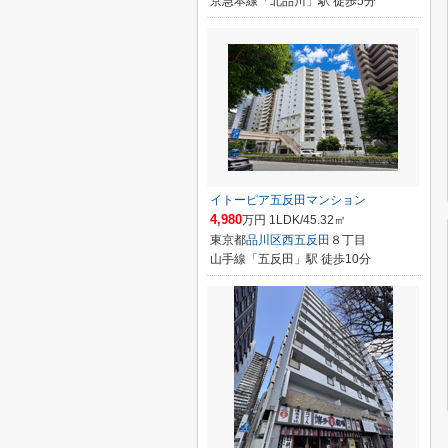
京急本線「北品川」駅 徒歩5分
イトーピア五反田マンション
4,980
万円 1LDK/45.32㎡
東京都
品川区
西五反田
８丁目
山手線「五反田」駅 徒歩10分