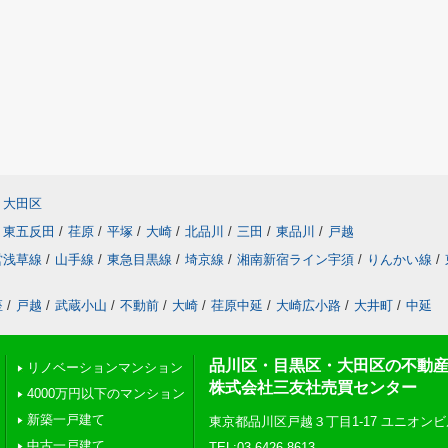
大田区
東五反田
/
荏原
/
平塚
/
大崎
/
北品川
/
三田
/
東品川
/
戸越
営浅草線
/
山手線
/
東急目黒線
/
埼京線
/
湘南新宿ライン宇須
/
りんかい線
/
座
/
戸越
/
武蔵小山
/
不動前
/
大崎
/
荏原中延
/
大崎広小路
/
大井町
/
中延
品川区・目黒区・大田区の不動
リノベーションマンション
株式会社三友社売買センター
4000万円以下のマンション
新築一戸建て
東京都品川区戸越３丁目1-17 ユニオンビ
中古一戸建て
TEL:03-6426-8613