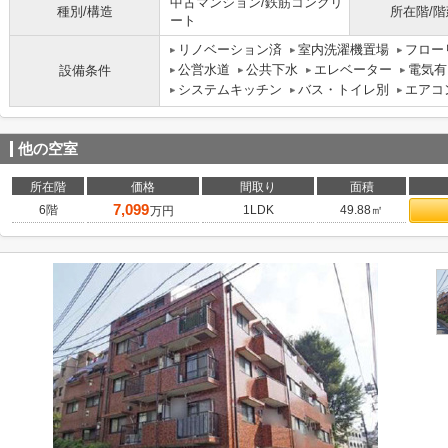
中古マンション/鉄筋コンクリ
種別/構造
所在階/階
ート
リノベーション済
室内洗濯機置場
フロー
公営水道
公共下水
エレベーター
電気有
設備条件
システムキッチン
バス・トイレ別
エアコ
他の空室
所在階
価格
間取り
面積
7,099
6階
1LDK
49.88㎡
万円