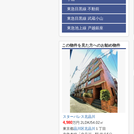
東急目黒線 不動前
東急目黒線 武蔵小山
東急池上線 戸越銀座
この物件を見た方へのお勧め物件
スターパレス北品川
4,980
万円 2LDK/54.02㎡
東京都
品川区
北品川
１丁目