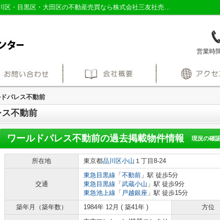
ワールドパレス不動前の過去掲載物件｜品川区・目黒区・大田区の不動産売買なら株式会社三友社売買センター
営業時間：
ルドパレス不動前
レス不動前
ワールドパレス不動前
の過去掲載物件情報
現況の確
所在地
東京都
品川区
小山
１丁目8-24
東急目黒線
「
不動前
」駅 徒歩5分
交通
東急目黒線
「
武蔵小山
」駅 徒歩9分
東急池上線
「
戸越銀座
」駅 徒歩15分
築年月（築年数）
1984年 12月 ( 築41年 )
方位