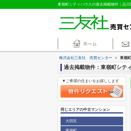
株式会社三友社 売買センター
>
東嶺
過去掲載物件：東嶺町シテ
▼ご希望の住まいをお探しします
同じエリアの中古マンション
大田区
東嶺町