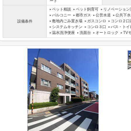
ート
ペット相談
ペット飼育可
リノベーション
バルコニー
都市ガス
公営水道
公共下水
敷地内ごみ置き場
ガスコンロ
コンロ２口
設備条件
システムキッチン
コンロ３口
バス・トイ
温水洗浄便座
洗面台
オートロック
TV