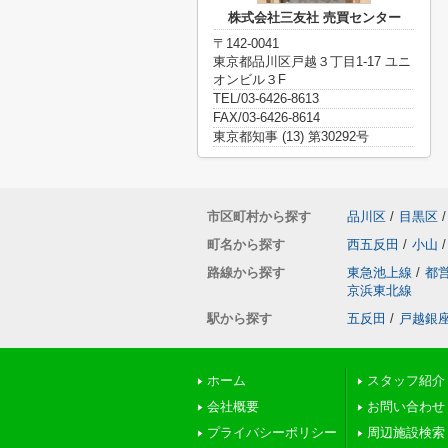
株式会社三友社 売買センター
〒142-0041
東京都品川区戸越３丁目1-17 ユニ
オンビル３F
TEL/03-6426-8613
FAX/03-6426-8614
東京都知事 (13) 第30292号
市区町村から探す
品川区
/
目黒区
/
町名から探す
西五反田
/
小山
/
路線から探す
東急池上線
/
都
京浜東北線
駅から探す
五反田
/
戸越銀
ホーム
スタッフ紹介
会社概要
お問い合わせ
プライバシーポリシー
周辺施設検索