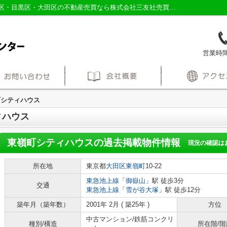
東嶺町シティハウスの過去掲載物件｜品川区・目黒区・大田区の不動産売買なら株式会社三友社売買センター
営業時間：
町シティハウス
ィハウス
東嶺町シティハウス
の過去掲載物件情報
現況の確認は
所在地
東京都
大田区
東嶺町
10-22
東急池上線
「
御嶽山
」駅 徒歩3分
交通
東急池上線
「
雪が谷大塚
」駅 徒歩12分
築年月（築年数）
2001年 2月 ( 築25年 )
方位
中古マンション/鉄筋コンクリ
種別/構造
所在階/階