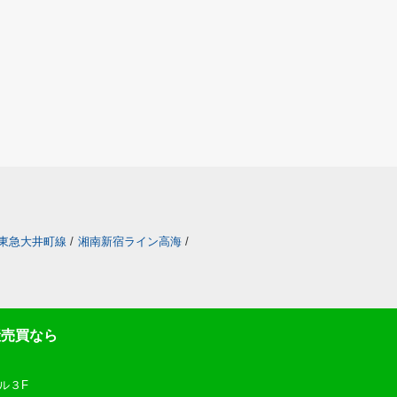
東急大井町線
/
湘南新宿ライン高海
/
産売買なら
ル３F