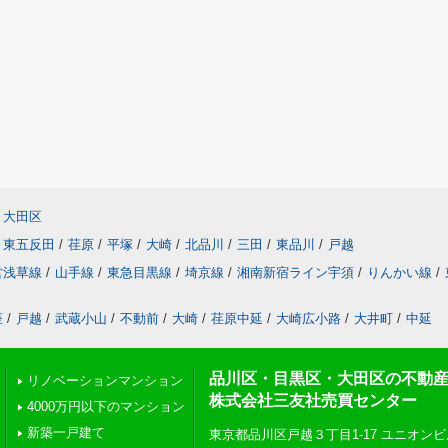
大田区
東五反田
/
荏原
/
平塚
/
大崎
/
北品川
/
三田
/
東品川
/
戸越
営浅草線
/
山手線
/
東急目黒線
/
埼京線
/
湘南新宿ライン宇須
/
りんかい線
/
座
/
戸越
/
武蔵小山
/
不動前
/
大崎
/
荏原中延
/
大崎広小路
/
大井町
/
中延
品川区・目黒区・大田区の不動
リノベーションマンション
株式会社三友社売買センター
4000万円以下のマンション
新築一戸建て
東京都品川区戸越３丁目1-17 ユニオンビ