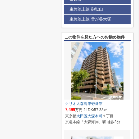
東急池上線 御嶽山
東急池上線 雪が谷大塚
この物件を見た方へのお勧め物件
クリオ大森海岸壱番館
7,499
万円 2LDK/57.38㎡
東京都
大田区
大森本町
１丁目
京急本線「大森海岸」駅 徒歩3分