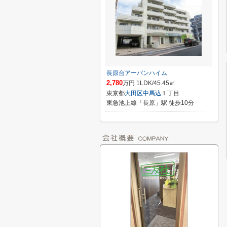
長原台アーバンハイム
2,780
万円 1LDK/45.45㎡
東京都
大田区
中馬込
１丁目
東急池上線「長原」駅 徒歩10分