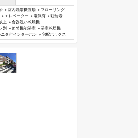
済
室内洗濯機置場
フローリング
エレベーター
電気有
駐輪場
以上
食器洗い乾燥機
レ別
追焚機能浴室
浴室乾燥機
モニタ付インターホン
宅配ボックス