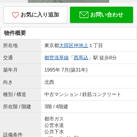
お気に入り追加
お問い合わせ
物件概要
所在地
東京都
大田区
仲池上
１丁目
交通
都営浅草線
「
西馬込
」駅 徒歩8分
築年月
1995年 7月(築31年)
向き
北西
種別 / 構造
中古マンション / 鉄筋コンクリート
所在階 / 階建
3階 / 4階建
都市ガス
公営水道
公共下水
設備条件