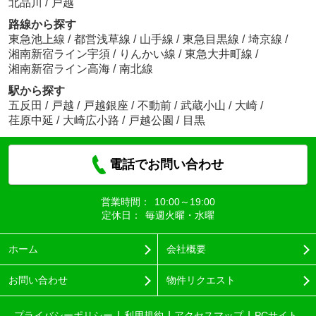
北品川
/
戸越
路線から探す
東急池上線
/
都営浅草線
/
山手線
/
東急目黒線
/
埼京線
/
湘南新宿ライン宇須
/
りんかい線
/
東急大井町線
/
湘南新宿ライン高海
/
南北線
駅から探す
五反田
/
戸越
/
戸越銀座
/
不動前
/
武蔵小山
/
大崎
/
荏原中延
/
大崎広小路
/
戸越公園
/
目黒
電話でお問い合わせ
営業時間：
10:00～19:00
定休日：
毎週火曜・水曜
ホーム
会社概要
お問い合わせ
物件リクエスト
プライバシーポリシー
利用規約
アクセスマップ
PCサイト