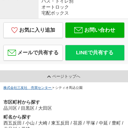
バス・トイレ別
オートロック
宅配ボックス
お気に入り追加
お問い合わせ
メールで共有する
LINEで共有する
ページトップへ
株式会社三友社 売買センター
>
シティオ馬込公園
市区町村から探す
品川区
/
目黒区
/
大田区
町名から探す
西五反田
/
小山
/
大崎
/
東五反田
/
荏原
/
平塚
/
中延
/
豊町
/