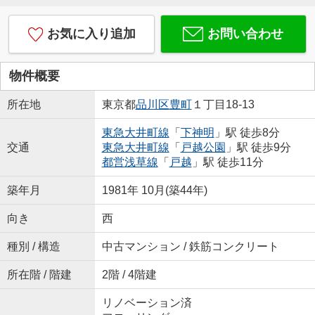
お気に入り追加
お問い合わせ
物件概要
所在地
東京都
品川区
豊町
１丁目18-13
東急大井町線
「
下神明
」駅 徒歩8分
交通
東急大井町線
「
戸越公園
」駅 徒歩9分
都営浅草線
「
戸越
」駅 徒歩11分
築年月
1981年 10月(築44年)
向き
西
種別 / 構造
中古マンション / 鉄筋コンクリート
所在階 / 階建
2階 / 4階建
リノベーション済