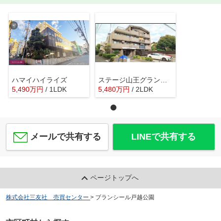
ハマイハイライズ
ステージ山王グランドヒルズ
5,490
万
円
/ 1LDK
5,480
万
円
/ 2LDK
メールで共有する
LINEで共有する
ページトップへ
株式会社三友社 売買センター
>
ブランシール戸越公園