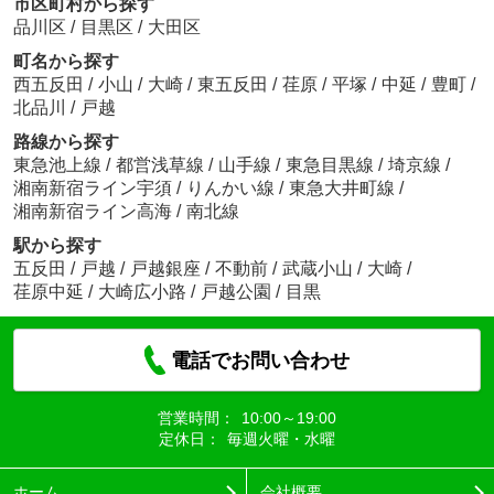
市区町村から探す
品川区
/
目黒区
/
大田区
町名から探す
西五反田
/
小山
/
大崎
/
東五反田
/
荏原
/
平塚
/
中延
/
豊町
/
北品川
/
戸越
路線から探す
東急池上線
/
都営浅草線
/
山手線
/
東急目黒線
/
埼京線
/
湘南新宿ライン宇須
/
りんかい線
/
東急大井町線
/
湘南新宿ライン高海
/
南北線
駅から探す
五反田
/
戸越
/
戸越銀座
/
不動前
/
武蔵小山
/
大崎
/
荏原中延
/
大崎広小路
/
戸越公園
/
目黒
電話でお問い合わせ
営業時間：
10:00～19:00
定休日：
毎週火曜・水曜
ホーム
会社概要