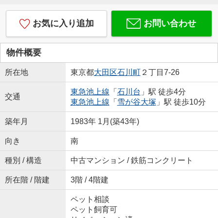
お気に入り追加
お問い合わせ
物件概要
所在地
東京都
大田区
石川町
２丁目7-26
東急池上線
「
石川台
」駅 徒歩4分
交通
東急池上線
「
雪が谷大塚
」駅 徒歩10分
築年月
1983年 1月(築43年)
向き
南
種別 / 構造
中古マンション / 鉄筋コンクリート
所在階 / 階建
3階 / 4階建
ペット相談
ペット飼育可