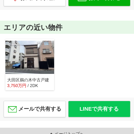
エリアの近い物件
大田区鵜の木中古戸建
3,750
万
円
/ 2DK
メールで共有する
LINEで共有する
ページトップへ