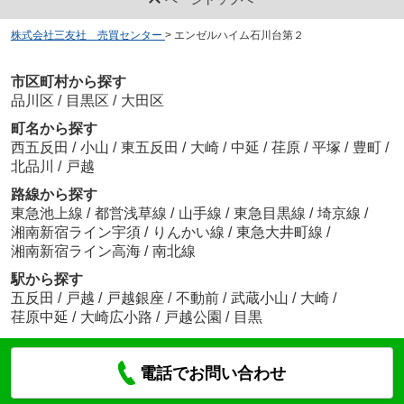
株式会社三友社 売買センター
>
エンゼルハイム石川台第２
市区町村から探す
品川区
/
目黒区
/
大田区
町名から探す
西五反田
/
小山
/
東五反田
/
大崎
/
中延
/
荏原
/
平塚
/
豊町
/
北品川
/
戸越
路線から探す
東急池上線
/
都営浅草線
/
山手線
/
東急目黒線
/
埼京線
/
湘南新宿ライン宇須
/
りんかい線
/
東急大井町線
/
湘南新宿ライン高海
/
南北線
駅から探す
五反田
/
戸越
/
戸越銀座
/
不動前
/
武蔵小山
/
大崎
/
荏原中延
/
大崎広小路
/
戸越公園
/
目黒
電話でお問い合わせ