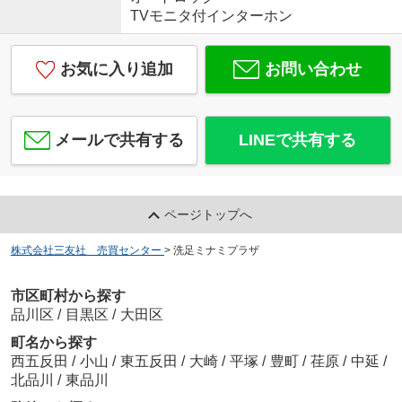
TVモニタ付インターホン
お気に入り追加
お問い合わせ
メールで共有する
LINEで共有する
ページトップへ
株式会社三友社 売買センター
>
洗足ミナミプラザ
市区町村から探す
品川区
/
目黒区
/
大田区
町名から探す
西五反田
/
小山
/
東五反田
/
大崎
/
平塚
/
豊町
/
荏原
/
中延
/
北品川
/
東品川