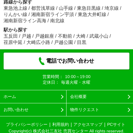
路線から探す
東急池上線
/
都営浅草線
/
山手線
/
東急目黒線
/
埼京線
/
りんかい線
/
湘南新宿ライン宇須
/
東急大井町線
/
湘南新宿ライン高海
/
南北線
駅から探す
五反田
/
戸越
/
戸越銀座
/
不動前
/
大崎
/
武蔵小山
/
荏原中延
/
大崎広小路
/
戸越公園
/
目黒
電話でお問い合わせ
営業時間：
10:00～19:00
定休日：
毎週火曜・水曜
ホーム
会社概要
お問い合わせ
物件リクエスト
プライバシーポリシー
利用規約
アクセスマップ
PCサイト
Copyright(c) 株式会社三友社 売買センター All rights reserved.