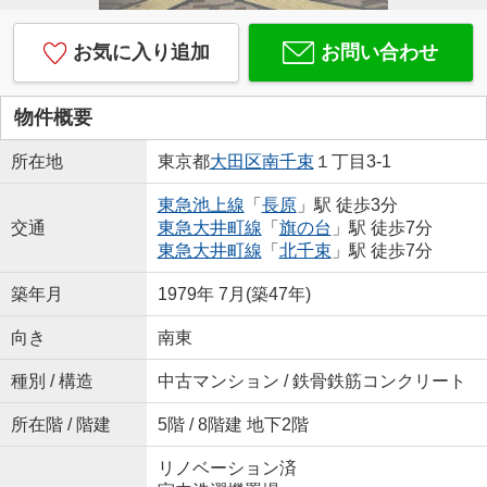
お気に入り追加
お問い合わせ
物件概要
所在地
東京都
大田区
南千束
１丁目3-1
東急池上線
「
長原
」駅 徒歩3分
交通
東急大井町線
「
旗の台
」駅 徒歩7分
東急大井町線
「
北千束
」駅 徒歩7分
築年月
1979年 7月(築47年)
向き
南東
種別 / 構造
中古マンション / 鉄骨鉄筋コンクリート
所在階 / 階建
5階 / 8階建 地下2階
リノベーション済