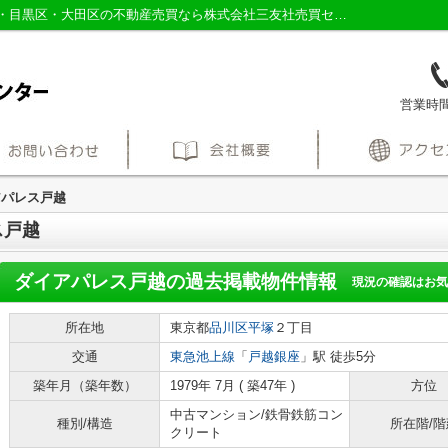
ダイアパレス戸越の過去掲載物件｜品川区・目黒区・大田区の不動産売買なら株式会社三友社売買センター
営業時間：
アパレス戸越
ス戸越
ダイアパレス戸越
の過去掲載物件情報
現況の確認はお気
所在地
東京都
品川区
平塚
２丁目
交通
東急池上線
「
戸越銀座
」駅 徒歩5分
築年月（築年数）
1979年 7月 ( 築47年 )
方位
中古マンション/鉄骨鉄筋コン
種別/構造
所在階/階
クリート