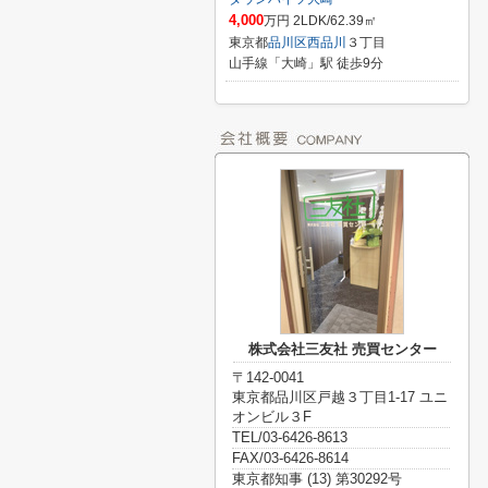
4,000
万円 2LDK/62.39㎡
東京都
品川区
西品川
３丁目
山手線「大崎」駅 徒歩9分
株式会社三友社 売買センター
〒142-0041
東京都品川区戸越３丁目1-17 ユニ
オンビル３F
TEL/03-6426-8613
FAX/03-6426-8614
東京都知事 (13) 第30292号