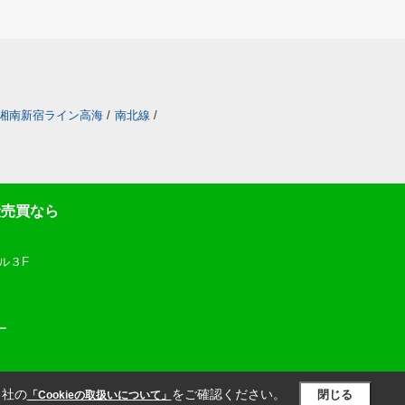
湘南新宿ライン高海
/
南北線
/
産売買なら
ル３F
ー
当社の
をご確認ください。
閉じる
「Cookieの取扱いについて」