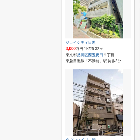
ジョイシティ目黒
3,000
万円 1K/25.32㎡
東京都
品川区
西五反田
５丁目
東急目黒線「不動前」駅 徒歩3分
タウンハイツ大崎