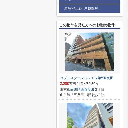
東急池上線 戸越銀座
この物件を見た方へのお勧め物件
セブンスターマンション第5五反田
2,290
万円 1LDK/39.36㎡
東京都
品川区
西五反田
２丁目
山手線「五反田」駅 徒歩4分