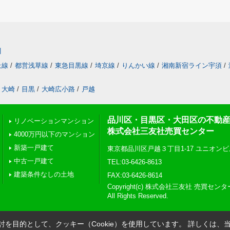
川
上線
/
都営浅草線
/
東急目黒線
/
埼京線
/
りんかい線
/
湘南新宿ライン宇須
/
大崎
/
目黒
/
大崎広小路
/
戸越
品川区・目黒区・大田区の不動
リノベーションマンション
株式会社三友社売買センター
4000万円以下のマンション
新築一戸建て
東京都品川区戸越３丁目1-17 ユニオンビ
中古一戸建て
TEL:03-6426-8613
建築条件なしの土地
FAX:03-6426-8614
Copyright(c) 株式会社三友社 売買センタ
All Rights Reserved.
を目的として、クッキー（Cookie）を使用しています。
詳しくは、