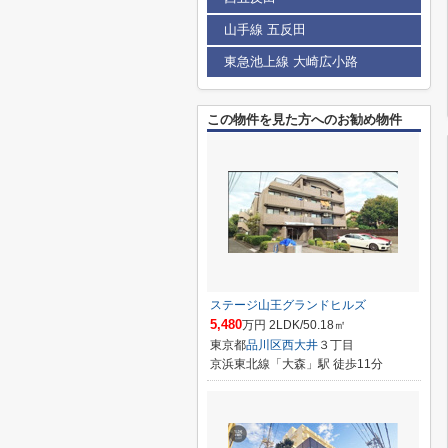
山手線 五反田
東急池上線 大崎広小路
この物件を見た方へのお勧め物件
ステージ山王グランドヒルズ
5,480
万円 2LDK/50.18㎡
東京都
品川区
西大井
３丁目
京浜東北線「大森」駅 徒歩11分