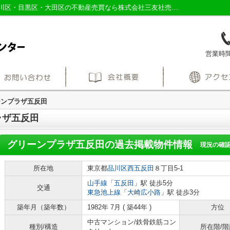
グリーンプラザ五反田の過去掲載物件｜品川区・目黒区・大田区の不動産売買なら株式会社三友社売買センター
営業時間：
ーンプラザ五反田
ラザ五反田
グリーンプラザ五反田
の過去掲載物件情報
現況の確
所在地
東京都
品川区
西五反田
８丁目5-1
山手線
「
五反田
」駅 徒歩5分
交通
東急池上線
「
大崎広小路
」駅 徒歩3分
築年月（築年数）
1982年 7月 ( 築44年 )
方位
中古マンション/鉄骨鉄筋コン
種別/構造
所在階/階