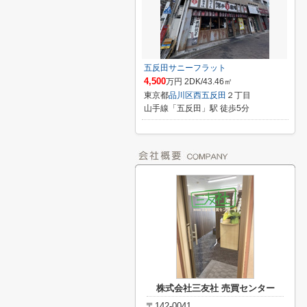
五反田サニーフラット
4,500
万円 2DK/43.46㎡
東京都
品川区
西五反田
２丁目
山手線「五反田」駅 徒歩5分
株式会社三友社 売買センター
〒142-0041