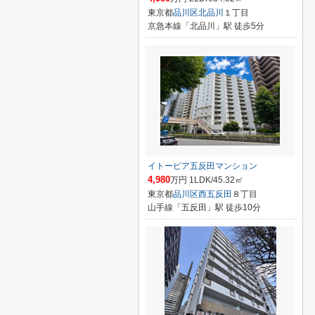
東京都
品川区
北品川
１丁目
京急本線「北品川」駅 徒歩5分
イトーピア五反田マンション
4,980
万円 1LDK/45.32㎡
東京都
品川区
西五反田
８丁目
山手線「五反田」駅 徒歩10分