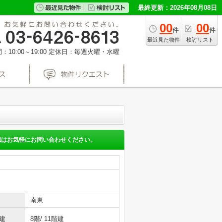
最終更新：2026年08月08日
00
00
件
件
最近見た物件
検討リスト
10:00～19:00
定休日：毎週火曜・水曜
認はお気軽にお問い合わせください。
南東
建
8階/ 11階建