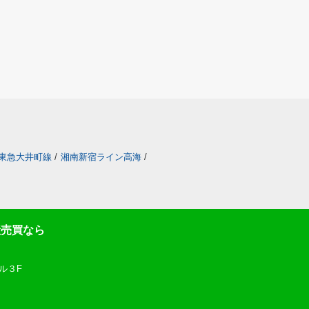
東急大井町線
/
湘南新宿ライン高海
/
産売買なら
ル３F