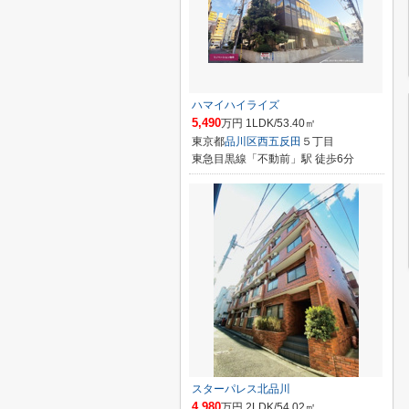
ハマイハイライズ
5,490
万円 1LDK/53.40㎡
東京都
品川区
西五反田
５丁目
東急目黒線「不動前」駅 徒歩6分
スターパレス北品川
4,980
万円 2LDK/54.02㎡