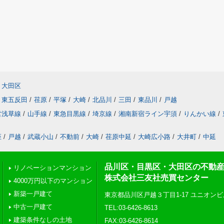
大田区
東五反田
/
荏原
/
平塚
/
大崎
/
北品川
/
三田
/
東品川
/
戸越
営浅草線
/
山手線
/
東急目黒線
/
埼京線
/
湘南新宿ライン宇須
/
りんかい線
/
座
/
戸越
/
武蔵小山
/
不動前
/
大崎
/
荏原中延
/
大崎広小路
/
大井町
/
中延
品川区・目黒区・大田区の不動
リノベーションマンション
株式会社三友社売買センター
4000万円以下のマンション
新築一戸建て
東京都品川区戸越３丁目1-17 ユニオンビ
中古一戸建て
TEL:03-6426-8613
建築条件なしの土地
FAX:03-6426-8614