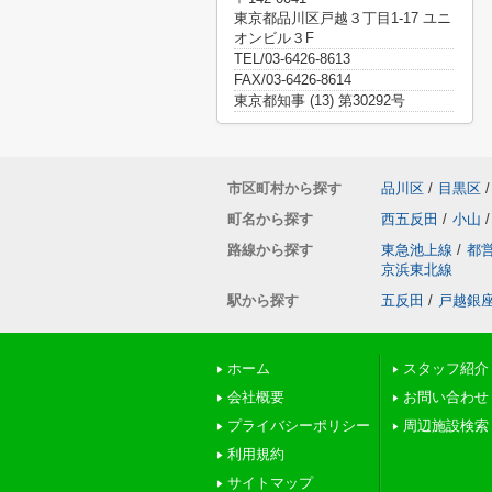
東京都品川区戸越３丁目1-17 ユニ
オンビル３F
TEL/03-6426-8613
FAX/03-6426-8614
東京都知事 (13) 第30292号
市区町村から探す
品川区
/
目黒区
/
町名から探す
西五反田
/
小山
/
路線から探す
東急池上線
/
都
京浜東北線
駅から探す
五反田
/
戸越銀
ホーム
スタッフ紹介
会社概要
お問い合わせ
プライバシーポリシー
周辺施設検索
利用規約
サイトマップ