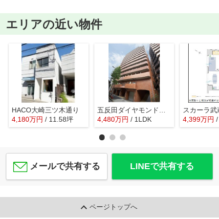
エリアの近い物件
HACO大崎三ツ木通り
五反田ダイヤモンドマンション
スカーラ武
4,180
万
円
/ 11.58坪
4,480
万
円
/ 1LDK
4,399
万
円
メールで共有する
LINEで共有する
ページトップへ