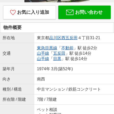
お気に入り追加
お問い合わせ
物件概要
所在地
東京都
品川区
西五反田
４丁目31-21
東急目黒線
「
不動前
」駅 徒歩2分
交通
山手線
「
五反田
」駅 徒歩14分
山手線
「
目黒
」駅 徒歩14分
築年月
1974年 3月(築52年)
向き
南西
種別 / 構造
中古マンション / 鉄筋コンクリート
所在階 / 階建
7階 / 7階建
ペット相談