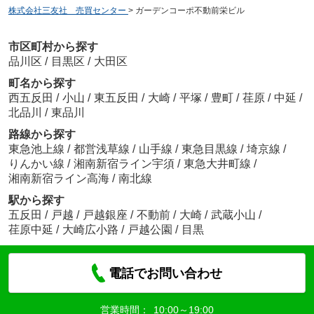
株式会社三友社 売買センター
>
ガーデンコーポ不動前栄ビル
市区町村から探す
品川区
/
目黒区
/
大田区
町名から探す
西五反田
/
小山
/
東五反田
/
大崎
/
平塚
/
豊町
/
荏原
/
中延
/
北品川
/
東品川
路線から探す
東急池上線
/
都営浅草線
/
山手線
/
東急目黒線
/
埼京線
/
りんかい線
/
湘南新宿ライン宇須
/
東急大井町線
/
湘南新宿ライン高海
/
南北線
駅から探す
五反田
/
戸越
/
戸越銀座
/
不動前
/
大崎
/
武蔵小山
/
荏原中延
/
大崎広小路
/
戸越公園
/
目黒
電話でお問い合わせ
営業時間：
10:00～19:00