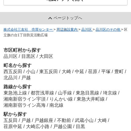
ページトップへ
株式会社三友社 売買センター
>
周辺施設案内
>
品川区
>
品川区のその他
>
区
立旗の台1丁目防災活動広場
市区町村から探す
品川区
/
目黒区
/
大田区
町名から探す
西五反田
/
小山
/
東五反田
/
大崎
/
中延
/
荏原
/
平塚
/
豊町
/
北品川
/
戸越
路線から探す
東急池上線
/
都営浅草線
/
山手線
/
東急目黒線
/
埼京線
/
湘南新宿ライン宇須
/
りんかい線
/
東急大井町線
/
湘南新宿ライン高海
/
南北線
駅から探す
五反田
/
戸越
/
戸越銀座
/
不動前
/
武蔵小山
/
大崎
/
荏原中延
/
大崎広小路
/
戸越公園
/
目黒