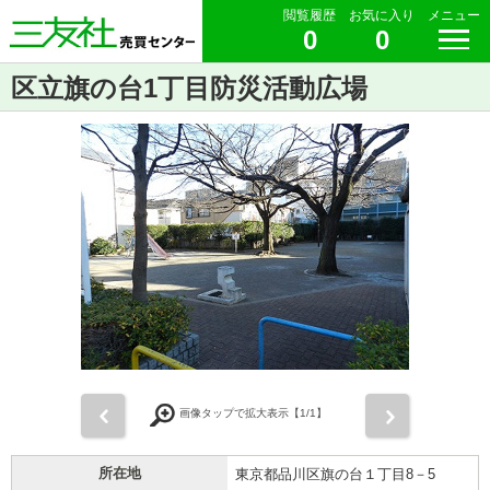
閲覧履歴
お気に入り
メニュー
0
0
区立旗の台1丁目防災活動広場
前
次
画像タップで拡大表示【
1
/1】
所在地
東京都品川区旗の台１丁目8－5