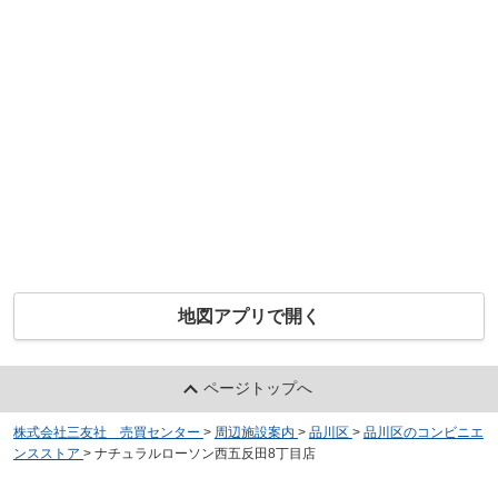
地図アプリで開く
ページトップへ
株式会社三友社 売買センター
>
周辺施設案内
>
品川区
>
品川区のコンビニエ
ンスストア
>
ナチュラルローソン西五反田8丁目店