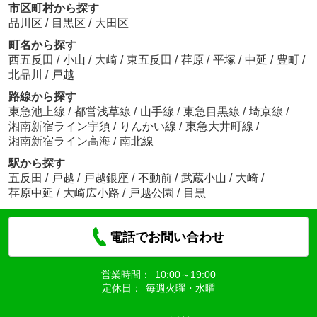
市区町村から探す
品川区
/
目黒区
/
大田区
町名から探す
西五反田
/
小山
/
大崎
/
東五反田
/
荏原
/
平塚
/
中延
/
豊町
/
北品川
/
戸越
路線から探す
東急池上線
/
都営浅草線
/
山手線
/
東急目黒線
/
埼京線
/
湘南新宿ライン宇須
/
りんかい線
/
東急大井町線
/
湘南新宿ライン高海
/
南北線
駅から探す
五反田
/
戸越
/
戸越銀座
/
不動前
/
武蔵小山
/
大崎
/
荏原中延
/
大崎広小路
/
戸越公園
/
目黒
電話でお問い合わせ
営業時間：
10:00～19:00
定休日：
毎週火曜・水曜