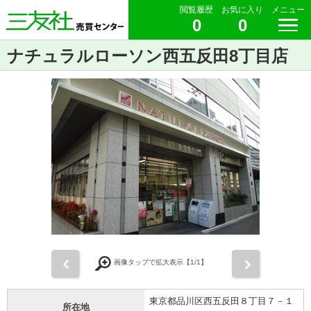
閲覧履歴
お気に入り
メニュー
0
0
ナチュラルローソン西五反田8丁目店
前
次
画像タップで拡大表示【
1
/1】
東京都品川区西五反田８丁目７－１
所在地