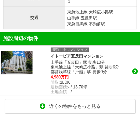
１
東急池上線 大崎広小路駅
交通
山手線 五反田駅
東急目黒線 不動前駅
施設周辺の物件
売買｜中古マンション
イトーピア五反田マンション
山手線「五反田」駅 徒歩10分
東急池上線「大崎広小路」駅 徒歩6分
都営浅草線「戸越」駅 徒歩9分
4,980万円
間取:
1LDK
建物面積:
- / 13.70坪
土地面積:
- / -
近くの物件をもっと見る