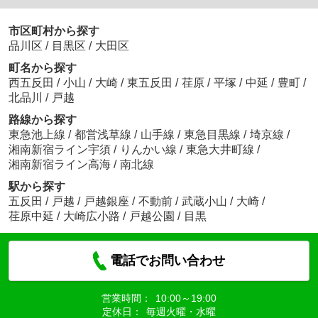
市区町村から探す
品川区
/
目黒区
/
大田区
町名から探す
西五反田
/
小山
/
大崎
/
東五反田
/
荏原
/
平塚
/
中延
/
豊町
/
北品川
/
戸越
路線から探す
東急池上線
/
都営浅草線
/
山手線
/
東急目黒線
/
埼京線
/
湘南新宿ライン宇須
/
りんかい線
/
東急大井町線
/
湘南新宿ライン高海
/
南北線
駅から探す
五反田
/
戸越
/
戸越銀座
/
不動前
/
武蔵小山
/
大崎
/
荏原中延
/
大崎広小路
/
戸越公園
/
目黒
電話でお問い合わせ
営業時間：
10:00～19:00
定休日：
毎週火曜・水曜