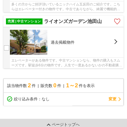
多くの方からご好評頂いているニックハイム五反田のご紹介です。こち
らはエレベーター付きの物件です。中古でありながら、綺麗で機能的な
設備のあるマンションです。駅から徒歩5分の駅...
ライオンズガーデン池田山
売買 | 中古マンション
過去掲載物件
エレベーターがある物件です。中古マンションなら、物件の購入もスム
ーズです。駅徒歩6分の物件です。人生で一度あるかないかの不動産購入
で、失敗なんてしたら取り返しが付かないです...
2
0
1～2
該当物件数
件
販売数
件
件を表示
変更
絞り込み条件：
なし
ページトップへ