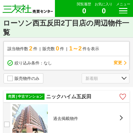
閲覧履歴
お気に入り
メニュー
0
0
ローソン西五反田2丁目店の周辺物件一
覧
2
0
1～2
該当物件数
件
販売数
件
件を表示
変更
絞り込み条件：
なし
販売物件のみ
ニックハイム五反田
売買 | 中古マンション
過去掲載物件