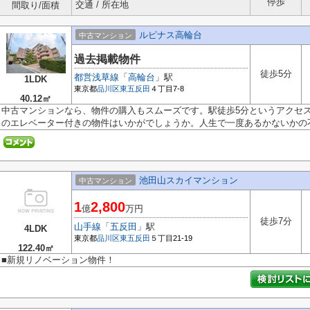
停歩
交通 / 所在地
間取り/面積
ルピナス高輪台
中古マンション
過去掲載物件
徒歩5分
都営浅草線
「
高輪台
」駅
1LDK
東京都
品川区
東五反田
４丁目7-8
40.12㎡
中古マンションなら、物件の購入もスムーズです。駅徒歩5分というアクセ
のエレベーター付きの物件はいかがでしょうか。人生で一度あるかないかの不.
池田山スカイマンション
中古マンション
1
2,800
億
万円
徒歩7分
山手線
「
五反田
」駅
4LDK
東京都
品川区
東五反田
５丁目21-19
122.40㎡
■新規リノベーション物件！