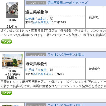
第二五反田コーポビアネーズ
中古マンション
過去掲載物件
徒歩3分
山手線
「
五反田
」駅
1LDK
東京都
品川区
東五反田
５丁目22-25
38.44㎡
近くのまいばすけっと西五反田2丁目店まで徒歩6分で行けます。マンショ
マンションなら事前に知れます。駅へのアクセスも良好で、物件から徒歩3分圏
ライオンズガーデン池田山
中古マンション
過去掲載物件
徒歩6分
山手線
「
五反田
」駅
1LDK
東京都
品川区
東五反田
５丁目22-5
＋1S(納戸)
51.56㎡
三菱東京ＵＦＪ銀行五反田支店まで406mです。多くの方にご好評のエレベ
ら駅まで徒歩6分です。綺麗に整備された中古マンションで清潔感を感じます。
ライオンズガーデン池田山
中古マンション