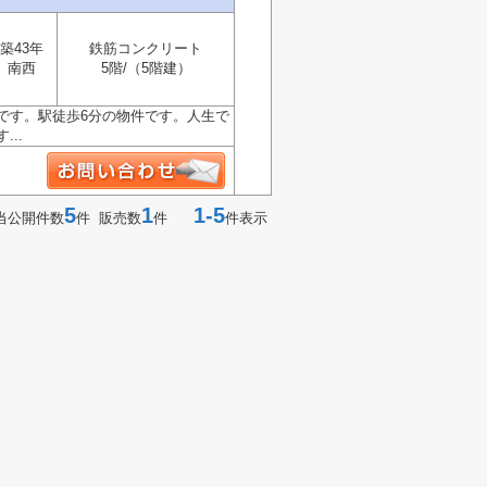
築43年
鉄筋コンクリート
南西
5階/（5階建）
です。駅徒歩6分の物件です。人生で
..
5
1
1-5
当公開件数
件 販売数
件
件表示