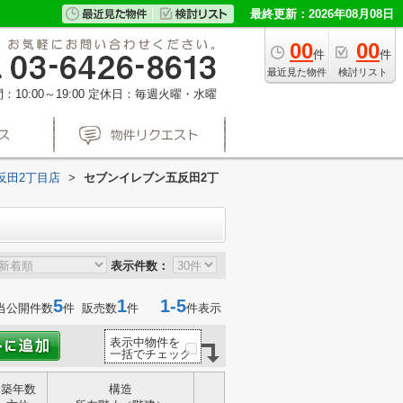
最終更新：2026年08月08日
00
00
件
件
最近見た物件
検討リスト
10:00～19:00
定休日：毎週火曜・水曜
反田2丁目店
>
セブンイレブン五反田2丁
表示件数：
5
1
1-5
当公開件数
件 販売数
件
件表示
表示中物件を
一括でチェック
築年数
構造