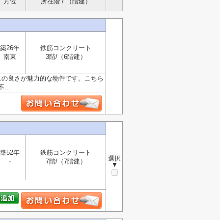
方位
所在階 / （階建）
築26年
鉄筋コンクリート
南東
3階/（6階建）
スの良さが魅力的な物件です。こちら
..
築52年
鉄筋コンクリート
選択
-
7階/（7階建）
▼