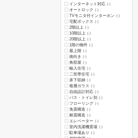
インターネット対応
(-)
オートロック
(-)
TVモニタ付インターホン
(-)
宅配ボックス
(-)
2階以上
(-)
10階以上
(-)
20階以上
(-)
1階の物件
(-)
最上階
(-)
南向き
(-)
角部屋
(-)
輸入住宅
(-)
二世帯住宅
(-)
床下収納
(-)
複層ガラス
(-)
自由設計対応
(-)
バス・トイレ別
(-)
フローリング
(-)
免震構造
(-)
耐震構造
(-)
エレベーター
(-)
室内洗濯機置場
(-)
駐車場あり
(-)