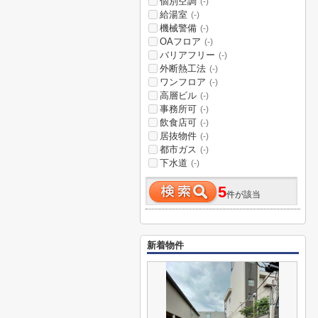
個別空調
(-)
給湯室
(-)
機械警備
(-)
OAフロア
(-)
バリアフリー
(-)
外断熱工法
(-)
ワンフロア
(-)
高層ビル
(-)
事務所可
(-)
飲食店可
(-)
居抜物件
(-)
都市ガス
(-)
下水道
(-)
5
件が該当
新着物件