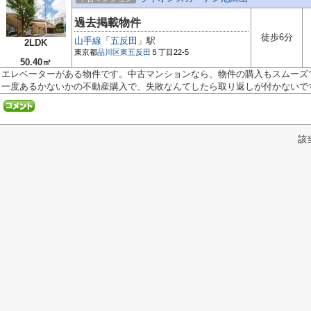
過去掲載物件
徒歩6分
山手線
「
五反田
」駅
2LDK
東京都
品川区
東五反田
５丁目22-5
50.40㎡
エレベーターがある物件です。中古マンションなら、物件の購入もスムーズ
一度あるかないかの不動産購入で、失敗なんてしたら取り返しが付かないです.
該