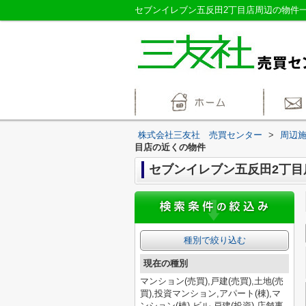
株式会社三友社 売買センター
>
周辺
目店の近くの物件
セブンイレブン五反田2丁目
種別で絞り込む
現在の種別
マンション(売買),戸建(売買),土地(売
買),投資マンション,アパート(棟),マ
ンション(棟),ビル,戸建(投資),店舗事