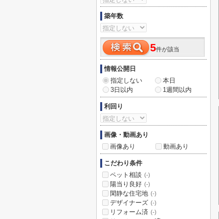
築年数
5
件が該当
情報公開日
指定しない
本日
3日以内
1週間以内
利回り
画像・動画あり
画像あり
動画あり
こだわり条件
ペット相談
(-)
陽当り良好
(-)
閑静な住宅地
(-)
デザイナーズ
(-)
リフォーム済
(-)