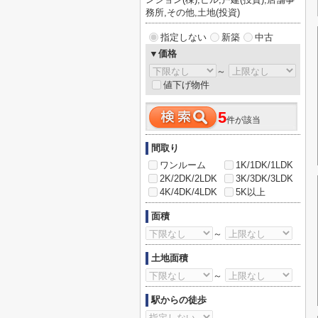
務所,その他,土地(投資)
指定しない
新築
中古
▼価格
～
値下げ物件
5
件が該当
間取り
ワンルーム
1K/1DK/1LDK
2K/2DK/2LDK
3K/3DK/3LDK
4K/4DK/4LDK
5K以上
面積
～
土地面積
～
駅からの徒歩