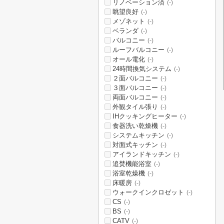
リノベーション済
(-)
眺望良好
(-)
メゾネット
(-)
ベランダ
(-)
バルコニー
(-)
ルーフバルコニー
(-)
オール電化
(-)
24時間換気システム
(-)
２面バルコニー
(-)
３面バルコニー
(-)
両面バルコニー
(-)
外観タイル張り
(-)
IHクッキングヒーター
(-)
食器洗い乾燥機
(-)
システムキッチン
(-)
対面式キッチン
(-)
アイランドキッチン
(-)
追焚機能浴室
(-)
浴室乾燥機
(-)
床暖房
(-)
ウォークインクロゼット
(-)
CS
(-)
BS
(-)
CATV
(-)