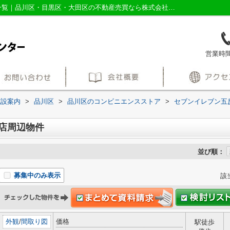
セブンイレブン五反田2丁目店周辺の物件一覧｜品川区・目黒区・大田区の不動産売買なら株式会社三友社売買センター
営業時間：
施設案内
>
品川区
>
品川区のコンビニエンスストア
>
セブンイレブン五
店周辺物件
並び順：
募集中のみ表示
該
外観
/
間取り図
価格
駅徒歩