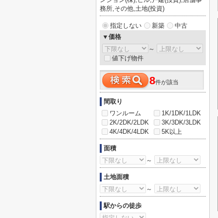
務所,その他,土地(投資)
指定しない
新築
中古
▼価格
～
値下げ物件
8
件が該当
間取り
ワンルーム
1K/1DK/1LDK
2K/2DK/2LDK
3K/3DK/3LDK
4K/4DK/4LDK
5K以上
面積
～
土地面積
～
駅からの徒歩