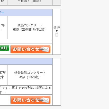
方位
所在階 / （階建）
ワー
7年
鉄筋コンクリート
選択
-
6階/（29階建 地下1階）
▼
57年
鉄骨鉄筋コンクリート
北東
3階/（10階建）
件です。駅まで徒歩7分の場所にある
..