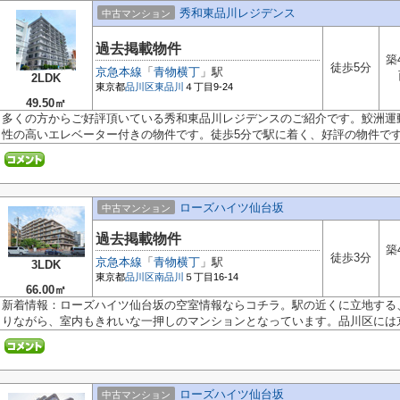
秀和東品川レジデンス
中古マンション
過去掲載物件
築
徒歩5分
京急本線
「
青物横丁
」駅
2LDK
東京都
品川区
東品川
４丁目9-24
49.50㎡
多くの方からご好評頂いている秀和東品川レジデンスのご紹介です。鮫洲運動
性の高いエレベーター付きの物件です。徒歩5分で駅に着く、好評の物件です。
ローズハイツ仙台坂
中古マンション
過去掲載物件
築
徒歩3分
京急本線
「
青物横丁
」駅
3LDK
東京都
品川区
南品川
５丁目16-14
66.00㎡
新着情報：ローズハイツ仙台坂の空室情報ならコチラ。駅の近くに立地する
りながら、室内もきれいな一押しのマンションとなっています。品川区には京.
ローズハイツ仙台坂
中古マンション