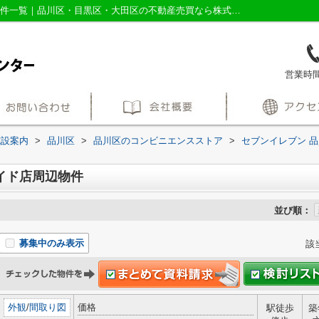
セブンイレブン 品川シーサイド店周辺の物件一覧｜品川区・目黒区・大田区の不動産売買なら株式会社三友社売買センター
営業時間：
施設案内
>
品川区
>
品川区のコンビニエンスストア
>
セブンイレブン 
イド店周辺物件
並び順：
募集中のみ表示
該
外観
/
間取り図
価格
駅徒歩
築