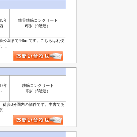
45年
鉄骨鉄筋コンクリート
西
6階/（9階建）
公園まで445mです。こちらは利便
...
47年
鉄筋コンクリート
-
1階/（5階建）
、徒歩3分圏内の物件です。中古であ
..