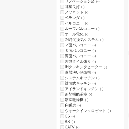
リノベーション済
(-)
眺望良好
(-)
メゾネット
(-)
ベランダ
(-)
バルコニー
(-)
ルーフバルコニー
(-)
オール電化
(-)
24時間換気システム
(-)
２面バルコニー
(-)
３面バルコニー
(-)
両面バルコニー
(-)
外観タイル張り
(-)
IHクッキングヒーター
(-)
食器洗い乾燥機
(-)
システムキッチン
(-)
対面式キッチン
(-)
アイランドキッチン
(-)
追焚機能浴室
(-)
浴室乾燥機
(-)
床暖房
(-)
ウォークインクロゼット
(-)
CS
(-)
BS
(-)
CATV
(-)