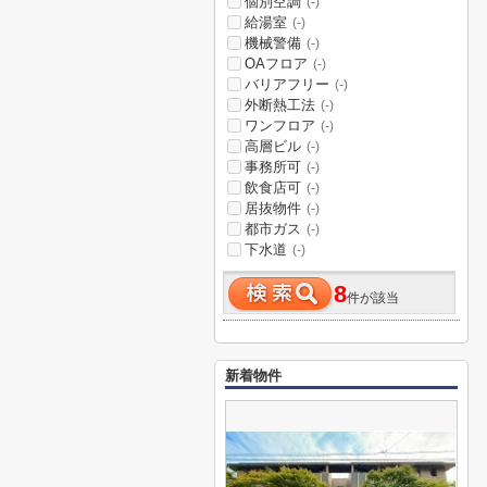
個別空調
(-)
給湯室
(-)
機械警備
(-)
OAフロア
(-)
バリアフリー
(-)
外断熱工法
(-)
ワンフロア
(-)
高層ビル
(-)
事務所可
(-)
飲食店可
(-)
居抜物件
(-)
都市ガス
(-)
下水道
(-)
8
件が該当
新着物件