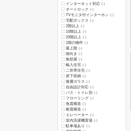
インターネット対応
(-)
オートロック
(-)
TVモニタ付インターホン
(-)
宅配ボックス
(-)
2階以上
(-)
10階以上
(-)
20階以上
(-)
1階の物件
(-)
最上階
(-)
南向き
(-)
角部屋
(-)
輸入住宅
(-)
二世帯住宅
(-)
床下収納
(-)
複層ガラス
(-)
自由設計対応
(-)
バス・トイレ別
(-)
フローリング
(-)
免震構造
(-)
耐震構造
(-)
エレベーター
(-)
室内洗濯機置場
(-)
駐車場あり
(-)