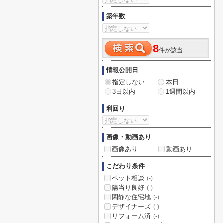
築年数
8
件が該当
情報公開日
指定しない
本日
3日以内
1週間以内
利回り
画像・動画あり
画像あり
動画あり
こだわり条件
ペット相談
(-)
陽当り良好
(-)
閑静な住宅地
(-)
デザイナーズ
(-)
リフォーム済
(-)