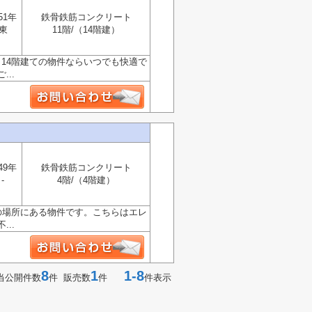
51年
鉄骨鉄筋コンクリート
東
11階/（14階建）
。14階建ての物件ならいつでも快適で
..
49年
鉄骨鉄筋コンクリート
-
4階/（4階建）
の場所にある物件です。こちらはエレ
..
8
1
1-8
当公開件数
件 販売数
件
件表示