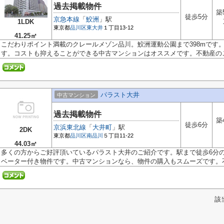
過去掲載物件
築
徒歩5分
京急本線
「
鮫洲
」駅
1LDK
東京都
品川区
東大井
１丁目13-12
41.25㎡
こだわりポイント満載のクレールメゾン品川。鮫洲運動公園まで398mです
す。コストも抑えることができる中古マンションはオススメです。不動産のご.
パラスト大井
中古マンション
過去掲載物件
築
徒歩6分
京浜東北線
「
大井町
」駅
2DK
東京都
品川区
南品川
５丁目11-22
44.03㎡
多くの方からご好評頂いているパラスト大井のご紹介です。駅まで徒歩6分
ベーター付き物件です。中古マンションなら、物件の購入もスムーズです。不.
該