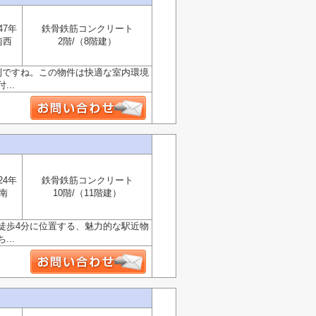
47年
鉄骨鉄筋コンクリート
南西
2階/（8階建）
利ですね。この物件は快適な室内環境
..
24年
鉄骨鉄筋コンクリート
南
10階/（11階建）
徒歩4分に位置する、魅力的な駅近物
..