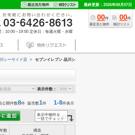
最終更新：2026年08月07日
00
00
件
件
最近見た物件
検討リスト
10:00～19:00
定休日：毎週火曜・水曜
品川シーサイド店
>
セブンイレブン 品川シ
表示件数：
8
1
1-8
当公開件数
件 販売数
件
件表示
表示中物件を
一括でチェック
年数
構造