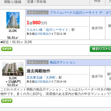
停歩
交通 / 所在地
間取り/面積
プライムパークス品川シーサイド ザ・タ
中古マンション
1
980
億
万円
築
徒歩3分
りんかい線
「
品川シーサイド
」駅
2LDK
東京都
品川区
東品川
４丁目11-36
56.91㎡
■駅近！56.91㎡ 2LDK
南品川マンション
中古マンション
過去掲載物件
築
徒歩7分
京浜東北線
「
大井町
」駅
1LDK
＋1S(納戸)
東京都
品川区
南品川
５丁目14-18
53.01㎡
こだわりポイント満載の南品川マンション。こちらはエレベーター付きの物
物件です。多くの方に好評な、清潔感のある室内が魅力の中古マンションです.