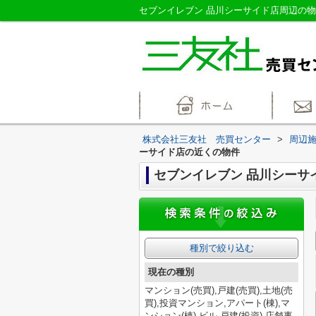
株式会社三友社 売買センター
>
周辺
ーサイド店の近くの物件
セブンイレブン 品川シーサ
種別で絞り込む
現在の種別
マンション(売買),戸建(売買),土地(売
買),投資マンション,アパート(棟),マ
ンション(棟),ビル,戸建(投資),店舗事