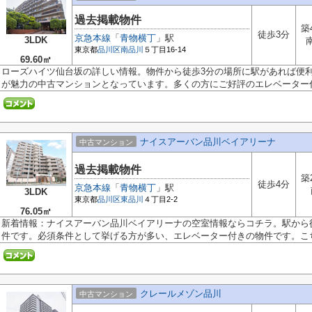
過去掲載物件
築
徒歩3分
京急本線
「
青物横丁
」駅
3LDK
東京都
品川区
南品川
５丁目16-14
69.60㎡
ローズハイツ仙台坂の詳しい情報。物件から徒歩3分の場所に駅があれば便
が魅力の中古マンションとなっています。多くの方にご好評のエレベーター付.
ナイスアーバン品川ベイアリーナ
中古マンション
過去掲載物件
築
徒歩4分
京急本線
「
青物横丁
」駅
3LDK
東京都
品川区
東品川
４丁目2-2
76.05㎡
新着情報：ナイスアーバン品川ベイアリーナの空室情報ならコチラ。駅から
件です。必須条件として挙げる方が多い、エレベーター付きの物件です。こち.
クレールメゾン品川
中古マンション