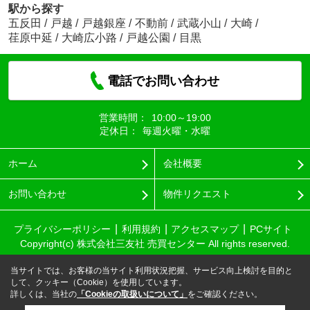
駅から探す
五反田
/
戸越
/
戸越銀座
/
不動前
/
武蔵小山
/
大崎
/
荏原中延
/
大崎広小路
/
戸越公園
/
目黒
電話でお問い合わせ
営業時間：
10:00～19:00
定休日：
毎週火曜・水曜
ホーム
会社概要
お問い合わせ
物件リクエスト
プライバシーポリシー
利用規約
アクセスマップ
PCサイト
Copyright(c) 株式会社三友社 売買センター All rights reserved.
当サイトでは、お客様の当サイト利用状況把握、サービス向上検討を目的と
して、クッキー（Cookie）を使用しています。
詳しくは、当社の
「Cookieの取扱いについて」
をご確認ください。