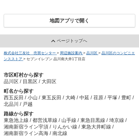
地図アプリで開く
ページトップへ
株式会社三友社 売買センター
>
周辺施設案内
>
品川区
>
品川区のコンビニエ
ンスストア
>
セブンイレブン 品川南大井1丁目店
市区町村から探す
品川区
/
目黒区
/
大田区
町名から探す
西五反田
/
小山
/
東五反田
/
大崎
/
中延
/
荏原
/
平塚
/
豊町
/
北品川
/
戸越
路線から探す
東急池上線
/
都営浅草線
/
山手線
/
東急目黒線
/
埼京線
/
湘南新宿ライン宇須
/
りんかい線
/
東急大井町線
/
湘南新宿ライン高海
/
南北線