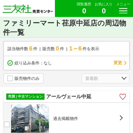
閲覧履歴
お気に入り
メニュー
0
0
ファミリーマート荏原中延店の周辺物
件一覧
6
0
1～6
該当物件数
件
販売数
件
件を表示
変更
絞り込み条件：
なし
販売物件のみ
アールヴェール中延
売買 | 中古マンション
過去掲載物件