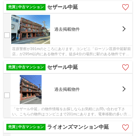
セザール中延
売買 | 中古マンション
過去掲載物件
荏原警察が391mのところにあります。コンビニ「ローソン荏原中延駅前
店」が295m以内にある物件です。徒歩4分の場所に駅のある物件です。
築37年の中古マンションです。当社はお客様のラ...
セザール中延
売買 | 中古マンション
過去掲載物件
「セザール中延」の物件情報をお探しならお気軽にお問い合わせ下さ
い。こちらの物件はコンビニまで201mにあります。電車移動の多い方に
は、駅から徒歩3分の物件がおすすめです。築37年...
ライオンズマンション中延
売買 | 中古マンション