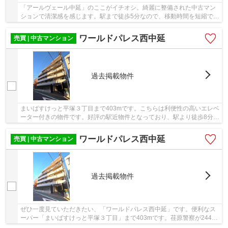
「アールヴェール中延」のここがイチオシ。綺麗に整備された中古マン
ションで清潔感を感じます。駅まで徒歩5分なので、移動時間を短縮でき
ます。エレベーター付きの物件です。不動産の...
ワールドパレス西中延
売買 | 中古マンション
過去掲載物件
まいばすけっと平塚３丁目まで403mです。こちらは利便性の高いエレベ
ーター付きの物件です。好評の駅近物件となっており、駅より徒歩8分に
立地しています。中古ながらも綺麗な室内と魅...
ワールドパレス西中延
売買 | 中古マンション
過去掲載物件
ぜひ一度見ていただきたい、「ワールドパレス西中延」です。便利なス
ーパー「まいばすけっと平塚３丁目」まで403mです。荏原警察が244m
のところにあります。ニーズの高いエレベーター...