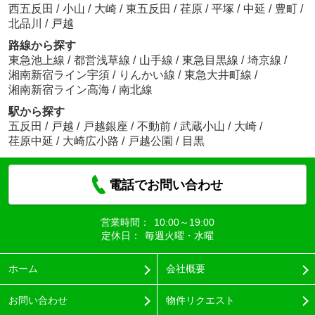
西五反田
/
小山
/
大崎
/
東五反田
/
荏原
/
平塚
/
中延
/
豊町
/
北品川
/
戸越
路線から探す
東急池上線
/
都営浅草線
/
山手線
/
東急目黒線
/
埼京線
/
湘南新宿ライン宇須
/
りんかい線
/
東急大井町線
/
湘南新宿ライン高海
/
南北線
駅から探す
五反田
/
戸越
/
戸越銀座
/
不動前
/
武蔵小山
/
大崎
/
荏原中延
/
大崎広小路
/
戸越公園
/
目黒
電話でお問い合わせ
営業時間：
10:00～19:00
定休日：
毎週火曜・水曜
ホーム
会社概要
お問い合わせ
物件リクエスト