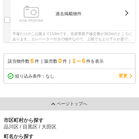
過去掲載物件
平塚たけのこ公園まで153mです。荏原警察戸越交番が362mのところに
あります。エレベーター付きの物件なので、上階でも上り下りが楽で
す。中古マンションなら周りにどのような人が住ん...
6
0
1～6
該当物件数
件
販売数
件
件を表示
変更
絞り込み条件：
なし
ページトップへ
市区町村から探す
品川区
/
目黒区
/
大田区
町名から探す