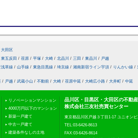
大田区
東五反田
/
荏原
/
平塚
/
大崎
/
北品川
/
三田
/
東品川
/
戸越
営浅草線
/
山手線
/
東急目黒線
/
埼京線
/
湘南新宿ライン宇須
/
りんかい線
/
座
/
戸越
/
武蔵小山
/
不動前
/
大崎
/
荏原中延
/
大崎広小路
/
大井町
/
中延
品川区・目黒区・大田区の不動
リノベーションマンション
株式会社三友社売買センター
4000万円以下のマンション
新築一戸建て
東京都品川区戸越３丁目1-17 ユニオンビ
中古一戸建て
TEL:03-6426-8613
建築条件なしの土地
FAX:03-6426-8614