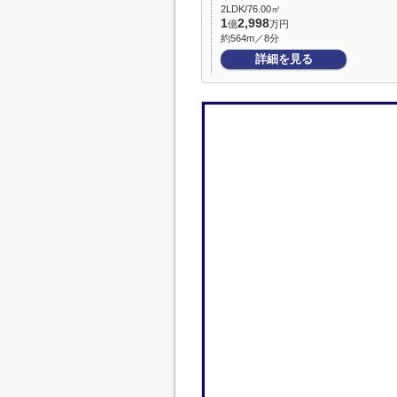
2LDK/76.00㎡
1
2,998
億
万円
約564m／8分
詳細を見る