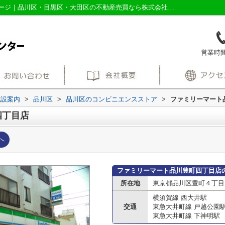
ファミリーマート品川豊町四丁目店情報ページ｜品川区・目黒区・大田区の不動産売買なら株式会社三友社売買センター
営業時間：
施設案内
>
品川区
>
品川区のコンビニエンスストア
>
ファミリーマート
四丁目店
へ
ファミリーマート品川豊町四丁目店
所在地
東京都品川区豊町４丁目
横須賀線 西大井駅
交通
東急大井町線 戸越公園
東急大井町線 下神明駅