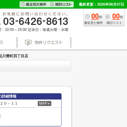
最終更新：2026年08月07日
00
00
件
件
最近見た物件
検討リスト
10:00～19:00
定休日：毎週火曜・水曜
品川豊町四丁目店
の詳細情報
２０－１１
MAP
▼
駅