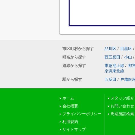
市区町村から探す
品川区
/
目黒区
/
町名から探す
西五反田
/
小山
/
路線から探す
東急池上線
/
都
京浜東北線
駅から探す
五反田
/
戸越銀
ホーム
スタッフ紹介
会社概要
お問い合わせ
プライバシーポリシー
周辺施設検索
利用規約
サイトマップ