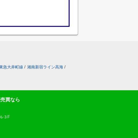
東急大井町線
/
湘南新宿ライン高海
/
産売買なら
ル３F