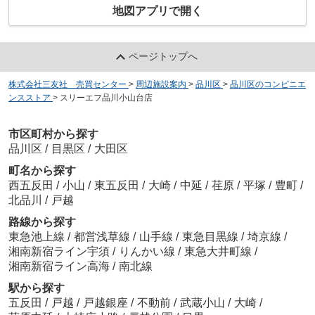
地図アプリで開く
ページトップへ
株式会社三友社 売買センター
>
周辺施設案内
>
品川区
>
品川区のコンビニエ
ンスストア
>
スリーエフ品川小山台店
市区町村から探す
品川区
/
目黒区
/
大田区
町名から探す
西五反田
/
小山
/
東五反田
/
大崎
/
中延
/
荏原
/
平塚
/
豊町
/
北品川
/
戸越
路線から探す
東急池上線
/
都営浅草線
/
山手線
/
東急目黒線
/
埼京線
/
湘南新宿ライン宇須
/
りんかい線
/
東急大井町線
/
湘南新宿ライン高海
/
南北線
駅から探す
五反田
/
戸越
/
戸越銀座
/
不動前
/
武蔵小山
/
大崎
/