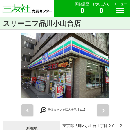
閲覧履歴
お気に入り
メニュー
0
0
スリーエフ品川小山台店
前
次
画像タップで拡大表示【
1
/1】
東京都品川区小山台１丁目２０－２
所在地