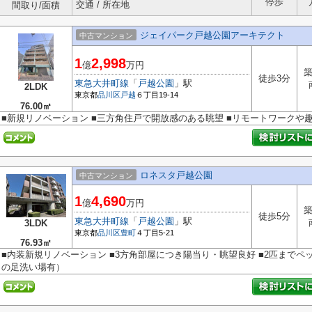
停歩
交通 / 所在地
間取り/面積
ジェイパーク戸越公園アーキテクト
中古マンション
1
2,998
億
万円
築
徒歩3分
東急大井町線
「
戸越公園
」駅
2LDK
東京都
品川区
戸越
６丁目19-14
76.00㎡
■新規リノベーション ■三方角住戸で開放感のある眺望 ■リモートワークや
ロネスタ戸越公園
中古マンション
1
4,690
億
万円
築
徒歩5分
東急大井町線
「
戸越公園
」駅
3LDK
東京都
品川区
豊町
４丁目5-21
76.93㎡
■内装新規リノベーション ■3方角部屋につき陽当り・眺望良好 ■2匹までペ
の足洗い場有）