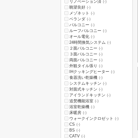
リノベーション済
(-)
眺望良好
(-)
メゾネット
(-)
ベランダ
(-)
バルコニー
(-)
ルーフバルコニー
(-)
オール電化
(-)
24時間換気システム
(-)
２面バルコニー
(-)
３面バルコニー
(-)
両面バルコニー
(-)
外観タイル張り
(-)
IHクッキングヒーター
(-)
食器洗い乾燥機
(-)
システムキッチン
(-)
対面式キッチン
(-)
アイランドキッチン
(-)
追焚機能浴室
(-)
浴室乾燥機
(-)
床暖房
(-)
ウォークインクロゼット
(-)
CS
(-)
BS
(-)
CATV
(-)