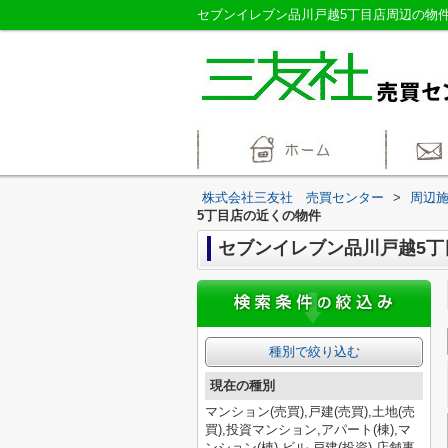
株式会社三友社 売買センター
>
周辺
5丁目店の近くの物件
セブンイレブン品川戸越5丁
種別で絞り込む
現在の種別
マンション(売買),戸建(売買),土地(売
買),投資マンション,アパート(棟),マ
ンション(棟),ビル,戸建(投資),店舗事