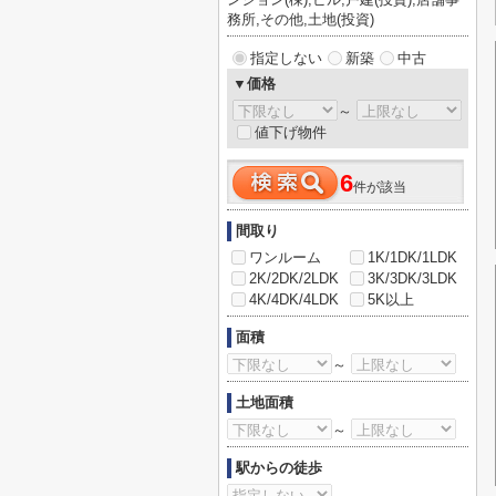
務所,その他,土地(投資)
指定しない
新築
中古
▼価格
～
値下げ物件
6
件が該当
間取り
ワンルーム
1K/1DK/1LDK
2K/2DK/2LDK
3K/3DK/3LDK
4K/4DK/4LDK
5K以上
面積
～
土地面積
～
駅からの徒歩