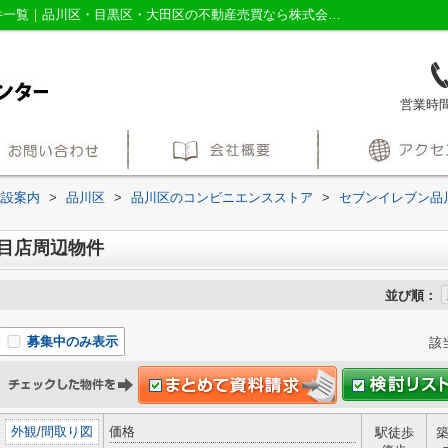
セブンイレブン品川戸越5丁目店周辺の物件一覧｜品川区・目黒区・大田区の不動産売買なら株式会社三友社売買センター
営業時間：
施設案内
>
品川区
>
品川区のコンビニエンスストア
>
セブンイレブン品
目店周辺物件
並び順：
募集中のみ表示
該
外観
/
間取り図
価格
駅徒歩