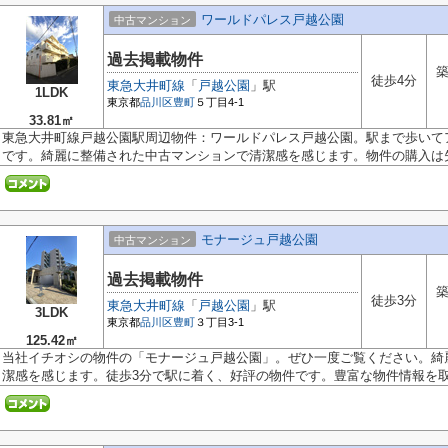
ワールドパレス戸越公園
中古マンション
過去掲載物件
築
徒歩4分
東急大井町線
「
戸越公園
」駅
1LDK
東京都
品川区
豊町
５丁目4-1
33.81㎡
東急大井町線戸越公園駅周辺物件：ワールドパレス戸越公園。駅まで歩いて
です。綺麗に整備された中古マンションで清潔感を感じます。物件の購入は失.
モナージュ戸越公園
中古マンション
過去掲載物件
築
徒歩3分
東急大井町線
「
戸越公園
」駅
3LDK
東京都
品川区
豊町
３丁目3-1
125.42㎡
当社イチオシの物件の「モナージュ戸越公園」。ぜひ一度ご覧ください。綺
潔感を感じます。徒歩3分で駅に着く、好評の物件です。豊富な物件情報を取り