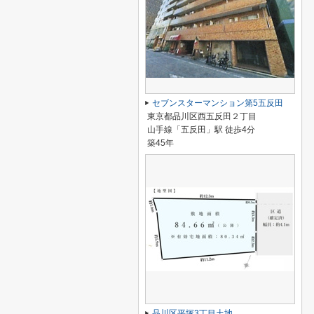
セブンスターマンション第5五反田
東京都品川区西五反田２丁目
山手線「五反田」駅 徒歩4分
築45年
品川区平塚3丁目土地