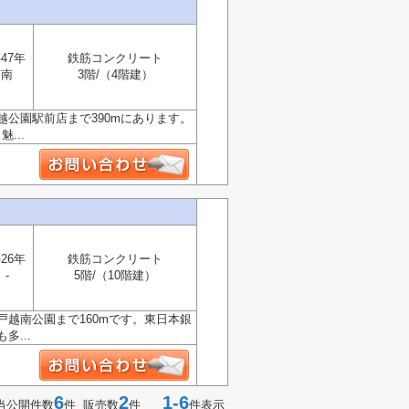
47年
鉄筋コンクリート
南
3階/（4階建）
公園駅前店まで390mにあります。
...
26年
鉄筋コンクリート
-
5階/（10階建）
越南公園まで160mです。東日本銀
...
6
2
1-6
当公開件数
件 販売数
件
件表示