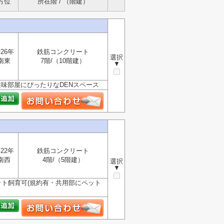
方位
所在階 / （階建）
26年
鉄筋コンクリート
選択
南東
7階/（10階建）
▼
趣味部屋にぴったりなDENスペース
22年
鉄筋コンクリート
南西
4階/（5階建）
選択
▼
ット飼育可(規約有・共用部にペット