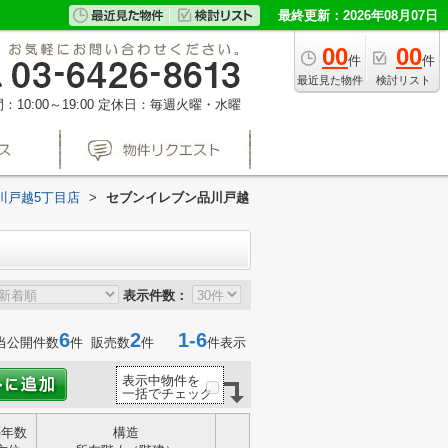
最終更新：2026年08月07日
00
00
件
件
最近見た物件
検討リスト
10:00～19:00
定休日：毎週火曜・水曜
川戸越5丁目店
>
セブンイレブン品川戸越
表示件数：
6
2
1-6
当公開件数
件 販売数
件
件表示
表示中物件を
一括でチェック
築年数
構造