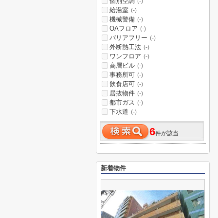
個別空調
(-)
給湯室
(-)
機械警備
(-)
OAフロア
(-)
バリアフリー
(-)
外断熱工法
(-)
ワンフロア
(-)
高層ビル
(-)
事務所可
(-)
飲食店可
(-)
居抜物件
(-)
都市ガス
(-)
下水道
(-)
6
件が該当
新着物件