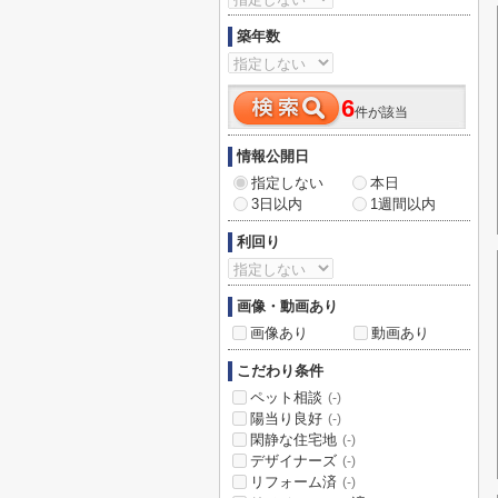
築年数
6
件が該当
情報公開日
指定しない
本日
3日以内
1週間以内
利回り
画像・動画あり
画像あり
動画あり
こだわり条件
ペット相談
(-)
陽当り良好
(-)
閑静な住宅地
(-)
デザイナーズ
(-)
リフォーム済
(-)