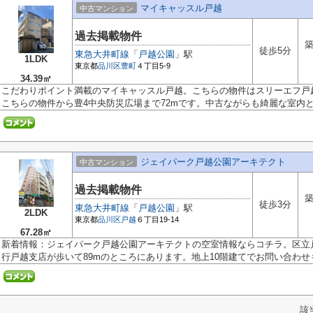
マイキャッスル戸越
中古マンション
過去掲載物件
築
徒歩5分
東急大井町線
「
戸越公園
」駅
1LDK
東京都
品川区
豊町
４丁目5-9
34.39㎡
こだわりポイント満載のマイキャッスル戸越。こちらの物件はスリーエフ戸越
こちらの物件から豊4中央防災広場まで72mです。中古ながらも綺麗な室内と魅
ジェイパーク戸越公園アーキテクト
中古マンション
過去掲載物件
築
徒歩3分
東急大井町線
「
戸越公園
」駅
2LDK
東京都
品川区
戸越
６丁目19-14
67.28㎡
新着情報：ジェイパーク戸越公園アーキテクトの空室情報ならコチラ。区立戸
行戸越支店が歩いて89mのところにあります。地上10階建てでお問い合わせも多
該