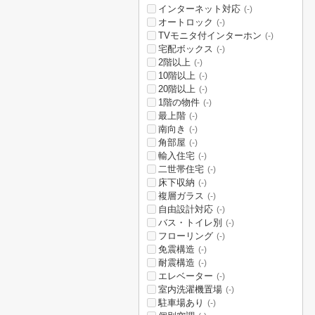
インターネット対応
(-)
オートロック
(-)
TVモニタ付インターホン
(-)
宅配ボックス
(-)
2階以上
(-)
10階以上
(-)
20階以上
(-)
1階の物件
(-)
最上階
(-)
南向き
(-)
角部屋
(-)
輸入住宅
(-)
二世帯住宅
(-)
床下収納
(-)
複層ガラス
(-)
自由設計対応
(-)
バス・トイレ別
(-)
フローリング
(-)
免震構造
(-)
耐震構造
(-)
エレベーター
(-)
室内洗濯機置場
(-)
駐車場あり
(-)