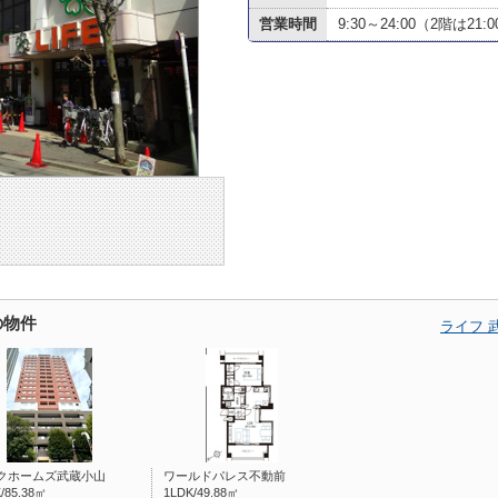
営業時間
9:30～24:00（2階は21
の物件
ライフ 
クホームズ武蔵小山
ワールドパレス不動前
/85.38㎡
1LDK/49.88㎡