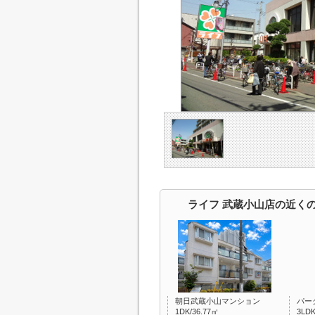
ライフ 武蔵小山店の近く
朝日武蔵小山マンション
パー
1DK/36.77㎡
3LDK