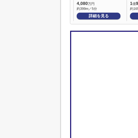
4,080
1
万円
億
約399m／5分
約16
詳細を見る