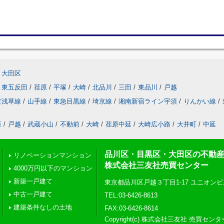
大田区
東五反田
/
荏原
/
平塚
/
大崎
/
北品川
/
三田
/
東品川
/
戸越
営浅草線
/
山手線
/
東急目黒線
/
埼京線
/
湘南新宿ライン宇須
/
りんかい線
/
座
/
戸越
/
武蔵小山
/
不動前
/
大崎
/
荏原中延
/
大崎広小路
/
大井町
/
中延
品川区・目黒区・大田区の不動
リノベーションマンション
株式会社三友社売買センター
4000万円以下のマンション
新築一戸建て
東京都品川区戸越３丁目1-17 ユニオンビ
中古一戸建て
TEL:03-6426-8613
建築条件なしの土地
FAX:03-6426-8614
Copyright(c) 株式会社三友社 売買センタ