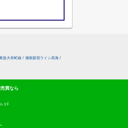
東急大井町線
/
湘南新宿ライン高海
/
産売買なら
ル３F
ー