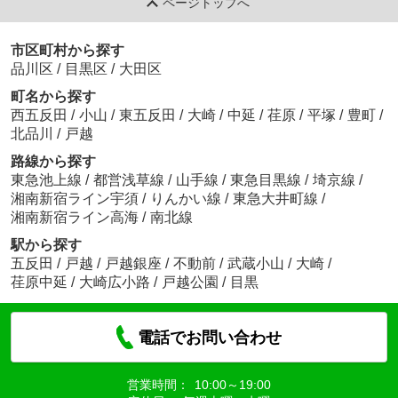
ページトップへ
市区町村から探す
品川区
/
目黒区
/
大田区
町名から探す
西五反田
/
小山
/
東五反田
/
大崎
/
中延
/
荏原
/
平塚
/
豊町
/
北品川
/
戸越
路線から探す
東急池上線
/
都営浅草線
/
山手線
/
東急目黒線
/
埼京線
/
湘南新宿ライン宇須
/
りんかい線
/
東急大井町線
/
湘南新宿ライン高海
/
南北線
駅から探す
五反田
/
戸越
/
戸越銀座
/
不動前
/
武蔵小山
/
大崎
/
荏原中延
/
大崎広小路
/
戸越公園
/
目黒
電話でお問い合わせ
営業時間：
10:00～19:00