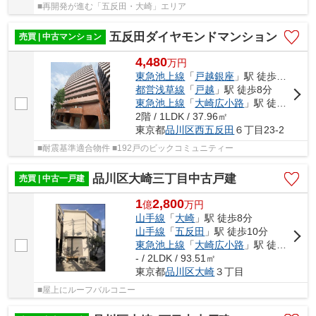
■再開発が進む「五反田・大崎」エリア
五反田ダイヤモンドマンション
売買 | 中古マンション
4,480
万
円
東急池上線
「
戸越銀座
」駅 徒歩8分
都営浅草線
「
戸越
」駅 徒歩8分
東急池上線
「
大崎広小路
」駅 徒歩10分
2階 / 1LDK / 37.96㎡
東京都
品川区
西五反田
６丁目23-2
■耐震基準適合物件 ■192戸のビックコミュニティー
品川区大崎三丁目中古戸建
売買 | 中古一戸建
1
2,800
億
万
円
山手線
「
大崎
」駅 徒歩8分
山手線
「
五反田
」駅 徒歩10分
東急池上線
「
大崎広小路
」駅 徒歩5分
- / 2LDK / 93.51㎡
東京都
品川区
大崎
３丁目
■屋上にルーフバルコニー