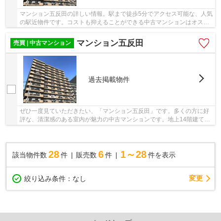
マンション五反田の詳しい情報。駅まで徒歩5分でアクセス可能な、人気
の駅近物件です。コストも抑えることができる中古マンションはオスス
メです。御身体の不自由な方でも安心のエレベ...
マンション五反田
売買 | 中古マンション
過去掲載物件
ぜひ一度見ていただきたい、「マンション五反田」です。多くの方に好
評な、清潔感のある室内が魅力の中古マンションです。地上14階建ての
物件です。物件から徒歩5分の場所に駅があれば...
28
6
1～28
該当物件数
件
販売数
件
件を表示
変更
絞り込み条件：
なし