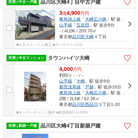
品川区大崎4丁目中古戸建
売買 | 中古一戸建
3
4,900
億
万
円
東急池上線
「
大崎広小路
」駅 徒歩3分
山手線
「
五反田
」駅 徒歩9分
- / 4LDK / 209.70㎡
東京都
品川区
大崎
４丁目
■セキスイハイム施工 ■カースペース2台
タウンハイツ大崎
売買 | 中古マンション
4,000
万
円
利回り：- / -
山手線
「
大崎
」駅 徒歩9分
都営浅草線
「
戸越
」駅 徒歩10分
東急池上線
「
大崎広小路
」駅 徒歩11分
2階 / 2LDK / 62.39㎡
東京都
品川区
西品川
３丁目1-20
■オーナーチェンジ物件 ■表面利回り4.95%
品川区大崎4丁目新築戸建
売買 | 新築一戸建