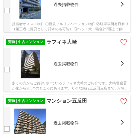
過去掲載物件
担当者オススメ物件 ①新規フルリノベーション物件 ②駐車場所有権有り
（第三者に賃貸として貸すのも可能） ③ペット犬・猫合計2匹まで飼育
可能 ④新耐震基準マンション ⑤住宅ローン控除...
ラフィネ大崎
売買 | 中古マンション
過去掲載物件
多くの方からご好評頂いているラフィネ大崎のご紹介です。大崎警察署
が家から285mのところにあります。りそな銀行五反田支店まで337mで
す。エレベーター付きの物件なので、上階でも上...
マンション五反田
売買 | 中古マンション
過去掲載物件