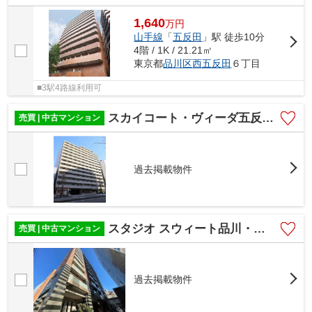
1,640
万
円
山手線
「
五反田
」駅 徒歩10分
4階 / 1K / 21.21㎡
東京都
品川区
西五反田
６丁目
■3駅4路線利用可
スカイコート・ヴィーダ五反田ウエスト
売買 | 中古マンション
過去掲載物件
スタジオ スウィート品川・五反田
売買 | 中古マンション
過去掲載物件