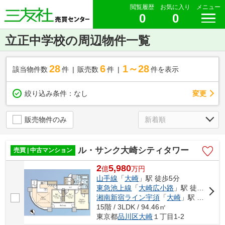
閲覧履歴
お気に入り
メニュー
0
0
立正中学校の周辺物件一覧
28
6
1～28
該当物件数
件
販売数
件
件を表示
変更
絞り込み条件：
なし
販売物件のみ
ル・サンク大崎シティタワー
売買 | 中古マンション
2
5,980
億
万
円
山手線
「
大崎
」駅 徒歩5分
東急池上線
「
大崎広小路
」駅 徒歩5分
湘南新宿ライン宇須
「
大崎
」駅 徒歩5分
15階 / 3LDK / 94.46㎡
東京都
品川区
大崎
１丁目1-2