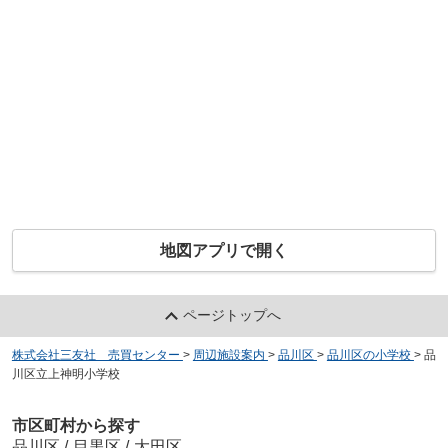
地図アプリで開く
ページトップへ
株式会社三友社 売買センター
>
周辺施設案内
>
品川区
>
品川区の小学校
>
品
川区立上神明小学校
市区町村から探す
品川区
/
目黒区
/
大田区