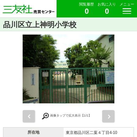
閲覧履歴
お気に入り
メニュー
0
0
品川区立上神明小学校
前
次
画像タップで拡大表示【
1
/1】
所在地
東京都品川区二葉４丁目4-10