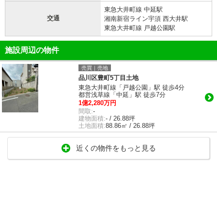
東急大井町線 中延駅
交通
湘南新宿ライン宇須 西大井駅
東急大井町線 戸越公園駅
施設周辺の物件
売買｜売地
品川区豊町5丁目土地
東急大井町線「戸越公園」駅 徒歩4分
都営浅草線「中延」駅 徒歩7分
1億2,280万円
間取:
-
建物面積:
- / 26.88坪
土地面積:
88.86㎡ / 26.88坪
近くの物件をもっと見る