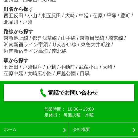
町名から探す
西五反田
/
小山
/
東五反田
/
大崎
/
中延
/
荏原
/
平塚
/
豊町
/
北品川
/
戸越
路線から探す
東急池上線
/
都営浅草線
/
山手線
/
東急目黒線
/
埼京線
/
湘南新宿ライン宇須
/
りんかい線
/
東急大井町線
/
湘南新宿ライン高海
/
南北線
駅から探す
五反田
/
戸越銀座
/
戸越
/
不動前
/
武蔵小山
/
大崎
/
荏原中延
/
大崎広小路
/
戸越公園
/
目黒
電話でお問い合わせ
営業時間：
10:00～19:00
定休日：
毎週火曜・水曜
ホーム
会社概要