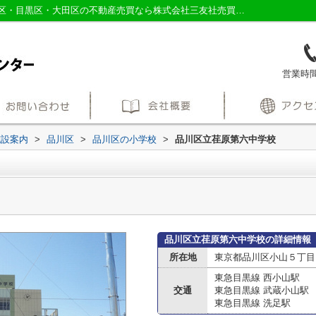
品川区立荏原第六中学校情報ページ｜品川区・目黒区・大田区の不動産売買なら株式会社三友社売買センター
営業時間：
施設案内
>
品川区
>
品川区の小学校
>
品川区立荏原第六中学校
品川区立荏原第六中学校の詳細情報
所在地
東京都品川区小山５丁目
東急目黒線 西小山駅
交通
東急目黒線 武蔵小山駅
東急目黒線 洗足駅