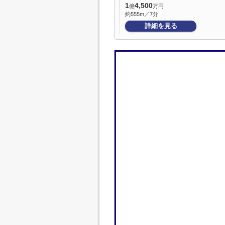
1
4,500
億
万円
約555m／7分
詳細を見る