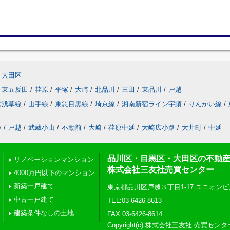
大田区
東五反田
/
荏原
/
平塚
/
大崎
/
北品川
/
三田
/
東品川
/
戸越
営浅草線
/
山手線
/
東急目黒線
/
埼京線
/
湘南新宿ライン宇須
/
りんかい線
/
座
/
戸越
/
武蔵小山
/
不動前
/
大崎
/
荏原中延
/
大崎広小路
/
大井町
/
中延
品川区・目黒区・大田区の不動
リノベーションマンション
株式会社三友社売買センター
4000万円以下のマンション
新築一戸建て
東京都品川区戸越３丁目1-17 ユニオンビ
中古一戸建て
TEL:03-6426-8613
建築条件なしの土地
FAX:03-6426-8614
Copyright(c) 株式会社三友社 売買センタ