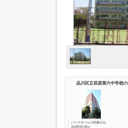
品川区立荏原第六中学校の
パークホームズ武蔵小山
2LDK/53.08㎡