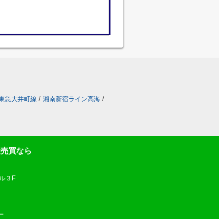
東急大井町線
/
湘南新宿ライン高海
/
産売買なら
ル３F
ー