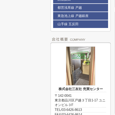
都営浅草線 戸越
東急池上線 戸越銀座
山手線 五反田
株式会社三友社 売買センター
〒142-0041
東京都品川区戸越３丁目1-17 ユニ
オンビル３F
TEL/03-6426-8613
FAX/03-6426-8614