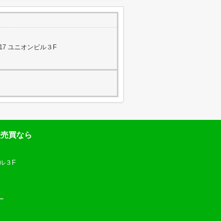
17 ユニオンビル３F
産売買なら
ル３F
ー