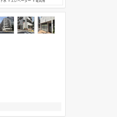
下水
エレベーター
電気有