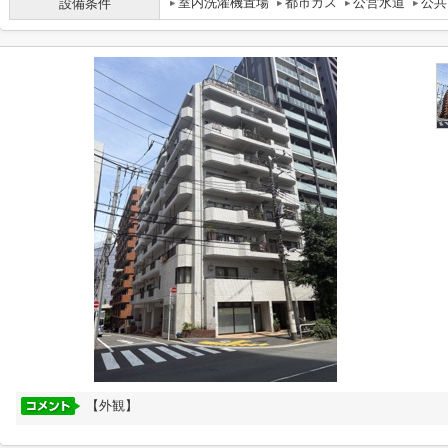
室内洗濯機置場
都市ガス
公営水道
公共
設備条件
【外観】