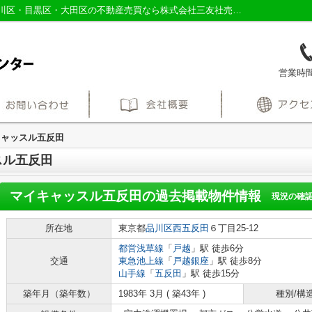
マイキャッスル五反田の過去掲載物件｜品川区・目黒区・大田区の不動産売買なら株式会社三友社売買センター
営業時間：
キャッスル五反田
スル五反田
マイキャッスル五反田
の過去掲載物件情報
現況の確
所在地
東京都
品川区
西五反田
６丁目25-12
都営浅草線
「
戸越
」駅 徒歩6分
交通
東急池上線
「
戸越銀座
」駅 徒歩8分
山手線
「
五反田
」駅 徒歩15分
築年月（築年数）
1983年 3月 ( 築43年 )
種別/構